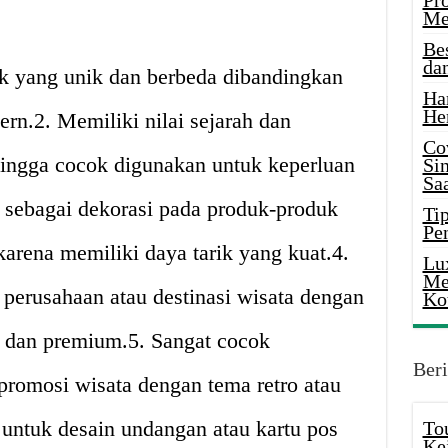
Pr
Me
Be
da
k yang unik dan berbeda dibandingkan
Ha
He
n.2. Memiliki nilai sejarah dan
Co
hingga cocok digunakan untuk keperluan
Si
Saa
 sebagai dekorasi pada produk-produk
Tip
Pe
karena memiliki daya tarik yang kuat.4.
Lu
Me
perusahaan atau destinasi wisata dengan
Ko
 dan premium.5. Sangat cocok
Beri
romosi wisata dengan tema retro atau
untuk desain undangan atau kartu pos
To
Ke