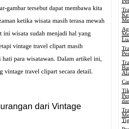
Pe
bar-gambar tersebut dapat membawa kita
Tr
Ke
Me
 zaman ketika wisata masih terasa mewah
Ag
t ini wisata sudah menjadi hal yang
Me
Lu
api vintage travel clipart masih
Tr
Pe
i hati para wisatawan. Dalam artikel ini,
Tr
Ba
intage travel clipart secara detail.
Al
Ca
Ti
Pe
dan
urangan dari Vintage
Tr
Me
Ti