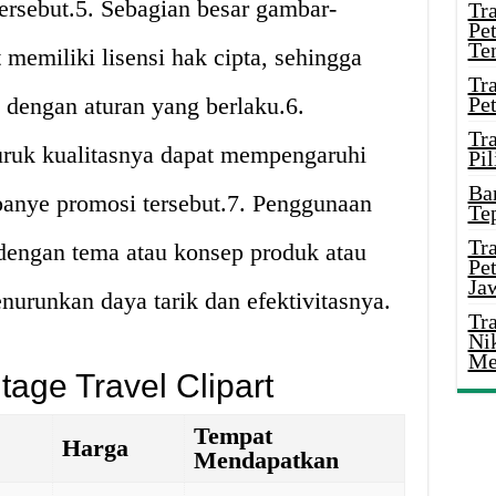
tersebut.5. Sebagian besar gambar-
Tr
Pe
Te
t memiliki lisensi hak cipta, sehingga
Tr
 dengan aturan yang berlaku.6.
Pe
Tr
ruk kualitasnya dapat mempengaruhi
Pil
Ba
panye promosi tersebut.7. Penggunaan
Te
Tr
dengan tema atau konsep produk atau
Pe
Ja
urunkan daya tarik dan efektivitasnya.
Tr
Ni
Me
tage Travel Clipart
Tempat
Harga
Mendapatkan