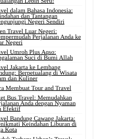
tualangan Lebih Seru!
avel dalam Bahasa Indonesia:
indahan dan Tantangan
ngunjungi Negeri Sendiri
en Travel Luar Negeri:
mpermudah Perjalanan Anda ke
ar Negeri
avel Umroh Plus Aqso:
ngalaman Suci di Bumi Allah
avel Jakarta ke Lembang
ndung: Berpetualang di Wisata
am dan Kuliner
ra Membuat Tour and Travel
ket Bus Travel: Memudahkan
rjalanan Anda dengan Nyaman
 Efektif
avel Bandung Cawang Jakarta:
nikmati Keindahan Liburan di
ga Kota