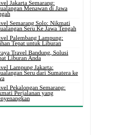
avel Jakarta Semarang:
tualangan Menawan di Jawa
ngah
avel Semarang Solo: Nikmati
tualangan Seru Ke Jawa Tengah
avel Palembang Lampung:
ihan Tepat untuk Liburan
raya Travel Bandung, Solusi
pat Liburan Anda
avel Lampung Jakarta:
tualangan Seru dari Sumatera ke
wa
avel Pekalongan Semarang:
kmati Perjalanan yang
nyenangkan