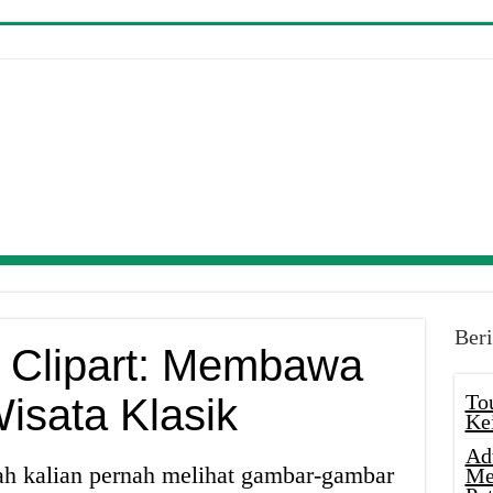
Beri
l Clipart: Membawa
To
isata Klasik
Ke
Ad
ah kalian pernah melihat gambar-gambar
Me