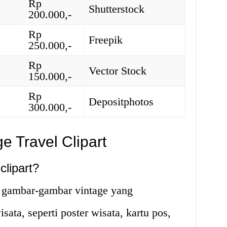
Rp
Shutterstock
200.000,-
Rp
Freepik
250.000,-
Rp
Vector Stock
150.000,-
Rp
Depositphotos
300.000,-
e Travel Clipart
clipart?
ah gambar-gambar vintage yang
ata, seperti poster wisata, kartu pos,