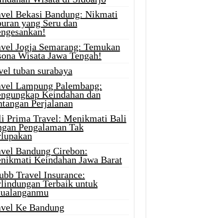
avel Bekasi Bandung: Nikmati
buran yang Seru dan
ngesankan!
avel Jogja Semarang: Temukan
sona Wisata Jawa Tengah!
vel tuban surabaya
avel Lampung Palembang:
ngungkap Keindahan dan
ntangan Perjalanan
li Prima Travel: Menikmati Bali
ngan Pengalaman Tak
rlupakan
avel Bandung Cirebon:
nikmati Keindahan Jawa Barat
ubb Travel Insurance:
rlindungan Terbaik untuk
tualanganmu
avel Ke Bandung