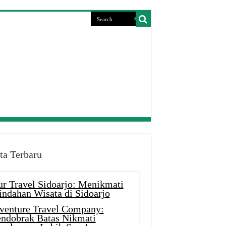
ta Terbaru
ur Travel Sidoarjo: Menikmati
indahan Wisata di Sidoarjo
venture Travel Company:
ndobrak Batas Nikmati