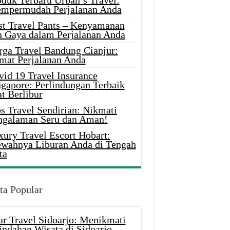
oduk Terbaru Urban’s Travel:
mpermudah Perjalanan Anda
st Travel Pants – Kenyamanan
n Gaya dalam Perjalanan Anda
rga Travel Bandung Cianjur:
mat Perjalanan Anda
vid 19 Travel Insurance
ngapore: Perlindungan Terbaik
t Berlibur
s Travel Sendirian: Nikmati
ngalaman Seru dan Aman!
xury Travel Escort Hobart:
wahnya Liburan Anda di Tengah
ta
ta Popular
ur Travel Sidoarjo: Menikmati
indahan Wisata di Sidoarjo