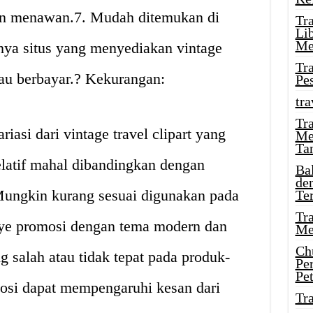
an menawan.7. Mudah ditemukan di
Tr
Li
Me
ya situs yang menyediakan vintage
Tr
atau berbayar.? Kekurangan:
Pe
tra
Tr
iasi dari vintage travel clipart yang
Me
Ta
elatif mahal dibandingkan dengan
Ba
de
ungkin kurang sesuai digunakan pada
Te
Tr
ye promosi dengan tema modern dan
Me
Ch
g salah atau tidak tepat pada produk-
Pe
Pe
osi dapat mempengaruhi kesan dari
Tr