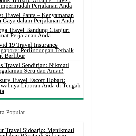
oduk Terbaru Urban’s Travel:
mpermudah Perjalanan Anda
st Travel Pants – Kenyamanan
n Gaya dalam Perjalanan Anda
rga Travel Bandung Cianjur:
mat Perjalanan Anda
vid 19 Travel Insurance
ngapore: Perlindungan Terbaik
t Berlibur
s Travel Sendirian: Nikmati
ngalaman Seru dan Aman!
xury Travel Escort Hobart:
wahnya Liburan Anda di Tengah
ta
ta Popular
ur Travel Sidoarjo: Menikmati
indahan Wisata di Sidoarjo