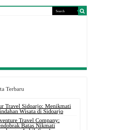
ta Terbaru
ur Travel Sidoarjo: Menikmati
indahan Wisata di Sidoarjo
venture Travel Company:
ndobrak Batas Nikmati