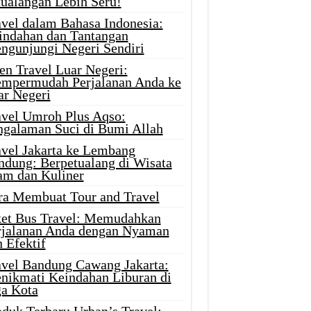
tualangan Lebih Seru!
avel dalam Bahasa Indonesia:
indahan dan Tantangan
ngunjungi Negeri Sendiri
en Travel Luar Negeri:
mpermudah Perjalanan Anda ke
ar Negeri
avel Umroh Plus Aqso:
ngalaman Suci di Bumi Allah
avel Jakarta ke Lembang
ndung: Berpetualang di Wisata
am dan Kuliner
ra Membuat Tour and Travel
ket Bus Travel: Memudahkan
rjalanan Anda dengan Nyaman
 Efektif
avel Bandung Cawang Jakarta:
nikmati Keindahan Liburan di
ga Kota