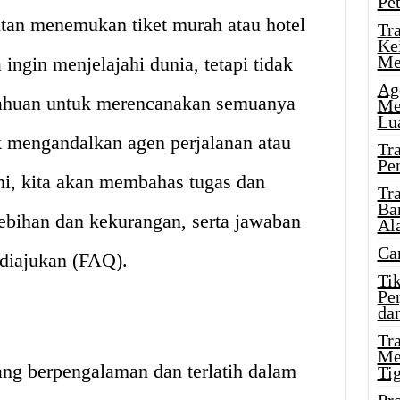
Pe
itan menemukan tiket murah atau hotel
Tr
Ke
Me
ingin menjelajahi dunia, tetapi tidak
Ag
tahuan untuk merencanakan semuanya
Me
Lu
uk mengandalkan agen perjalanan atau
Tr
Pe
ini, kita akan membahas tugas dan
Tr
Ba
ebihan dan kekurangan, serta jawaban
Al
Ca
 diajukan (FAQ).
Ti
Pe
dan
Tr
Me
ang berpengalaman dan terlatih dalam
Ti