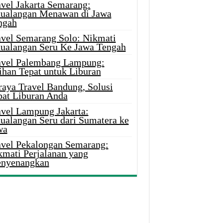
avel Jakarta Semarang:
tualangan Menawan di Jawa
ngah
avel Semarang Solo: Nikmati
tualangan Seru Ke Jawa Tengah
avel Palembang Lampung:
ihan Tepat untuk Liburan
raya Travel Bandung, Solusi
pat Liburan Anda
avel Lampung Jakarta:
tualangan Seru dari Sumatera ke
wa
avel Pekalongan Semarang:
kmati Perjalanan yang
nyenangkan