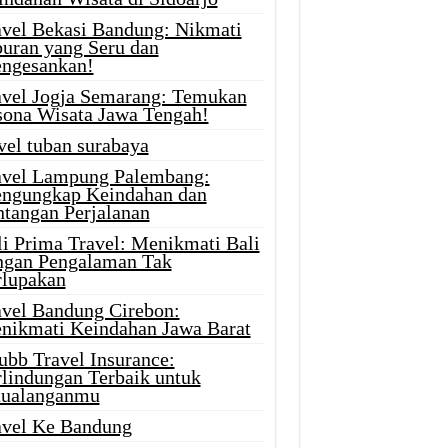
avel Bekasi Bandung: Nikmati
buran yang Seru dan
ngesankan!
avel Jogja Semarang: Temukan
sona Wisata Jawa Tengah!
vel tuban surabaya
avel Lampung Palembang:
ngungkap Keindahan dan
ntangan Perjalanan
li Prima Travel: Menikmati Bali
ngan Pengalaman Tak
rlupakan
avel Bandung Cirebon:
nikmati Keindahan Jawa Barat
ubb Travel Insurance:
rlindungan Terbaik untuk
tualanganmu
avel Ke Bandung