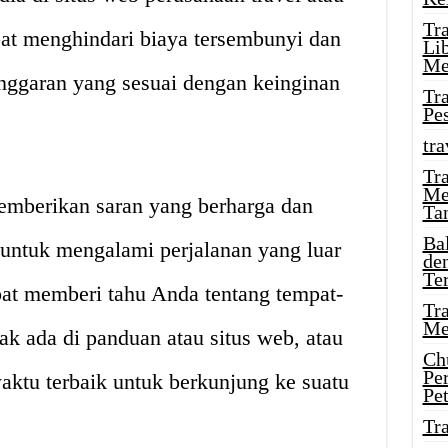
Tr
apat menghindari biaya tersembunyi dan
Li
Me
garan yang sesuai dengan keinginan
Tr
Pe
tra
Tr
Me
memberikan saran yang berharga dan
Ta
Ba
ntuk mengalami perjalanan yang luar
de
Te
pat memberi tahu Anda tentang tempat-
Tr
Me
ak ada di panduan atau situs web, atau
Ch
Pe
ktu terbaik untuk berkunjung ke suatu
Pe
Tr