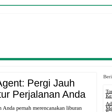
Beri
Agent: Pergi Jauh
To
ur Perjalanan Anda
Ke
Ad
h Anda pernah merencanakan liburan
Me