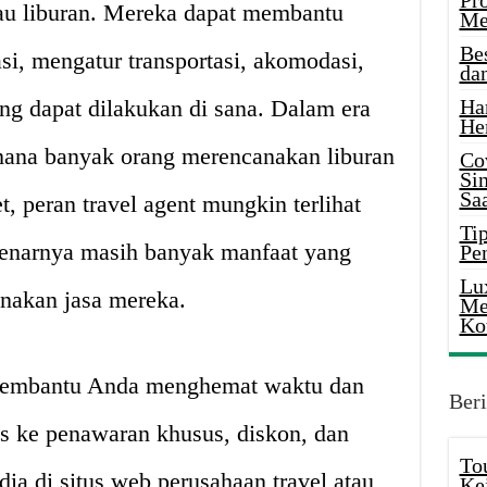
Pr
au liburan. Mereka dapat membantu
Me
Be
i, mengatur transportasi, akomodasi,
da
yang dapat dilakukan di sana. Dalam era
Ha
He
i mana banyak orang merencanakan liburan
Co
Si
Saa
, peran travel agent mungkin terlihat
Tip
enarnya masih banyak manfaat yang
Pe
Lu
unakan jasa mereka.
Me
Ko
a membantu Anda menghemat waktu dan
Beri
s ke penawaran khusus, diskon, dan
To
edia di situs web perusahaan travel atau
Ke