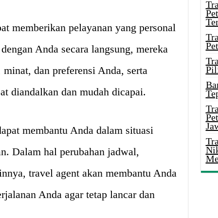
Tr
Pe
Te
apat memberikan pelayanan yang personal
Tr
Pe
a dengan Anda secara langsung, mereka
Tr
minat, dan preferensi Anda, serta
Pil
Ba
at diandalkan dan mudah dicapai.
Te
Tr
Pe
Ja
 dapat membantu Anda dalam situasi
Tr
Ni
an. Dalam hal perubahan jadwal,
Me
ainnya, travel agent akan membantu Anda
jalanan Anda agar tetap lancar dan