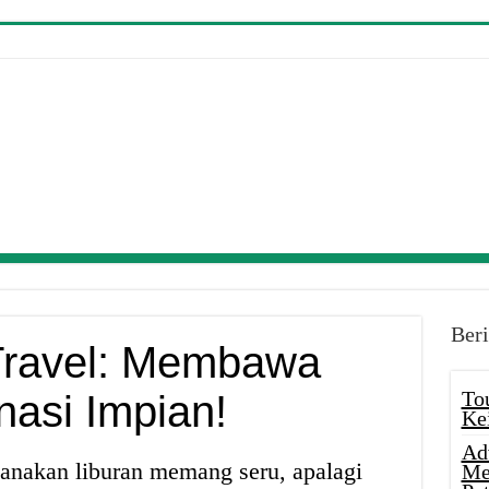
Beri
Travel: Membawa
To
nasi Impian!
Ke
Ad
anakan liburan memang seru, apalagi
Me