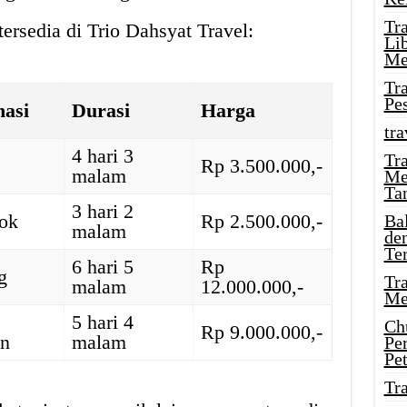
Tr
ersedia di Trio Dahsyat Travel:
Li
Me
Tr
Pe
nasi
Durasi
Harga
tra
4 hari 3
Tr
Rp 3.500.000,-
malam
Me
Ta
3 hari 2
ok
Rp 2.500.000,-
Ba
malam
de
Te
6 hari 5
Rp
g
Tr
malam
12.000.000,-
Me
a
5 hari 4
Ch
Rp 9.000.000,-
an
malam
Pe
Pe
Tr