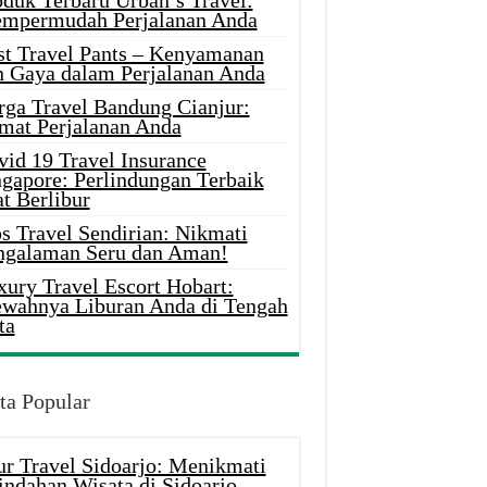
oduk Terbaru Urban’s Travel:
mpermudah Perjalanan Anda
st Travel Pants – Kenyamanan
n Gaya dalam Perjalanan Anda
rga Travel Bandung Cianjur:
mat Perjalanan Anda
vid 19 Travel Insurance
ngapore: Perlindungan Terbaik
t Berlibur
s Travel Sendirian: Nikmati
ngalaman Seru dan Aman!
xury Travel Escort Hobart:
wahnya Liburan Anda di Tengah
ta
ta Popular
ur Travel Sidoarjo: Menikmati
indahan Wisata di Sidoarjo