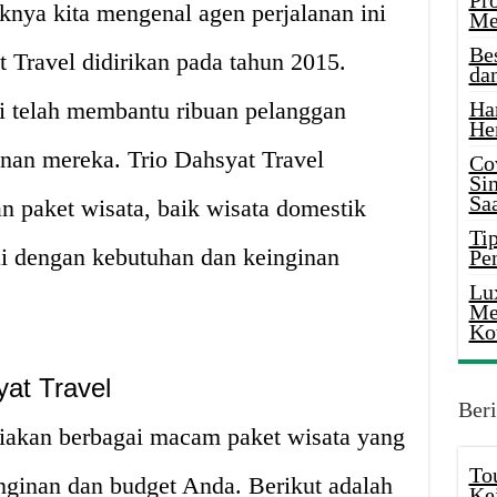
Pr
iknya kita mengenal agen perjalanan ini
Me
Be
t Travel didirikan pada tahun 2015.
da
ini telah membantu ribuan pelanggan
Ha
He
nan mereka. Trio Dahsyat Travel
Co
Si
Saa
n paket wisata, baik wisata domestik
Tip
i dengan kebutuhan dan keinginan
Pe
Lu
Me
Ko
at Travel
Beri
iakan berbagai macam paket wisata yang
To
nginan dan budget Anda. Berikut adalah
Ke