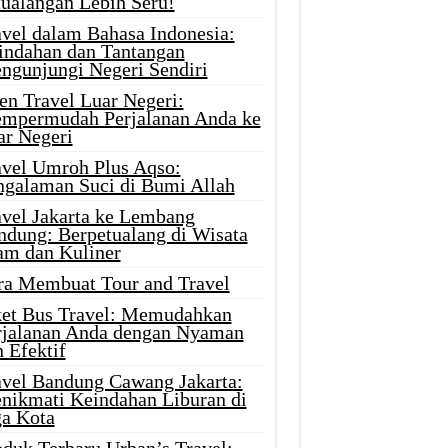
tualangan Lebih Seru!
avel dalam Bahasa Indonesia:
indahan dan Tantangan
ngunjungi Negeri Sendiri
en Travel Luar Negeri:
mpermudah Perjalanan Anda ke
ar Negeri
avel Umroh Plus Aqso:
ngalaman Suci di Bumi Allah
avel Jakarta ke Lembang
ndung: Berpetualang di Wisata
am dan Kuliner
ra Membuat Tour and Travel
ket Bus Travel: Memudahkan
rjalanan Anda dengan Nyaman
 Efektif
avel Bandung Cawang Jakarta:
nikmati Keindahan Liburan di
ga Kota