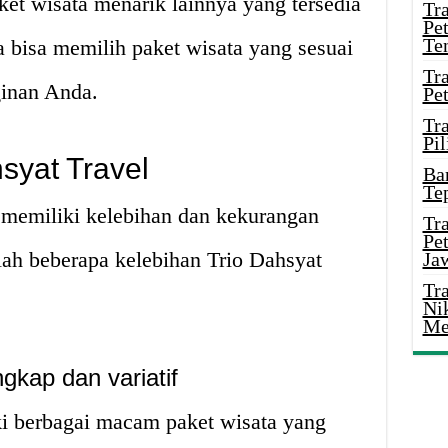
ket wisata menarik lainnya yang tersedia
Tr
Pe
Te
a bisa memilih paket wisata yang sesuai
Tr
inan Anda.
Pe
Tr
Pil
syat Travel
Ba
Te
i memiliki kelebihan dan kekurangan
Tr
Pe
lah beberapa kelebihan Trio Dahsyat
Ja
Tr
Ni
Me
gkap dan variatif
ki berbagai macam paket wisata yang