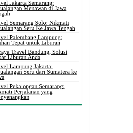
avel Jakarta Semarang:
tualangan Menawan di Jawa
ngah
avel Semarang Solo: Nikmati
tualangan Seru Ke Jawa Tengah
avel Palembang Lampung:
ihan Tepat untuk Liburan
raya Travel Bandung, Solusi
pat Liburan Anda
avel Lampung Jakarta:
tualangan Seru dari Sumatera ke
wa
avel Pekalongan Semarang:
kmati Perjalanan yang
nyenangkan