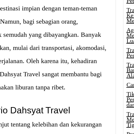
Pe
destinasi impian dengan teman-teman
Tr
Ke
Me
. Namun, bagi sebagian orang,
Ag
ak semudah yang dibayangkan. Banyak
Me
Lu
kan, mulai dari transportasi, akomodasi,
Tr
Pe
rjalanan. Oleh karena itu, kehadiran
Tr
Ba
o Dahsyat Travel sangat membantu bagi
Al
Ca
kan liburan tanpa ribet.
Ti
Pe
dan
io Dahsyat Travel
Tr
Me
jut tentang kelebihan dan kekurangan
Ti