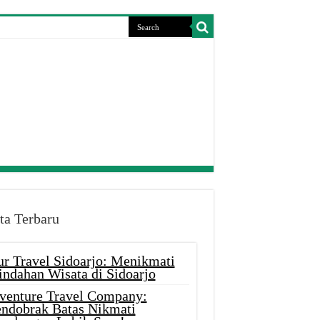
ta Terbaru
ur Travel Sidoarjo: Menikmati
indahan Wisata di Sidoarjo
venture Travel Company:
ndobrak Batas Nikmati