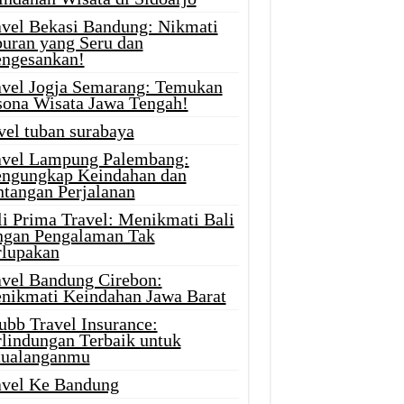
avel Bekasi Bandung: Nikmati
buran yang Seru dan
ngesankan!
avel Jogja Semarang: Temukan
sona Wisata Jawa Tengah!
vel tuban surabaya
avel Lampung Palembang:
ngungkap Keindahan dan
ntangan Perjalanan
li Prima Travel: Menikmati Bali
ngan Pengalaman Tak
rlupakan
avel Bandung Cirebon:
nikmati Keindahan Jawa Barat
ubb Travel Insurance:
rlindungan Terbaik untuk
tualanganmu
avel Ke Bandung