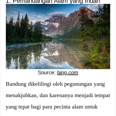
1. Pemandangan Alam yang Indah
Source:
bing.com
Bandung dikelilingi oleh pegunungan yang
menakjubkan, dan karenanya menjadi tempat
yang tepat bagi para pecinta alam untuk