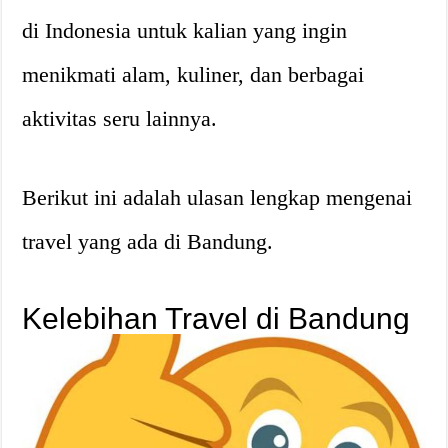
di Indonesia untuk kalian yang ingin
menikmati alam, kuliner, dan berbagai
aktivitas seru lainnya.
Berikut ini adalah ulasan lengkap mengenai
travel yang ada di Bandung.
Kelebihan Travel di Bandung