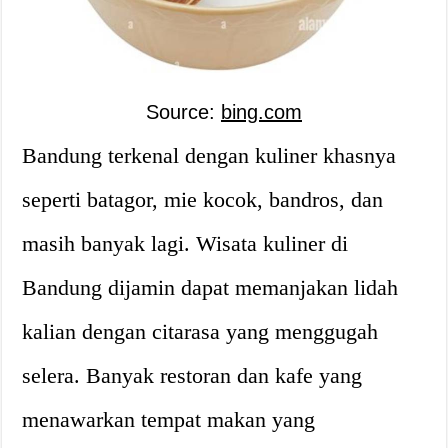
Source:
bing.com
Bandung terkenal dengan kuliner khasnya
seperti batagor, mie kocok, bandros, dan
masih banyak lagi. Wisata kuliner di
Bandung dijamin dapat memanjakan lidah
kalian dengan citarasa yang menggugah
selera. Banyak restoran dan kafe yang
menawarkan tempat makan yang