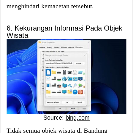
menghindari kemacetan tersebut.
6. Kekurangan Informasi Pada Objek
Wisata
Source:
bing.com
Tidak semua objek wisata di Bandung