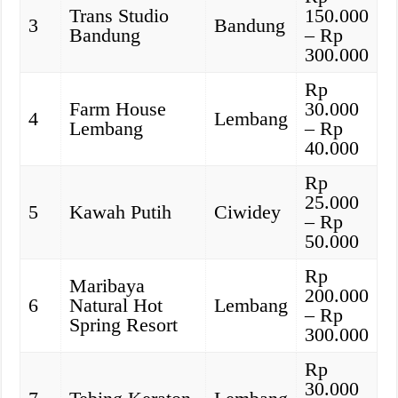
Trans Studio
150.000
3
Bandung
Bandung
– Rp
300.000
Rp
Farm House
30.000
4
Lembang
Lembang
– Rp
40.000
Rp
25.000
5
Kawah Putih
Ciwidey
– Rp
50.000
Rp
Maribaya
200.000
6
Natural Hot
Lembang
– Rp
Spring Resort
300.000
Rp
30.000