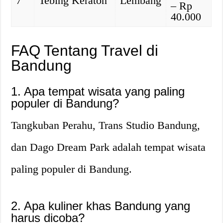
7
Tebing Keraton
Lembang
– Rp
40.000
FAQ Tentang Travel di
Bandung
1. Apa tempat wisata yang paling
populer di Bandung?
Tangkuban Perahu, Trans Studio Bandung,
dan Dago Dream Park adalah tempat wisata
paling populer di Bandung.
2. Apa kuliner khas Bandung yang
harus dicoba?