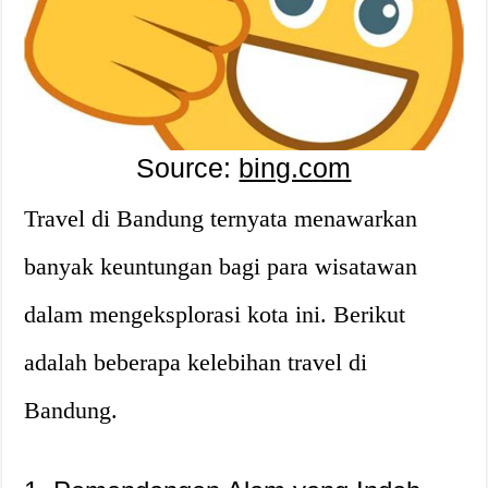
Source:
bing.com
Travel di Bandung ternyata menawarkan
banyak keuntungan bagi para wisatawan
dalam mengeksplorasi kota ini. Berikut
adalah beberapa kelebihan travel di
Bandung.