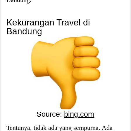
Kekurangan Travel di
Bandung
Source:
bing.com
Tentunya, tidak ada yang sempurna. Ada