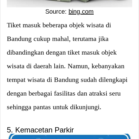
Source:
bing.com
Tiket masuk beberapa objek wisata di
Bandung cukup mahal, terutama jika
dibandingkan dengan tiket masuk objek
wisata di daerah lain. Namun, kebanyakan
tempat wisata di Bandung sudah dilengkapi
dengan berbagai fasilitas dan atraksi seru
sehingga pantas untuk dikunjungi.
5. Kemacetan Parkir