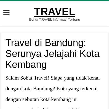
TRAVEL
Berita TRAVEL Informasi Terbaru
Travel di Bandung:
Serunya Jelajahi Kota
Kembang
Salam Sobat Travel! Siapa yang tidak kenal
dengan kota Bandung? Kota yang terkenal
dengan sebutan kota kembang ini