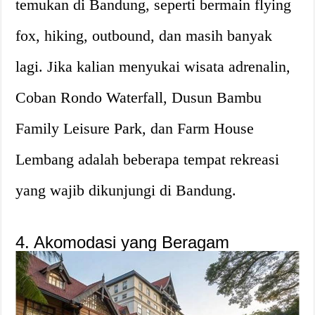
temukan di Bandung, seperti bermain flying
fox, hiking, outbound, dan masih banyak
lagi. Jika kalian menyukai wisata adrenalin,
Coban Rondo Waterfall, Dusun Bambu
Family Leisure Park, dan Farm House
Lembang adalah beberapa tempat rekreasi
yang wajib dikunjungi di Bandung.
4. Akomodasi yang Beragam