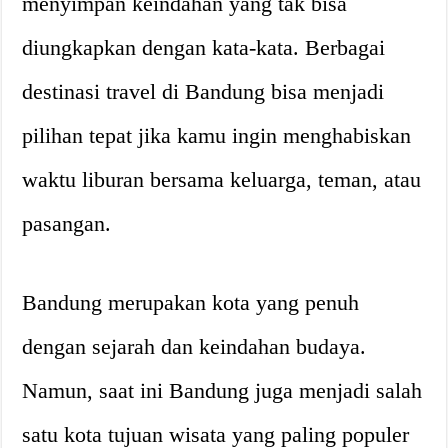
menyimpan keindahan yang tak bisa
diungkapkan dengan kata-kata. Berbagai
destinasi travel di Bandung bisa menjadi
pilihan tepat jika kamu ingin menghabiskan
waktu liburan bersama keluarga, teman, atau
pasangan.
Bandung merupakan kota yang penuh
dengan sejarah dan keindahan budaya.
Namun, saat ini Bandung juga menjadi salah
satu kota tujuan wisata yang paling populer