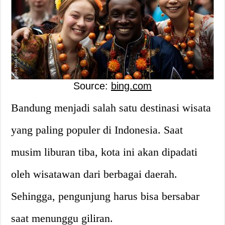
Source:
bing.com
Bandung menjadi salah satu destinasi wisata
yang paling populer di Indonesia. Saat
musim liburan tiba, kota ini akan dipadati
oleh wisatawan dari berbagai daerah.
Sehingga, pengunjung harus bisa bersabar
saat menunggu giliran.