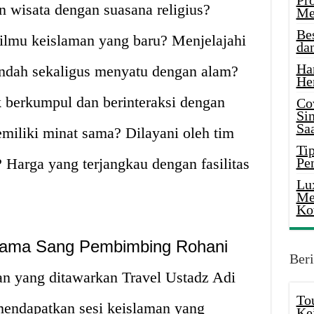
Pr
 wisata dengan suasana religius?
Me
Be
lmu keislaman yang baru? Menjelajahi
da
Ha
indah sekaligus menyatu dengan alam?
He
berkumpul dan berinteraksi dengan
Co
Si
Saa
miliki minat sama? Dilayani oleh tim
Tip
 Harga yang terjangkau dengan fasilitas
Pe
Lu
Me
Ko
rsama Sang Pembimbing Rohani
Beri
an yang ditawarkan Travel Ustadz Adi
To
mendapatkan sesi keislaman yang
Ke