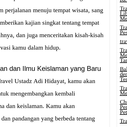
Tr
am perjalanan menuju tempat wisata, sang
Li
Me
berikan kajian singkat tentang tempat
Tr
Pe
ahnya, dan juga menceritakan kisah-kisah
tra
ivasi kamu dalam hidup.
Tr
Me
Ta
n dan Ilmu Keislaman yang Baru
Ba
de
Te
ravel Ustadz Adi Hidayat, kamu akan
Tr
ntuk mengembangkan kembali
Me
Ch
a dan keislaman. Kamu akan
Pe
Pe
 dan pandangan yang berbeda tentang
Tr