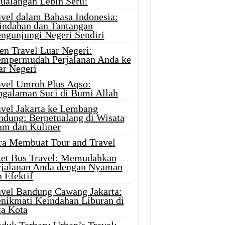
tualangan Lebih Seru!
avel dalam Bahasa Indonesia:
indahan dan Tantangan
ngunjungi Negeri Sendiri
en Travel Luar Negeri:
mpermudah Perjalanan Anda ke
ar Negeri
avel Umroh Plus Aqso:
ngalaman Suci di Bumi Allah
avel Jakarta ke Lembang
ndung: Berpetualang di Wisata
am dan Kuliner
ra Membuat Tour and Travel
ket Bus Travel: Memudahkan
rjalanan Anda dengan Nyaman
 Efektif
avel Bandung Cawang Jakarta:
nikmati Keindahan Liburan di
ga Kota