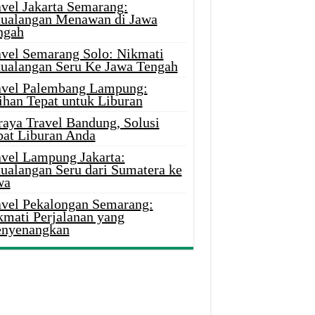
avel Jakarta Semarang:
tualangan Menawan di Jawa
ngah
avel Semarang Solo: Nikmati
tualangan Seru Ke Jawa Tengah
avel Palembang Lampung:
ihan Tepat untuk Liburan
raya Travel Bandung, Solusi
pat Liburan Anda
avel Lampung Jakarta:
tualangan Seru dari Sumatera ke
wa
avel Pekalongan Semarang:
kmati Perjalanan yang
nyenangkan