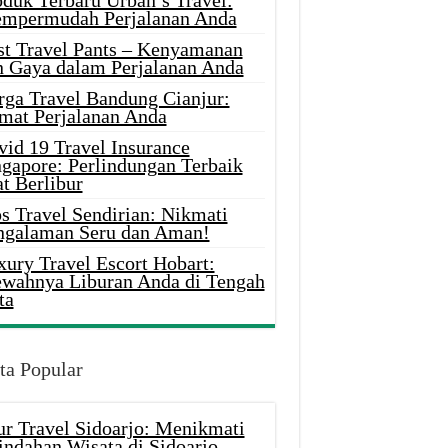
oduk Terbaru Urban’s Travel:
mpermudah Perjalanan Anda
st Travel Pants – Kenyamanan
n Gaya dalam Perjalanan Anda
rga Travel Bandung Cianjur:
mat Perjalanan Anda
vid 19 Travel Insurance
ngapore: Perlindungan Terbaik
t Berlibur
s Travel Sendirian: Nikmati
ngalaman Seru dan Aman!
xury Travel Escort Hobart:
wahnya Liburan Anda di Tengah
ta
ta Popular
ur Travel Sidoarjo: Menikmati
indahan Wisata di Sidoarjo