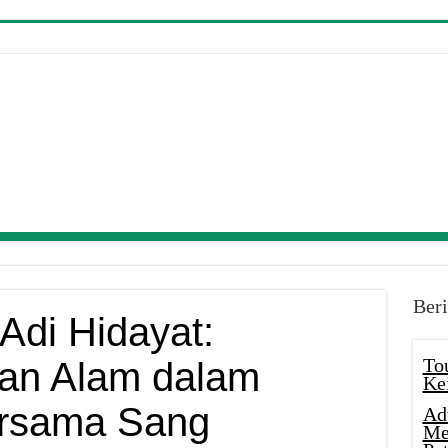
Beri
Adi Hidayat:
To
an Alam dalam
Ke
ersama Sang
Ad
Me