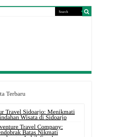
ta Terbaru
ur Travel Sidoarjo: Menikmati
indahan Wisata di Sidoarjo
venture Travel Company:
ndobrak Batas Nikmati