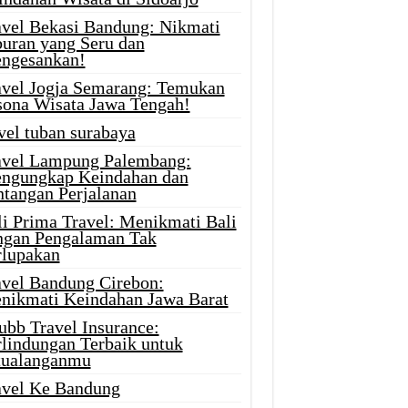
avel Bekasi Bandung: Nikmati
buran yang Seru dan
ngesankan!
avel Jogja Semarang: Temukan
sona Wisata Jawa Tengah!
vel tuban surabaya
avel Lampung Palembang:
ngungkap Keindahan dan
ntangan Perjalanan
li Prima Travel: Menikmati Bali
ngan Pengalaman Tak
rlupakan
avel Bandung Cirebon:
nikmati Keindahan Jawa Barat
ubb Travel Insurance:
rlindungan Terbaik untuk
tualanganmu
avel Ke Bandung