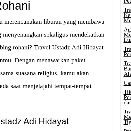
Pe
ohani
Tr
Ke
Me
mu merencanakan liburan yang membawa
Ag
g menyenangkan sekaligus mendekatkan
Me
Lu
ing rohani? Travel Ustadz Adi Hidayat
Tr
Pe
hanmu. Dengan menawarkan paket
Tr
Ba
rsama suasana religius, kamu akan
Al
Ca
da saat menjelajahi tempat-tempat
Ti
Pe
dan
Tr
Me
stadz Adi Hidayat
Ti