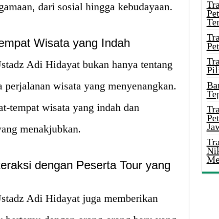
Tr
amaan, dari sosial hingga kebudayaan.
Pe
Te
Tr
Tempat Wisata yang Indah
Pe
Tr
Ustadz Adi Hidayat bukan hanya tentang
Pil
uga perjalanan wisata yang menyenangkan.
Ba
Te
t-tempat wisata yang indah dan
Tr
Pe
Ja
yang menakjubkan.
Tr
Ni
Me
teraksi dengan Peserta Tour yang
Ustadz Adi Hidayat juga memberikan