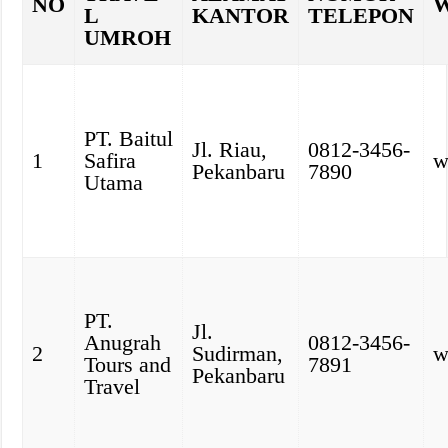
NO
W
L
KANTOR
TELEPON
UMROH
PT. Baitul
Jl. Riau,
0812-3456-
1
Safira
w
Pekanbaru
7890
Utama
PT.
Jl.
Anugrah
0812-3456-
2
Sudirman,
w
Tours and
7891
Pekanbaru
Travel