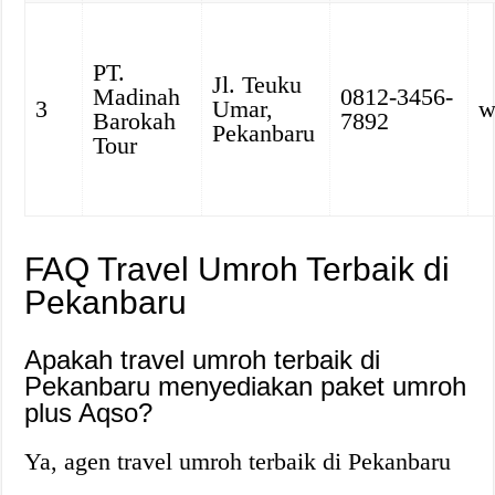
PT.
Jl. Teuku
Madinah
0812-3456-
3
Umar,
w
Barokah
7892
Pekanbaru
Tour
FAQ Travel Umroh Terbaik di
Pekanbaru
Apakah travel umroh terbaik di
Pekanbaru menyediakan paket umroh
plus Aqso?
Ya, agen travel umroh terbaik di Pekanbaru