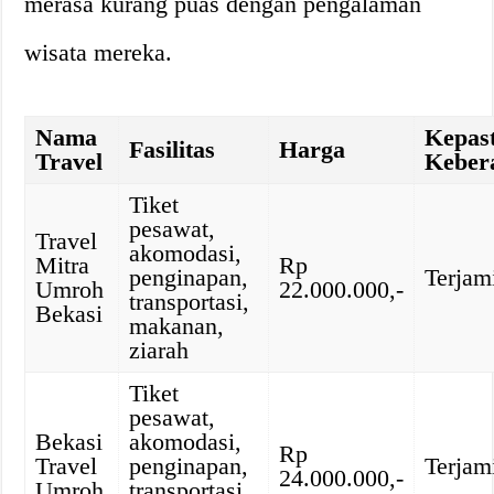
merasa kurang puas dengan pengalaman
wisata mereka.
Nama
Kepas
Fasilitas
Harga
Travel
Keber
Tiket
pesawat,
Travel
akomodasi,
Mitra
Rp
penginapan,
Terjam
Umroh
22.000.000,-
transportasi,
Bekasi
makanan,
ziarah
Tiket
pesawat,
Bekasi
akomodasi,
Rp
Travel
penginapan,
Terjam
24.000.000,-
Umroh
transportasi,