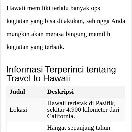
Hawaii memiliki terlalu banyak opsi
kegiatan yang bisa dilakukan, sehingga Anda
mungkin akan merasa bingung memilih
kegiatan yang terbaik.
Informasi Terperinci tentang
Travel to Hawaii
Judul
Deskripsi
Hawaii terletak di Pasifik,
Lokasi
sekitar 4.900 kilometer dari
California.
Hangat sepanjang tahun