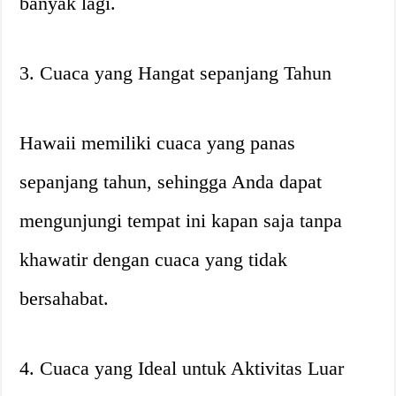
banyak lagi.
3. Cuaca yang Hangat sepanjang Tahun
Hawaii memiliki cuaca yang panas
sepanjang tahun, sehingga Anda dapat
mengunjungi tempat ini kapan saja tanpa
khawatir dengan cuaca yang tidak
bersahabat.
4. Cuaca yang Ideal untuk Aktivitas Luar