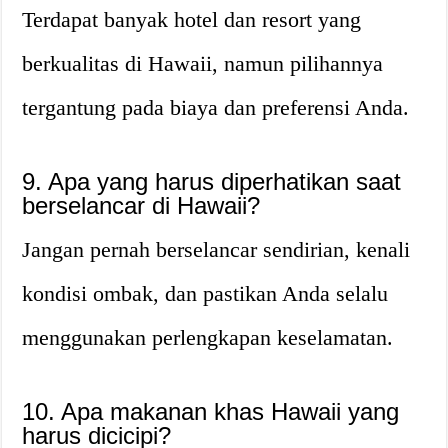
Terdapat banyak hotel dan resort yang
berkualitas di Hawaii, namun pilihannya
tergantung pada biaya dan preferensi Anda.
9. Apa yang harus diperhatikan saat
berselancar di Hawaii?
Jangan pernah berselancar sendirian, kenali
kondisi ombak, dan pastikan Anda selalu
menggunakan perlengkapan keselamatan.
10. Apa makanan khas Hawaii yang
harus dicicipi?