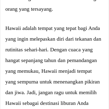
orang yang tersayang.
Hawaii adalah tempat yang tepat bagi Anda
yang ingin melepaskan diri dari tekanan dan
rutinitas sehari-hari. Dengan cuaca yang
hangat sepanjang tahun dan pemandangan
yang memukau, Hawaii menjadi tempat
yang sempurna untuk menenangkan pikiran
dan jiwa. Jadi, jangan ragu untuk memilih
Hawaii sebagai destinasi liburan Anda