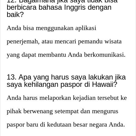
berbicara bahasa Inggris dengan
baik?
Anda bisa menggunakan aplikasi
penerjemah, atau mencari pemandu wisata
yang dapat membantu Anda berkomunikasi.
13. Apa yang harus saya lakukan jika
saya kehilangan paspor di Hawaii?
Anda harus melaporkan kejadian tersebut ke
pihak berwenang setempat dan mengurus
paspor baru di kedutaan besar negara Anda.