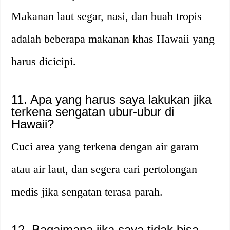
Makanan laut segar, nasi, dan buah tropis
adalah beberapa makanan khas Hawaii yang
harus dicicipi.
11. Apa yang harus saya lakukan jika
terkena sengatan ubur-ubur di
Hawaii?
Cuci area yang terkena dengan air garam
atau air laut, dan segera cari pertolongan
medis jika sengatan terasa parah.
12. Bagaimana jika saya tidak bisa