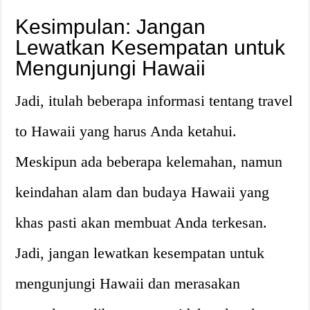
Kesimpulan: Jangan
Lewatkan Kesempatan untuk
Mengunjungi Hawaii
Jadi, itulah beberapa informasi tentang travel
to Hawaii yang harus Anda ketahui.
Meskipun ada beberapa kelemahan, namun
keindahan alam dan budaya Hawaii yang
khas pasti akan membuat Anda terkesan.
Jadi, jangan lewatkan kesempatan untuk
mengunjungi Hawaii dan merasakan