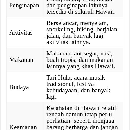
Penginapan
dan penginapan lainnya
tersedia di seluruh Hawaii.
Berselancar, menyelam,
snorkeling, hiking, berjalan-
Aktivitas
jalan, dan banyak lagi
aktivitas lainnya.
Makanan laut segar, nasi,
Makanan
buah tropis, dan makanan
lainnya yang khas Hawaii.
Tari Hula, acara musik
tradisional, festival
Budaya
kebudayaan, dan banyak
lagi.
Kejahatan di Hawaii relatif
rendah namun tetap perlu
perhatian, seperti menjaga
Keamanan
barang berharga dan jangan