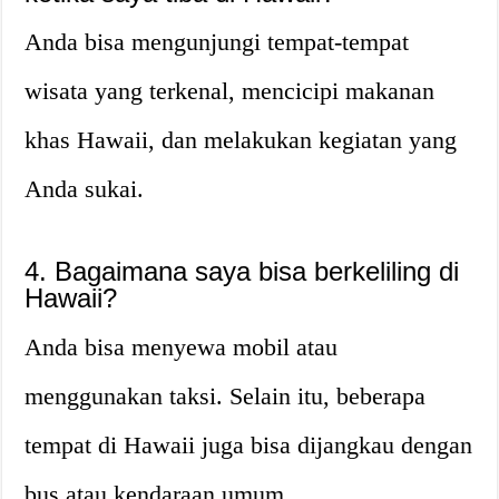
Anda bisa mengunjungi tempat-tempat
wisata yang terkenal, mencicipi makanan
khas Hawaii, dan melakukan kegiatan yang
Anda sukai.
4. Bagaimana saya bisa berkeliling di
Hawaii?
Anda bisa menyewa mobil atau
menggunakan taksi. Selain itu, beberapa
tempat di Hawaii juga bisa dijangkau dengan
bus atau kendaraan umum.