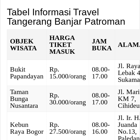
Tabel Informasi Travel
Tangerang Banjar Patroman
HARGA
OBJEK
JAM
TIKET
ALAM
WISATA
BUKA
MASUK
Jl. Ray
Bukit
Rp.
08.00-
Lebak 
Papandayan
15.000/orang
17.00
Sukama
Taman
Jl. Mar
Rp.
08.00-
Bunga
KM 7,
30.000/orang
17.00
Nusantara
Cihide
Jl. Ir. H
Kebun
Rp.
08.00-
Juanda
Raya Bogor
27.500/orang
16.00
No.13,
Paledan