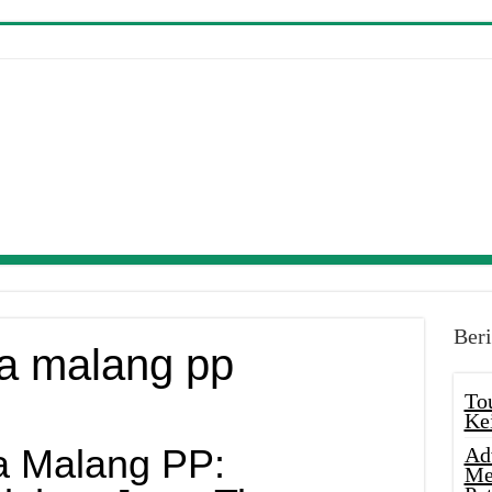
Beri
ya malang pp
To
Ke
a Malang PP:
Ad
Me