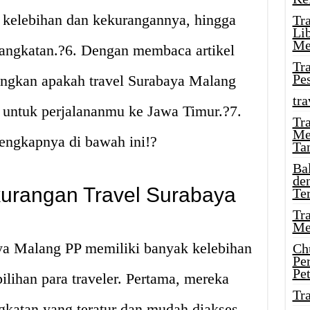
ri kelebihan dan kekurangannya, hingga
Tr
Li
Me
rangkatan.?6. Dengan membaca artikel
Tr
Pe
ngkan apakah travel Surabaya Malang
tra
t untuk perjalananmu ke Jawa Timur.?7.
Tr
Me
lengkapnya di bawah ini!?
Ta
Ba
de
urangan Travel Surabaya
Te
Tr
Me
ya Malang PP memiliki banyak kelebihan
Ch
Pe
Pe
lihan para traveler. Pertama, mereka
Tr
katan yang teratur dan mudah diakses,