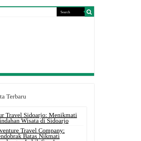
ta Terbaru
ur Travel Sidoarjo: Menikmati
indahan Wisata di Sidoarjo
venture Travel Company:
ndobrak Batas Nikmati