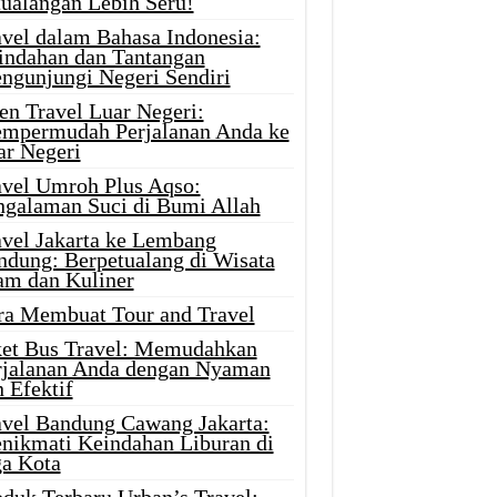
tualangan Lebih Seru!
avel dalam Bahasa Indonesia:
indahan dan Tantangan
ngunjungi Negeri Sendiri
en Travel Luar Negeri:
mpermudah Perjalanan Anda ke
ar Negeri
avel Umroh Plus Aqso:
ngalaman Suci di Bumi Allah
avel Jakarta ke Lembang
ndung: Berpetualang di Wisata
am dan Kuliner
ra Membuat Tour and Travel
ket Bus Travel: Memudahkan
rjalanan Anda dengan Nyaman
 Efektif
avel Bandung Cawang Jakarta:
nikmati Keindahan Liburan di
ga Kota