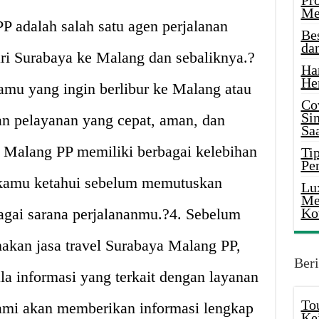
Pr
Me
P adalah salah satu agen perjalanan
Be
da
ri Surabaya ke Malang dan sebaliknya.?
Ha
He
amu yang ingin berlibur ke Malang atau
Co
Si
n pelayanan yang cepat, aman, dan
Saa
 Malang PP memiliki berbagai kelebihan
Tip
Pe
 kamu ketahui sebelum memutuskan
Lu
Me
bagai sarana perjalananmu.?4. Sebelum
Ko
kan jasa travel Surabaya Malang PP,
Beri
a informasi yang terkait dengan layanan
To
ami akan memberikan informasi lengkap
Ke