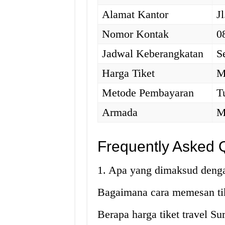
Alamat Kantor
J
Nomor Kontak
0
Jadwal Keberangkatan
S
Harga Tiket
M
Metode Pembayaran
T
Armada
M
Frequently Asked 
1. Apa yang dimaksud denga
Bagaimana cara memesan tik
Berapa harga tiket travel S