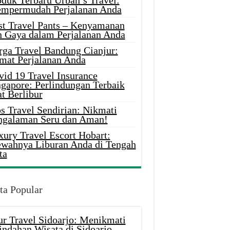
oduk Terbaru Urban’s Travel:
mpermudah Perjalanan Anda
st Travel Pants – Kenyamanan
n Gaya dalam Perjalanan Anda
rga Travel Bandung Cianjur:
mat Perjalanan Anda
vid 19 Travel Insurance
ngapore: Perlindungan Terbaik
t Berlibur
s Travel Sendirian: Nikmati
ngalaman Seru dan Aman!
xury Travel Escort Hobart:
wahnya Liburan Anda di Tengah
ta
ta Popular
ur Travel Sidoarjo: Menikmati
indahan Wisata di Sidoarjo