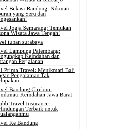
avel Bekasi Bandung: Nikmati
buran yang Seru dan
ngesankan!
avel Jogja Semarang: Temukan
sona Wisata Jawa Tengah!
vel tuban surabaya
avel Lampung Palembang:
ngungkap Keindahan dan
ntangan Perjalanan
li Prima Travel: Menikmati Bali
ngan Pengalaman Tak
rlupakan
avel Bandung Cirebon:
nikmati Keindahan Jawa Barat
ubb Travel Insurance:
rlindungan Terbaik untuk
tualanganmu
avel Ke Bandung