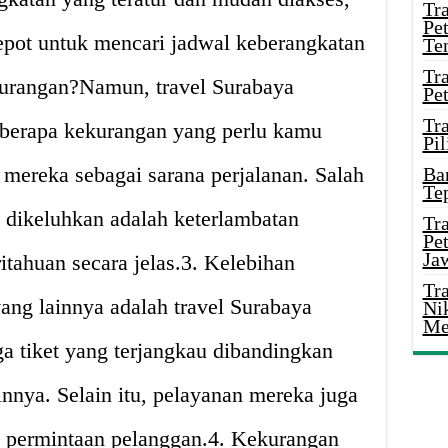
Tr
Pe
epot untuk mencari jadwal keberangkatan
Te
Tr
urangan?Namun, travel Surabaya
Pe
Tr
berapa kekurangan yang perlu kamu
Pil
mereka sebagai sarana perjalanan. Salah
Ba
Te
 dikeluhkan adalah keterlambatan
Tr
Pe
Ja
tahuan secara jelas.3. Kelebihan
Tr
ang lainnya adalah travel Surabaya
Ni
Me
 tiket yang terjangkau dibandingkan
innya. Selain itu, pelayanan mereka juga
p permintaan pelanggan.4. Kekurangan