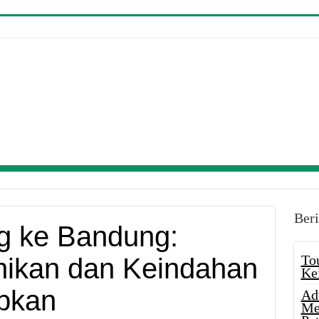
Beri
g ke Bandung:
To
ikan dan Keindahan
Ke
bkan
Ad
Me