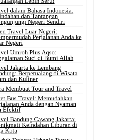
tualangan Lebih Seru!
avel dalam Bahasa Indonesia:
indahan dan Tantangan
ngunjungi Negeri Sendiri
en Travel Luar Negeri:
mpermudah Perjalanan Anda ke
ar Negeri
avel Umroh Plus Aqso:
ngalaman Suci di Bumi Allah
avel Jakarta ke Lembang
ndung: Berpetualang di Wisata
am dan Kuliner
ra Membuat Tour and Travel
ket Bus Travel: Memudahkan
rjalanan Anda dengan Nyaman
 Efektif
avel Bandung Cawang Jakarta:
nikmati Keindahan Liburan di
ga Kota