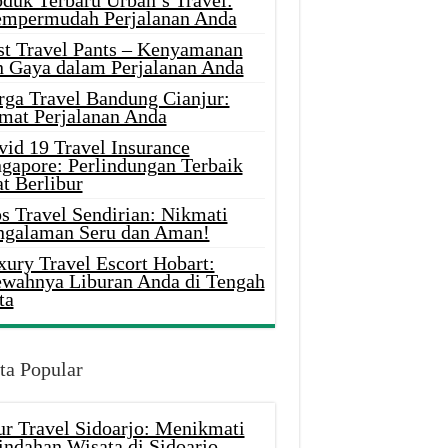
oduk Terbaru Urban’s Travel:
mpermudah Perjalanan Anda
st Travel Pants – Kenyamanan
n Gaya dalam Perjalanan Anda
rga Travel Bandung Cianjur:
mat Perjalanan Anda
vid 19 Travel Insurance
ngapore: Perlindungan Terbaik
t Berlibur
s Travel Sendirian: Nikmati
ngalaman Seru dan Aman!
xury Travel Escort Hobart:
wahnya Liburan Anda di Tengah
ta
ta Popular
ur Travel Sidoarjo: Menikmati
indahan Wisata di Sidoarjo