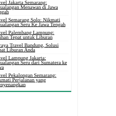
avel Jakarta Semarang:
tualangan Menawan di Jawa
ngah
avel Semarang Solo: Nikmati
tualangan Seru Ke Jawa Tengah
avel Palembang Lampung:
ihan Tepat untuk Liburan
raya Travel Bandung, Solusi
pat Liburan Anda
avel Lampung Jakarta:
tualangan Seru dari Sumatera ke
wa
avel Pekalongan Semarang:
kmati Perjalanan yang
nyenangkan