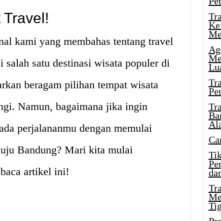
Pe
Travel!
Tr
Ke
Me
urnal kami yang membahas tentang travel
Ag
Me
salah satu destinasi wisata populer di
Lu
Tr
kan beragam pilihan tempat wisata
Pe
ngi. Namun, bagaimana jika ingin
Tr
Ba
Al
pada perjalananmu dengan memulai
Ca
nuju Bandung? Mari kita mulai
Ti
Pe
ca artikel ini!
dan
Tr
Me
Ti