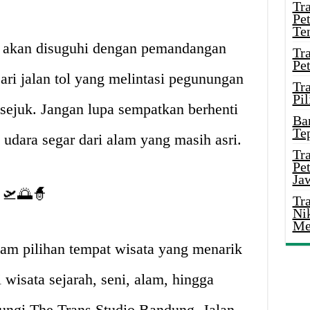
Tr
Pe
Te
 akan disuguhi dengan pemandangan
Tr
Pe
ri jalan tol yang melintasi pegunungan
Tr
Pil
 sejuk. Jangan lupa sempatkan berhenti
Ba
Te
 udara segar dari alam yang masih asri.
Tr
Pe
Ja
🛫🌅🧙
Tr
Ni
Me
m pilihan tempat wisata yang menarik
 wisata sejarah, seni, alam, hingga
ungi The Trans Studio Bandung, Jalan