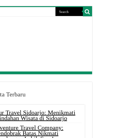
ta Terbaru
ur Travel Sidoarjo: Menikmati
indahan Wisata di Sidoarjo
venture Travel Company:
ndobrak Batas Nikmati