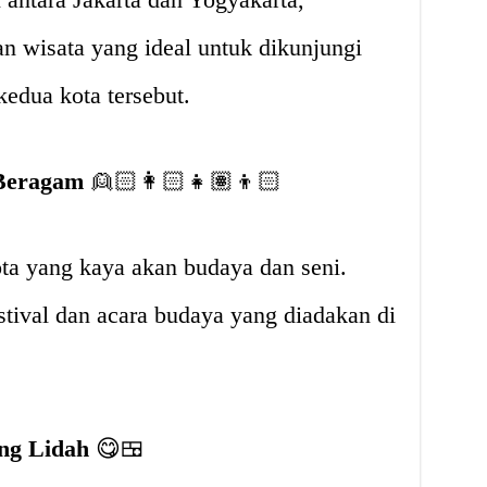
n wisata yang ideal untuk dikunjungi
kedua kota tersebut.
 Beragam
👱🏻‍👩🏻‍👧🏽‍👦🏻
a yang kaya akan budaya dan seni.
tival dan acara budaya yang diadakan di
ng Lidah
😋🍱