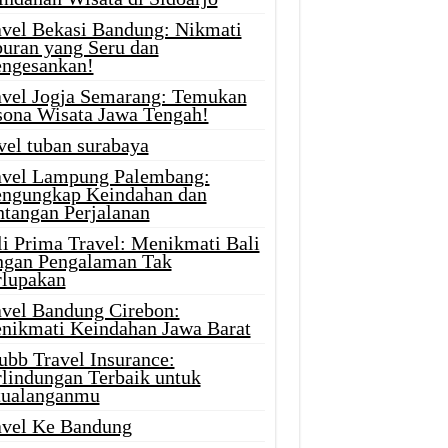
avel Bekasi Bandung: Nikmati
buran yang Seru dan
ngesankan!
avel Jogja Semarang: Temukan
sona Wisata Jawa Tengah!
vel tuban surabaya
avel Lampung Palembang:
ngungkap Keindahan dan
ntangan Perjalanan
li Prima Travel: Menikmati Bali
ngan Pengalaman Tak
rlupakan
avel Bandung Cirebon:
nikmati Keindahan Jawa Barat
ubb Travel Insurance:
rlindungan Terbaik untuk
tualanganmu
avel Ke Bandung