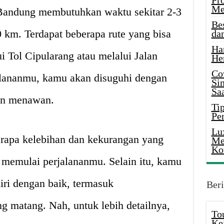
Pr
Me
 Bandung membutuhkan waktu sekitar 2-3
Be
0 km. Terdapat beberapa rute yang bisa
da
Ha
i Tol Cipularang atau melalui Jalan
He
Co
alananmu, kamu akan disuguhi dengan
Si
Saa
an menawan.
Tip
Pe
Lu
erapa kelebihan dan kekurangan yang
Me
Ko
 memulai perjalananmu. Selain itu, kamu
iri dengan baik, termasuk
Beri
g matang. Nah, untuk lebih detailnya,
To
Ke