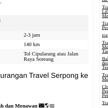
.
Tr
Li
Me
i
Tr
Pe
2-3 jam
tra
Tr
140 km
Me
Ta
Tol Cipularang atau Jalan
Raya Soreang
Ba
de
Te
urangan Travel Serpong ke
Tr
Me
Ch
Pe
Pe
Tr
ah dan Menawan
🌃🌎📅