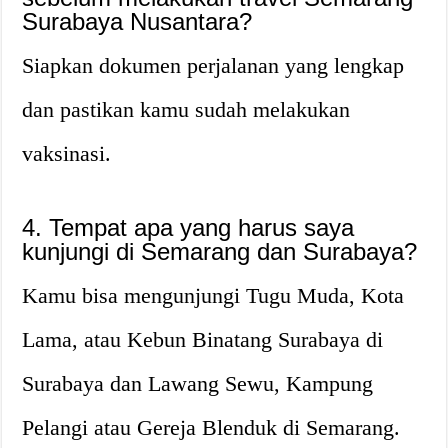
Surabaya Nusantara?
Siapkan dokumen perjalanan yang lengkap
dan pastikan kamu sudah melakukan
vaksinasi.
4. Tempat apa yang harus saya
kunjungi di Semarang dan Surabaya?
Kamu bisa mengunjungi Tugu Muda, Kota
Lama, atau Kebun Binatang Surabaya di
Surabaya dan Lawang Sewu, Kampung
Pelangi atau Gereja Blenduk di Semarang.