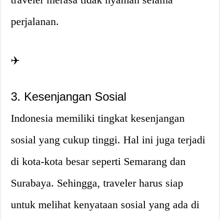
perjalanan.
✈️
3. Kesenjangan Sosial
Indonesia memiliki tingkat kesenjangan
sosial yang cukup tinggi. Hal ini juga terjadi
di kota-kota besar seperti Semarang dan
Surabaya. Sehingga, traveler harus siap
untuk melihat kenyataan sosial yang ada di