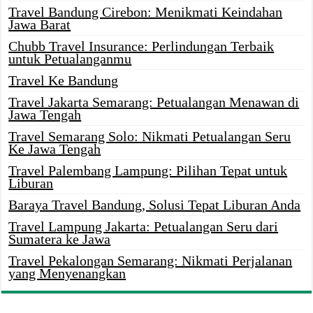
Travel Bandung Cirebon: Menikmati Keindahan
Jawa Barat
Chubb Travel Insurance: Perlindungan Terbaik
untuk Petualanganmu
Travel Ke Bandung
Travel Jakarta Semarang: Petualangan Menawan di
Jawa Tengah
Travel Semarang Solo: Nikmati Petualangan Seru
Ke Jawa Tengah
Travel Palembang Lampung: Pilihan Tepat untuk
Liburan
Baraya Travel Bandung, Solusi Tepat Liburan Anda
Travel Lampung Jakarta: Petualangan Seru dari
Sumatera ke Jawa
Travel Pekalongan Semarang: Nikmati Perjalanan
yang Menyenangkan