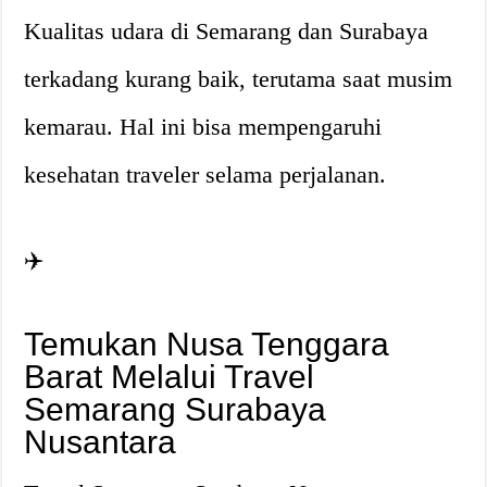
Kualitas udara di Semarang dan Surabaya
terkadang kurang baik, terutama saat musim
kemarau. Hal ini bisa mempengaruhi
kesehatan traveler selama perjalanan.
✈️
Temukan Nusa Tenggara
Barat Melalui Travel
Semarang Surabaya
Nusantara