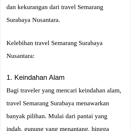
dan kekurangan dari travel Semarang
Surabaya Nusantara.
Kelebihan travel Semarang Surabaya
Nusantara:
1. Keindahan Alam
Bagi traveler yang mencari keindahan alam,
travel Semarang Surabaya menawarkan
banyak pilihan. Mulai dari pantai yang
indah, gunung yang menantang, hingga