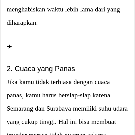
menghabiskan waktu lebih lama dari yang
diharapkan.
✈️
2. Cuaca yang Panas
Jika kamu tidak terbiasa dengan cuaca
panas, kamu harus bersiap-siap karena
Semarang dan Surabaya memiliki suhu udara
yang cukup tinggi. Hal ini bisa membuat
traveler merasa tidak nyaman selama