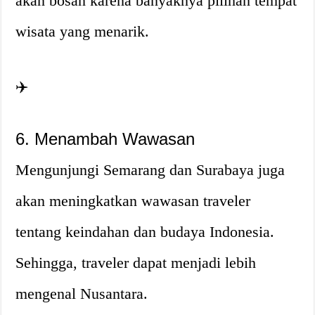
akan bosan karena banyaknya pilihan tempat
wisata yang menarik.
✈️
6. Menambah Wawasan
Mengunjungi Semarang dan Surabaya juga
akan meningkatkan wawasan traveler
tentang keindahan dan budaya Indonesia.
Sehingga, traveler dapat menjadi lebih
mengenal Nusantara.