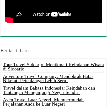
Berita Terbaru
Tour Travel Sidoarjo: Menikmati Keindahan Wisata
di Sidoarjo
Adventure Travel Company: Mendobrak Batas
Nikmati Petualangan Lebih Seru!
Travel dalam Bahasa Indonesia: Keindahan dan
Tantangan Mengunjungi Negeri Sendiri
Agen Travel Luar Negeri: Mempermudah
Perjalanan Anda ke Luar Negeri