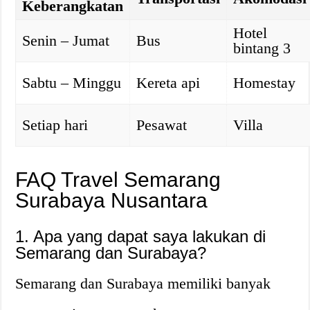
Keberangkatan
Hotel
Senin – Jumat
Bus
bintang 3
Sabtu – Minggu
Kereta api
Homestay
Setiap hari
Pesawat
Villa
FAQ Travel Semarang
Surabaya Nusantara
1. Apa yang dapat saya lakukan di
Semarang dan Surabaya?
Semarang dan Surabaya memiliki banyak