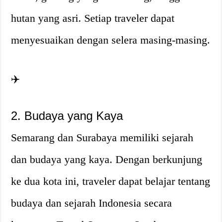
hutan yang asri. Setiap traveler dapat
menyesuaikan dengan selera masing-masing.
✈️
2. Budaya yang Kaya
Semarang dan Surabaya memiliki sejarah
dan budaya yang kaya. Dengan berkunjung
ke dua kota ini, traveler dapat belajar tentang
budaya dan sejarah Indonesia secara