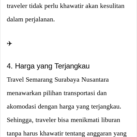
traveler tidak perlu khawatir akan kesulitan
dalam perjalanan.
✈️
4. Harga yang Terjangkau
Travel Semarang Surabaya Nusantara
menawarkan pilihan transportasi dan
akomodasi dengan harga yang terjangkau.
Sehingga, traveler bisa menikmati liburan
tanpa harus khawatir tentang anggaran yang