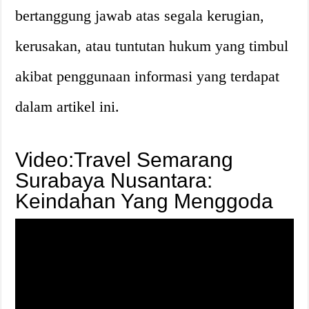
bertanggung jawab atas segala kerugian,
kerusakan, atau tuntutan hukum yang timbul
akibat penggunaan informasi yang terdapat
dalam artikel ini.
Video:Travel Semarang
Surabaya Nusantara:
Keindahan Yang Menggoda