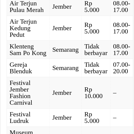
Air Terjun
Rp
08.00-
Jember
Pulau Merah
5.000
17.00
Air Terjun
Rp
08.00-
Kedung
Jember
5.000
17.00
Pedut
Klenteng
Tidak
08.00-
Semarang
Sam Po Kong
berbayar
17.00
Gereja
Tidak
07.00-
Semarang
Blenduk
berbayar
20.00
Festival
Jember
Rp
Jember
–
Fashion
10.000
Carnival
Festival
Rp
Jember
–
Ludruk
5.000
Museum