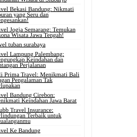
avel Bekasi Bandung: Nikmati
buran yang Seru dan
ngesankan!
avel Jogja Semarang: Temukan
sona Wisata Jawa Tengah!
vel tuban surabaya
avel Lampung Palembang:
ngungkap Keindahan dan
ntangan Perjalanan
li Prima Travel: Menikmati Bali
ngan Pengalaman Tak
rlupakan
avel Bandung Cirebon:
nikmati Keindahan Jawa Barat
ubb Travel Insurance:
rlindungan Terbaik untuk
tualanganmu
avel Ke Bandung