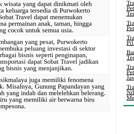
Tr
k wisata yang dapat dinikmati oleh
Pe
ta keluarga tersedia di Purwokerto
Te
 Sobat Travel dapat menemukan
Tr
na permainan anak, taman, hingga
Pe
yang cocok untuk semua usia.
Tr
mbangan yang pesat, Purwokerto
Pil
embuka peluang investasi di sektor
Ba
rbagai bisnis seperti penginapan,
Te
ransportasi dapat Sobat Travel jadikan
Tr
ng bisnis yang menjanjikan.
Pe
Ja
sikmalaya juga memiliki fenomena
ik. Misalnya, Gunung Papandayan yang
Tr
Ni
h yang indah dan melelehkan belerang.
Me
iru yang memiliki air berwarna biru
empesona.