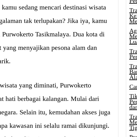
Pe
 kamu sedang mencari destinasi wisata
Tr
Ke
alaman tak terlupakan? Jika iya, kamu
Me
Ag
n Purwokerto Tasikmalaya. Dua kota di
Me
Lu
t yang menyajikan pesona alam dan
Tr
Pe
rik.
Tr
Ba
Al
wisata yang diminati, Purwokerto
Ca
Ti
hati berbagai kalangan. Mulai dari
Pe
dan
negara. Selain itu, kemudahan akses juga
Tr
Me
a kawasan ini selalu ramai dikunjungi.
Ti