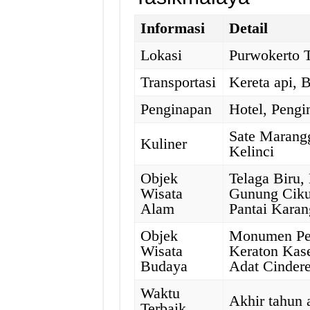
Informasi
Detail
Lokasi
Purwokerto 
Transportasi
Kereta api, 
Penginapan
Hotel, Pengi
Sate Marangg
Kuliner
Kelinci
Objek
Telaga Biru
Wisata
Gunung Ciku
Alam
Pantai Karan
Objek
Monumen Per
Wisata
Keraton Kas
Budaya
Adat Cinder
Waktu
Akhir tahun 
Terbaik