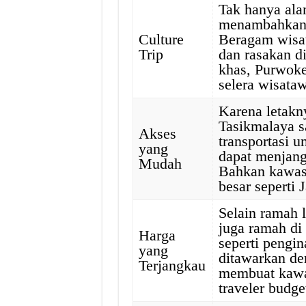
Tak hanya ala
menambahkan u
Culture
Beragam wisat
Trip
dan rasakan di
khas, Purwok
selera wisata
Karena letakn
Tasikmalaya s
Akses
transportasi 
yang
dapat menjan
Mudah
Bahkan kawasa
besar seperti
Selain ramah 
juga ramah di 
Harga
seperti pengin
yang
ditawarkan de
Terjangkau
membuat kawas
traveler budge