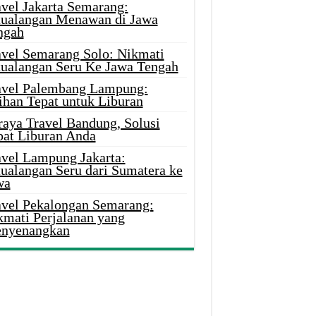
avel Jakarta Semarang:
tualangan Menawan di Jawa
ngah
avel Semarang Solo: Nikmati
tualangan Seru Ke Jawa Tengah
avel Palembang Lampung:
ihan Tepat untuk Liburan
raya Travel Bandung, Solusi
pat Liburan Anda
avel Lampung Jakarta:
tualangan Seru dari Sumatera ke
wa
avel Pekalongan Semarang:
kmati Perjalanan yang
nyenangkan