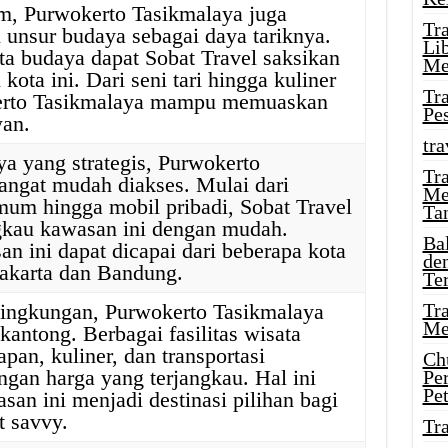
m, Purwokerto Tasikmalaya juga
Tr
nsur budaya sebagai daya tariknya.
Li
a budaya dapat Sobat Travel saksikan
Me
 kota ini. Dari seni tari hingga kuliner
Tr
erto Tasikmalaya mampu memuaskan
Pe
wan.
tra
ya yang strategis, Purwokerto
Tr
angat mudah diakses. Mulai dari
Me
umum hingga mobil pribadi, Sobat Travel
Ta
gkau kawasan ini dengan mudah.
Ba
n ini dapat dicapai dari beberapa kota
de
 Jakarta dan Bandung.
Te
lingkungan, Purwokerto Tasikmalaya
Tr
Me
kantong. Berbagai fasilitas wisata
apan, kuliner, dan transportasi
Ch
ngan harga yang terjangkau. Hal ini
Pe
Pe
an ini menjadi destinasi pilihan bagi
t savvy.
Tr