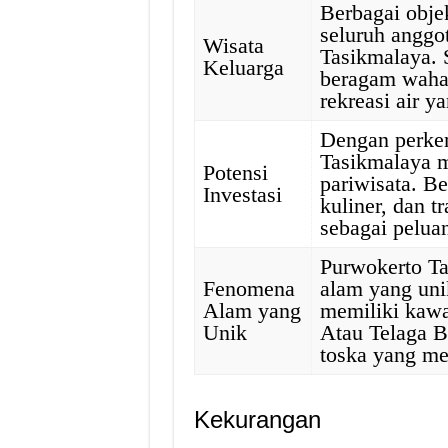
Berbagai obje
seluruh anggo
Wisata
Tasikmalaya.
Keluarga
beragam waha
rekreasi air 
Dengan perke
Tasikmalaya m
Potensi
pariwisata. Be
Investasi
kuliner, dan t
sebagai pelua
Purwokerto Ta
Fenomena
alam yang un
Alam yang
memiliki kawa
Unik
Atau Telaga B
toska yang m
Kekurangan