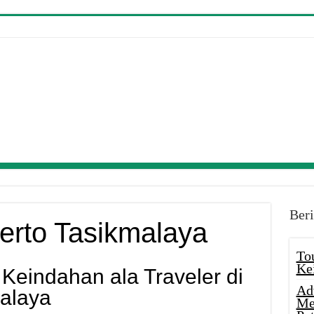
Beri
erto Tasikmalaya
To
Ke
Keindahan ala Traveler di
Ad
alaya
Me