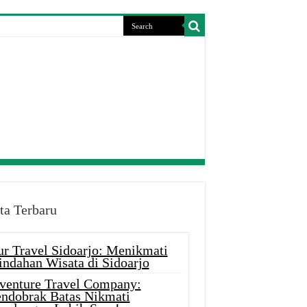
ta Terbaru
ur Travel Sidoarjo: Menikmati
indahan Wisata di Sidoarjo
venture Travel Company:
ndobrak Batas Nikmati