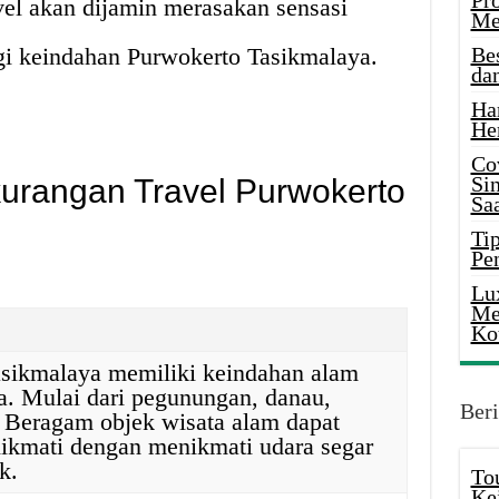
Pr
avel akan dijamin merasakan sensasi
Me
gi keindahan Purwokerto Tasikmalaya.
Be
da
Ha
He
Co
Si
urangan Travel Purwokerto
Saa
Tip
Pe
Lu
Me
Ko
sikmalaya memiliki keindahan alam
sa. Mulai dari pegunungan, danau,
Beri
. Beragam objek wisata alam dapat
nikmati dengan menikmati udara segar
k.
To
Ke