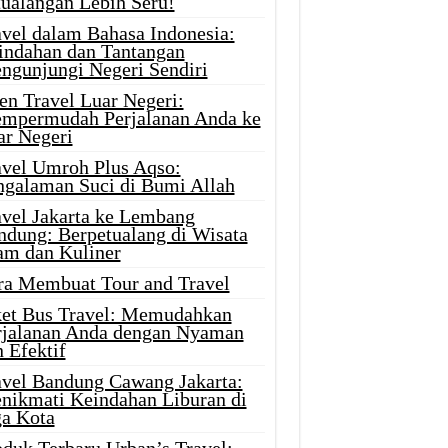
tualangan Lebih Seru!
avel dalam Bahasa Indonesia:
indahan dan Tantangan
ngunjungi Negeri Sendiri
en Travel Luar Negeri:
mpermudah Perjalanan Anda ke
ar Negeri
avel Umroh Plus Aqso:
ngalaman Suci di Bumi Allah
avel Jakarta ke Lembang
ndung: Berpetualang di Wisata
am dan Kuliner
ra Membuat Tour and Travel
ket Bus Travel: Memudahkan
rjalanan Anda dengan Nyaman
 Efektif
avel Bandung Cawang Jakarta:
nikmati Keindahan Liburan di
ga Kota