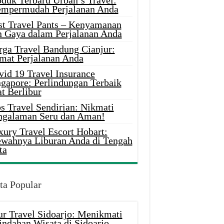
oduk Terbaru Urban’s Travel:
mpermudah Perjalanan Anda
st Travel Pants – Kenyamanan
n Gaya dalam Perjalanan Anda
rga Travel Bandung Cianjur:
mat Perjalanan Anda
vid 19 Travel Insurance
ngapore: Perlindungan Terbaik
t Berlibur
s Travel Sendirian: Nikmati
ngalaman Seru dan Aman!
xury Travel Escort Hobart:
wahnya Liburan Anda di Tengah
ta
ta Popular
ur Travel Sidoarjo: Menikmati
indahan Wisata di Sidoarjo