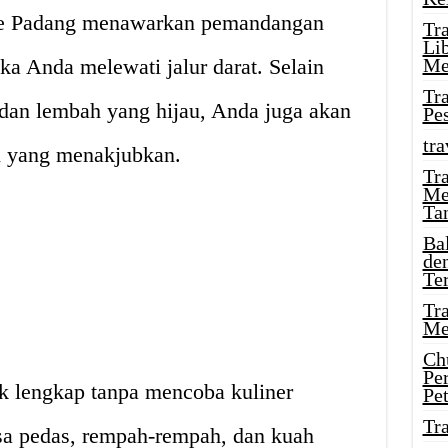
 ke Padang menawarkan pemandangan
Tr
Li
ka Anda melewati jalur darat. Selain
Me
Tr
dan lembah yang hijau, Anda juga akan
Pe
tra
i yang menakjubkan.
Tr
Me
Ta
Ba
de
Te
Tr
Me
Ch
Pe
ak lengkap tanpa mencoba kuliner
Pe
Tr
sa pedas, rempah-rempah, dan kuah