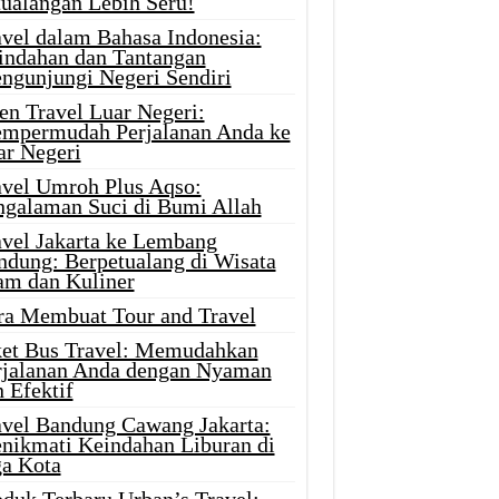
tualangan Lebih Seru!
avel dalam Bahasa Indonesia:
indahan dan Tantangan
ngunjungi Negeri Sendiri
en Travel Luar Negeri:
mpermudah Perjalanan Anda ke
ar Negeri
avel Umroh Plus Aqso:
ngalaman Suci di Bumi Allah
avel Jakarta ke Lembang
ndung: Berpetualang di Wisata
am dan Kuliner
ra Membuat Tour and Travel
ket Bus Travel: Memudahkan
rjalanan Anda dengan Nyaman
 Efektif
avel Bandung Cawang Jakarta:
nikmati Keindahan Liburan di
ga Kota