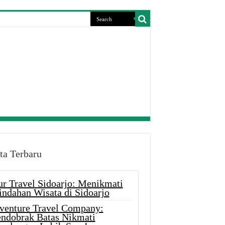
ta Terbaru
ur Travel Sidoarjo: Menikmati
indahan Wisata di Sidoarjo
venture Travel Company:
ndobrak Batas Nikmati