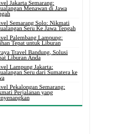
avel Jakarta Semarang:
tualangan Menawan di Jawa
ngah
avel Semarang Solo: Nikmati
tualangan Seru Ke Jawa Tengah
avel Palembang Lampung:
ihan Tepat untuk Liburan
raya Travel Bandung, Solusi
pat Liburan Anda
avel Lampung Jakarta:
tualangan Seru dari Sumatera ke
wa
avel Pekalongan Semarang:
kmati Perjalanan yang
nyenangkan