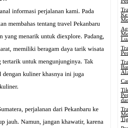
Pe
Tr
anal informasi perjalanan kami. Pada
Ke
Me
akan membahas tentang travel Pekanbaru
Ag
Me
n yang menarik untuk diexplore. Padang,
Lu
Tr
arat, memiliki beragam daya tarik wisata
Pe
tertarik untuk mengunjunginya. Tak
Tr
Ba
Al
l dengan kuliner khasnya ini juga
Ca
uliner.
Ti
Pe
dan
Sumatera, perjalanan dari Pekanbaru ke
Tr
Me
Ti
up jauh. Namun, jangan khawatir, karena