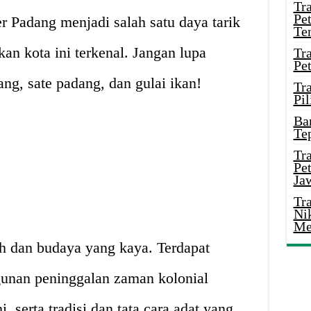
Tr
Pe
er Padang menjadi salah satu daya tarik
Te
an kota ini terkenal. Jangan lupa
Tr
Pe
ng, sate padang, dan gulai ikan!
Tr
Pil
Ba
Te
Tr
Pe
Ja
Tr
Ni
Me
h dan budaya yang kaya. Terdapat
nan peninggalan zaman kolonial
, serta tradisi dan tata cara adat yang