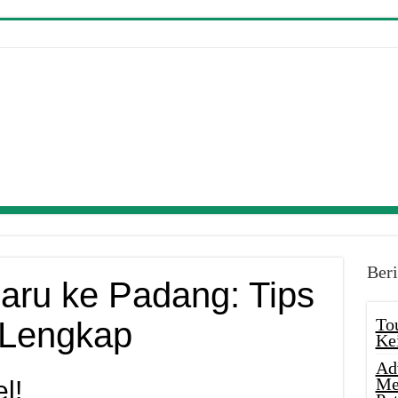
Beri
aru ke Padang: Tips
To
 Lengkap
Ke
Ad
Me
l!