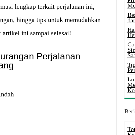
Pr
Me
asi lengkap terkait perjalanan ini,
Be
rangan, hingga tips untuk memudahkan
da
Ha
artikel ini sampai selesai!
He
Co
Si
urangan Perjalanan
Saa
ang
Tip
Pe
Lu
Me
Ko
indah
Beri
To
Ke