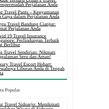
oduk Terbaru Urban’s Travel:
mpermudah Perjalanan Anda
st Travel Pants – Kenyamanan
n Gaya dalam Perjalanan Anda
rga Travel Bandung Cianjur:
mat Perjalanan Anda
vid 19 Travel Insurance
ngapore: Perlindungan Terbaik
t Berlibur
s Travel Sendirian: Nikmati
ngalaman Seru dan Aman!
xury Travel Escort Hobart:
wahnya Liburan Anda di Tengah
ta
ta Popular
ur Travel Sidoarjo: Menikmati
indahan Wisata di Sidoarjo