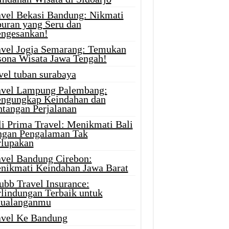
avel Bekasi Bandung: Nikmati
buran yang Seru dan
ngesankan!
avel Jogja Semarang: Temukan
sona Wisata Jawa Tengah!
vel tuban surabaya
avel Lampung Palembang:
ngungkap Keindahan dan
ntangan Perjalanan
li Prima Travel: Menikmati Bali
ngan Pengalaman Tak
rlupakan
avel Bandung Cirebon:
nikmati Keindahan Jawa Barat
ubb Travel Insurance:
rlindungan Terbaik untuk
tualanganmu
avel Ke Bandung