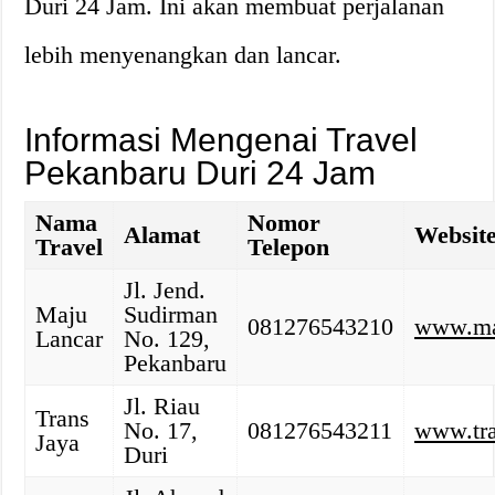
Duri 24 Jam. Ini akan membuat perjalanan
lebih menyenangkan dan lancar.
Informasi Mengenai Travel
Pekanbaru Duri 24 Jam
Nama
Nomor
Alamat
Websit
Travel
Telepon
Jl. Jend.
Maju
Sudirman
081276543210
www.ma
Lancar
No. 129,
Pekanbaru
Jl. Riau
Trans
No. 17,
081276543211
www.tra
Jaya
Duri