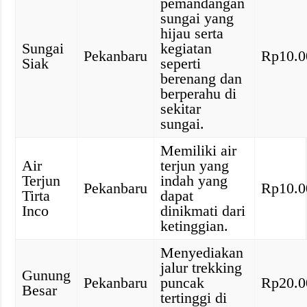
pemandangan
sungai yang
hijau serta
Sungai
kegiatan
Pekanbaru
Rp10.0
Siak
seperti
berenang dan
berperahu di
sekitar
sungai.
Memiliki air
Air
terjun yang
Terjun
indah yang
Pekanbaru
Rp10.0
Tirta
dapat
Inco
dinikmati dari
ketinggian.
Menyediakan
jalur trekking
Gunung
Pekanbaru
puncak
Rp20.0
Besar
tertinggi di