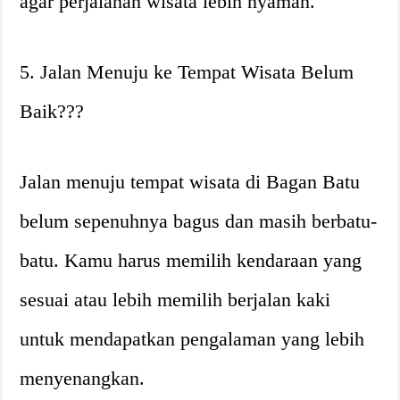
agar perjalanan wisata lebih nyaman.
5. Jalan Menuju ke Tempat Wisata Belum
Baik?️??
Jalan menuju tempat wisata di Bagan Batu
belum sepenuhnya bagus dan masih berbatu-
batu. Kamu harus memilih kendaraan yang
sesuai atau lebih memilih berjalan kaki
untuk mendapatkan pengalaman yang lebih
menyenangkan.