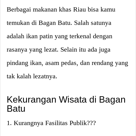
Berbagai makanan khas Riau bisa kamu
temukan di Bagan Batu. Salah satunya
adalah ikan patin yang terkenal dengan
rasanya yang lezat. Selain itu ada juga
pindang ikan, asam pedas, dan rendang yang
tak kalah lezatnya.
Kekurangan Wisata di Bagan
Batu
1. Kurangnya Fasilitas Publik???