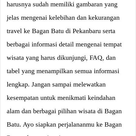
harusnya sudah memiliki gambaran yang
jelas mengenai kelebihan dan kekurangan
travel ke Bagan Batu di Pekanbaru serta
berbagai informasi detail mengenai tempat
wisata yang harus dikunjungi, FAQ, dan
tabel yang menampilkan semua informasi
lengkap. Jangan sampai melewatkan
kesempatan untuk menikmati keindahan
alam dan berbagai pilihan wisata di Bagan
Batu. Ayo siapkan perjalananmu ke Bagan