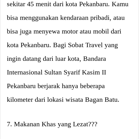
sekitar 45 menit dari kota Pekanbaru. Kamu
bisa menggunakan kendaraan pribadi, atau
bisa juga menyewa motor atau mobil dari
kota Pekanbaru. Bagi Sobat Travel yang
ingin datang dari luar kota, Bandara
Internasional Sultan Syarif Kasim II
Pekanbaru berjarak hanya beberapa
kilometer dari lokasi wisata Bagan Batu.
7. Makanan Khas yang Lezat???