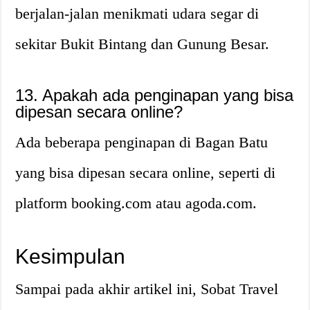
berjalan-jalan menikmati udara segar di
sekitar Bukit Bintang dan Gunung Besar.
13. Apakah ada penginapan yang bisa
dipesan secara online?
Ada beberapa penginapan di Bagan Batu
yang bisa dipesan secara online, seperti di
platform booking.com atau agoda.com.
Kesimpulan
Sampai pada akhir artikel ini, Sobat Travel