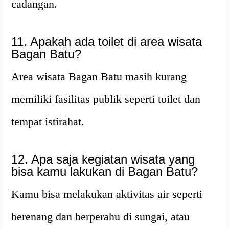
cadangan.
11. Apakah ada toilet di area wisata
Bagan Batu?
Area wisata Bagan Batu masih kurang
memiliki fasilitas publik seperti toilet dan
tempat istirahat.
12. Apa saja kegiatan wisata yang
bisa kamu lakukan di Bagan Batu?
Kamu bisa melakukan aktivitas air seperti
berenang dan berperahu di sungai, atau