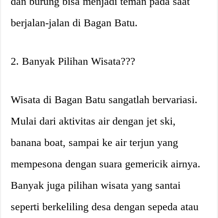
dan burung bisa menjadi teman pada saat
berjalan-jalan di Bagan Batu.
2. Banyak Pilihan Wisata?️??
Wisata di Bagan Batu sangatlah bervariasi.
Mulai dari aktivitas air dengan jet ski,
banana boat, sampai ke air terjun yang
mempesona dengan suara gemericik airnya.
Banyak juga pilihan wisata yang santai
seperti berkeliling desa dengan sepeda atau