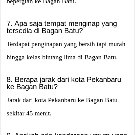
bepergian ke Bagan Batu.
7. Apa saja tempat menginap yang
tersedia di Bagan Batu?
Terdapat penginapan yang bersih tapi murah
hingga kelas bintang lima di Bagan Batu.
8. Berapa jarak dari kota Pekanbaru
ke Bagan Batu?
Jarak dari kota Pekanbaru ke Bagan Batu
sekitar 45 menit.