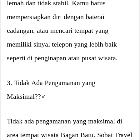
lemah dan tidak stabil. Kamu harus
mempersiapkan diri dengan baterai
cadangan, atau mencari tempat yang
memiliki sinyal telepon yang lebih baik
seperti di penginapan atau pusat wisata.
3. Tidak Ada Pengamanan yang
Maksimal??‍♂️
Tidak ada pengamanan yang maksimal di
area tempat wisata Bagan Batu. Sobat Travel