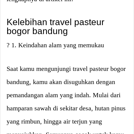
Kelebihan travel pasteur
bogor bandung
? 1. Keindahan alam yang memukau
Saat kamu mengunjungi travel pasteur bogor
bandung, kamu akan disuguhkan dengan
pemandangan alam yang indah. Mulai dari
hamparan sawah di sekitar desa, hutan pinus
yang rimbun, hingga air terjun yang