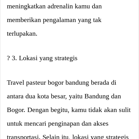
meningkatkan adrenalin kamu dan
memberikan pengalaman yang tak
terlupakan.
? 3. Lokasi yang strategis
Travel pasteur bogor bandung berada di
antara dua kota besar, yaitu Bandung dan
Bogor. Dengan begitu, kamu tidak akan sulit
untuk mencari penginapan dan akses
transportasi. Selain itu, lokasi yang strategis