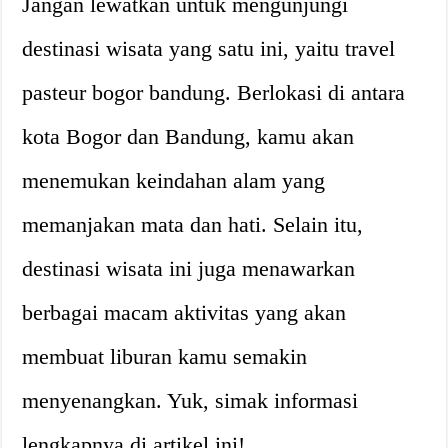
Jangan lewatkan untuk mengunjungi
destinasi wisata yang satu ini, yaitu travel
pasteur bogor bandung. Berlokasi di antara
kota Bogor dan Bandung, kamu akan
menemukan keindahan alam yang
memanjakan mata dan hati. Selain itu,
destinasi wisata ini juga menawarkan
berbagai macam aktivitas yang akan
membuat liburan kamu semakin
menyenangkan. Yuk, simak informasi
lengkapnya di artikel ini!