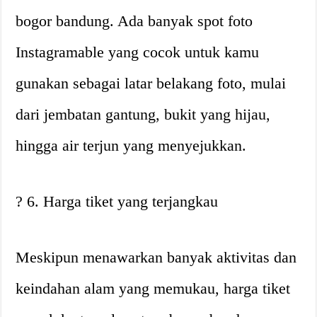
bogor bandung. Ada banyak spot foto
Instagramable yang cocok untuk kamu
gunakan sebagai latar belakang foto, mulai
dari jembatan gantung, bukit yang hijau,
hingga air terjun yang menyejukkan.
? 6. Harga tiket yang terjangkau
Meskipun menawarkan banyak aktivitas dan
keindahan alam yang memukau, harga tiket