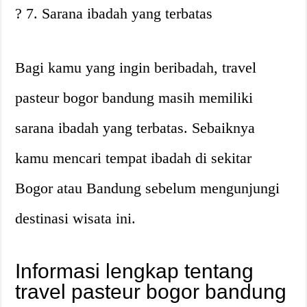
? 7. Sarana ibadah yang terbatas
Bagi kamu yang ingin beribadah, travel
pasteur bogor bandung masih memiliki
sarana ibadah yang terbatas. Sebaiknya
kamu mencari tempat ibadah di sekitar
Bogor atau Bandung sebelum mengunjungi
destinasi wisata ini.
Informasi lengkap tentang
travel pasteur bogor bandung