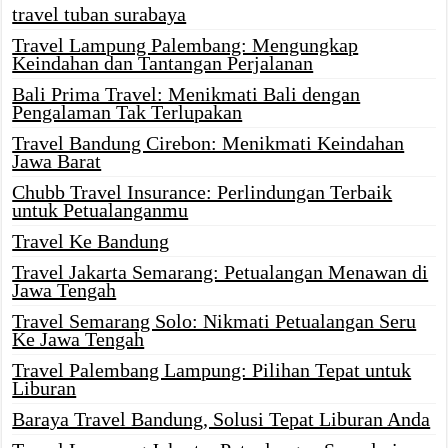
travel tuban surabaya
Travel Lampung Palembang: Mengungkap
Keindahan dan Tantangan Perjalanan
Bali Prima Travel: Menikmati Bali dengan
Pengalaman Tak Terlupakan
Travel Bandung Cirebon: Menikmati Keindahan
Jawa Barat
Chubb Travel Insurance: Perlindungan Terbaik
untuk Petualanganmu
Travel Ke Bandung
Travel Jakarta Semarang: Petualangan Menawan di
Jawa Tengah
Travel Semarang Solo: Nikmati Petualangan Seru
Ke Jawa Tengah
Travel Palembang Lampung: Pilihan Tepat untuk
Liburan
Baraya Travel Bandung, Solusi Tepat Liburan Anda