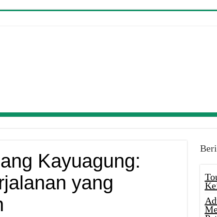
Beri
bang Kayuagung:
To
jalanan yang
Ke
n
Ad
Me