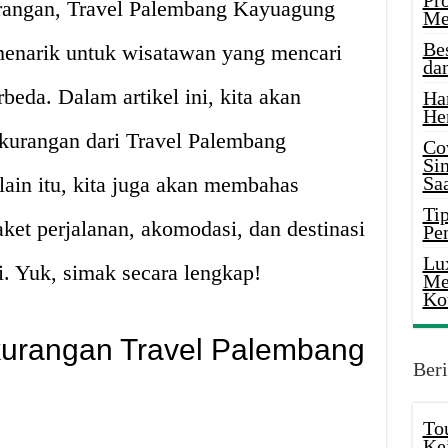
Pr
urangan, Travel Palembang Kayuagung
Me
Be
 menarik untuk wisatawan yang mencari
da
beda. Dalam artikel ini, kita akan
Ha
He
kurangan dari Travel Palembang
Co
Si
lain itu, kita juga akan membahas
Saa
Tip
aket perjalanan, akomodasi, dan destinasi
Pe
Lu
i. Yuk, simak secara lengkap!
Me
Ko
kurangan Travel Palembang
Beri
To
Ke