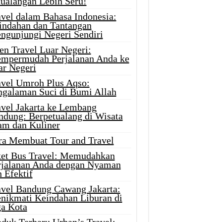
tualangan Lebih Seru!
avel dalam Bahasa Indonesia:
indahan dan Tantangan
ngunjungi Negeri Sendiri
en Travel Luar Negeri:
mpermudah Perjalanan Anda ke
ar Negeri
avel Umroh Plus Aqso:
ngalaman Suci di Bumi Allah
avel Jakarta ke Lembang
ndung: Berpetualang di Wisata
am dan Kuliner
ra Membuat Tour and Travel
ket Bus Travel: Memudahkan
rjalanan Anda dengan Nyaman
 Efektif
avel Bandung Cawang Jakarta:
nikmati Keindahan Liburan di
ga Kota