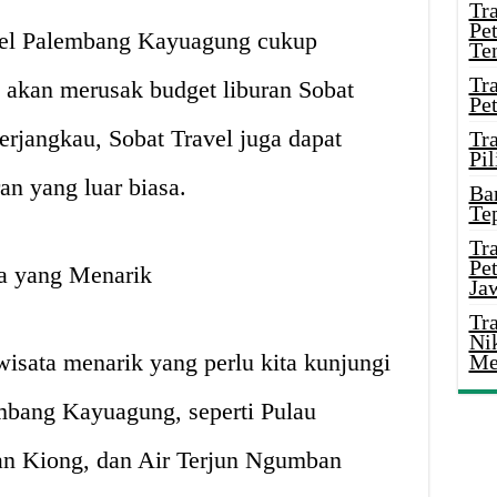
Tr
Pe
avel Palembang Kayuagung cukup
Te
Tr
k akan merusak budget liburan Sobat
Pe
erjangkau, Sobat Travel juga dapat
Tr
Pil
n yang luar biasa.
Ba
Te
Tr
Pe
a yang Menarik
Ja
Tr
Ni
wisata menarik yang perlu kita kunjungi
Me
mbang Kayuagung, seperti Pulau
n Kiong, dan Air Terjun Ngumban