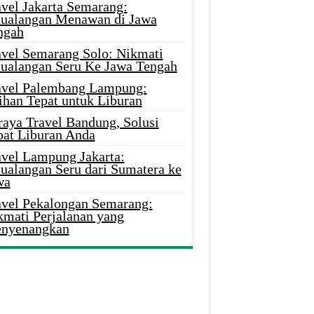
avel Jakarta Semarang:
tualangan Menawan di Jawa
ngah
avel Semarang Solo: Nikmati
tualangan Seru Ke Jawa Tengah
avel Palembang Lampung:
ihan Tepat untuk Liburan
raya Travel Bandung, Solusi
pat Liburan Anda
avel Lampung Jakarta:
tualangan Seru dari Sumatera ke
wa
avel Pekalongan Semarang:
kmati Perjalanan yang
nyenangkan