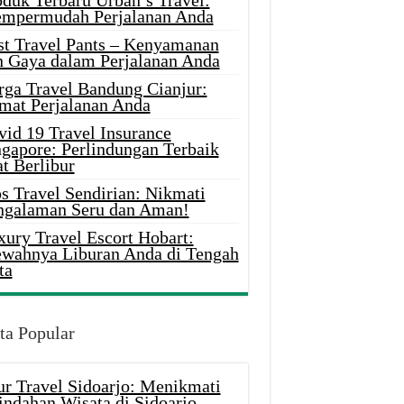
oduk Terbaru Urban’s Travel:
mpermudah Perjalanan Anda
st Travel Pants – Kenyamanan
n Gaya dalam Perjalanan Anda
rga Travel Bandung Cianjur:
mat Perjalanan Anda
vid 19 Travel Insurance
ngapore: Perlindungan Terbaik
t Berlibur
s Travel Sendirian: Nikmati
ngalaman Seru dan Aman!
xury Travel Escort Hobart:
wahnya Liburan Anda di Tengah
ta
ta Popular
ur Travel Sidoarjo: Menikmati
indahan Wisata di Sidoarjo