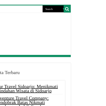
ta Terbaru
ur Travel Sidoarjo: Menikmati
indahan Wisata di Sidoarjo
venture Travel Company:
ndobrak Batas Nikmati