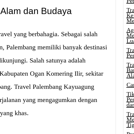
Pe
 Alam dan Budaya
Tr
Ke
Me
Ag
avel yang berbahagia. Sebagai salah
Me
Lu
an, Palembang memiliki banyak destinasi
Tr
Pe
ikunjungi. Salah satunya adalah
Tr
Ba
Kabupaten Ogan Komering Ilir, sekitar
Al
Ca
mbang. Travel Palembang Kayuagung
Ti
rjalanan yang mengagumkan dengan
Pe
dan
yang khas.
Tr
Me
Ti