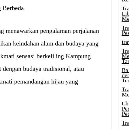
g Berbeda
Tr
Li
Me
Tr
g menawarkan pengalaman perjalanan
Pe
tra
ikan keindahan alam dan budaya yang
Tr
kmati sensasi berkeliling Kampung
Me
Ta
dengan budaya tradisional, atau
Ba
de
Te
kmati pemandangan hijau yang
Tr
Me
Ch
Pe
Pe
Tr