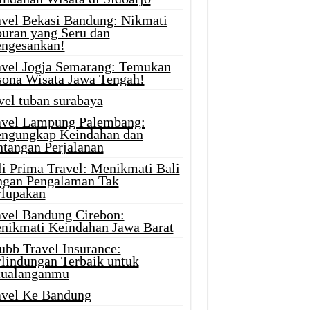
avel Bekasi Bandung: Nikmati
buran yang Seru dan
ngesankan!
avel Jogja Semarang: Temukan
sona Wisata Jawa Tengah!
vel tuban surabaya
avel Lampung Palembang:
ngungkap Keindahan dan
ntangan Perjalanan
li Prima Travel: Menikmati Bali
ngan Pengalaman Tak
rlupakan
avel Bandung Cirebon:
nikmati Keindahan Jawa Barat
ubb Travel Insurance:
rlindungan Terbaik untuk
tualanganmu
avel Ke Bandung