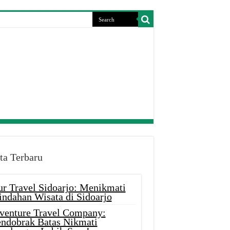
ta Terbaru
ur Travel Sidoarjo: Menikmati
indahan Wisata di Sidoarjo
venture Travel Company:
ndobrak Batas Nikmati