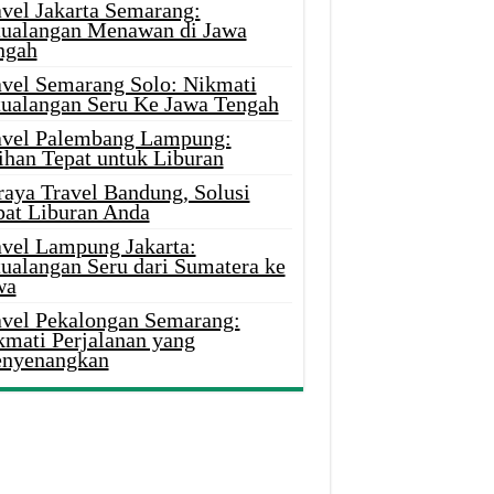
avel Jakarta Semarang:
tualangan Menawan di Jawa
ngah
avel Semarang Solo: Nikmati
tualangan Seru Ke Jawa Tengah
avel Palembang Lampung:
ihan Tepat untuk Liburan
raya Travel Bandung, Solusi
pat Liburan Anda
avel Lampung Jakarta:
tualangan Seru dari Sumatera ke
wa
avel Pekalongan Semarang:
kmati Perjalanan yang
nyenangkan