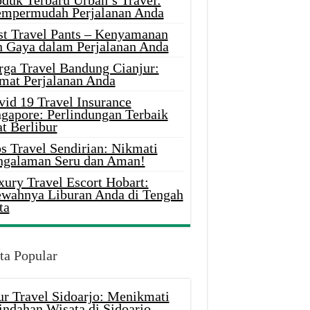
oduk Terbaru Urban’s Travel:
mpermudah Perjalanan Anda
st Travel Pants – Kenyamanan
n Gaya dalam Perjalanan Anda
rga Travel Bandung Cianjur:
mat Perjalanan Anda
vid 19 Travel Insurance
ngapore: Perlindungan Terbaik
t Berlibur
s Travel Sendirian: Nikmati
ngalaman Seru dan Aman!
xury Travel Escort Hobart:
wahnya Liburan Anda di Tengah
ta
ta Popular
ur Travel Sidoarjo: Menikmati
indahan Wisata di Sidoarjo