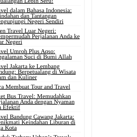
tualangan Lebih Seru!
avel dalam Bahasa Indonesia:
indahan dan Tantangan
ngunjungi Negeri Sendiri
en Travel Luar Negeri:
mpermudah Perjalanan Anda ke
ar Negeri
avel Umroh Plus Aqso:
ngalaman Suci di Bumi Allah
avel Jakarta ke Lembang
ndung: Berpetualang di Wisata
am dan Kuliner
ra Membuat Tour and Travel
ket Bus Travel: Memudahkan
rjalanan Anda dengan Nyaman
 Efektif
avel Bandung Cawang Jakarta:
nikmati Keindahan Liburan di
ga Kota