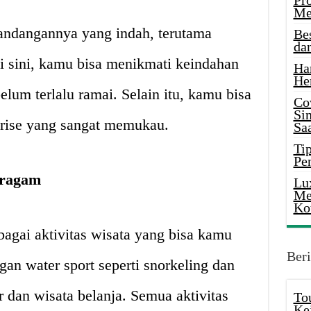
Pr
Me
andangannya yang indah, terutama
Be
da
 sini, kamu bisa menikmati keindahan
Ha
He
elum terlalu ramai. Selain itu, kamu bisa
Co
Si
rise yang sangat memukau.
Saa
Tip
Pe
eragam
Lu
Me
Ko
bagai aktivitas wisata yang bisa kamu
Beri
gan water sport seperti snorkeling dan
r dan wisata belanja. Semua aktivitas
To
Ke