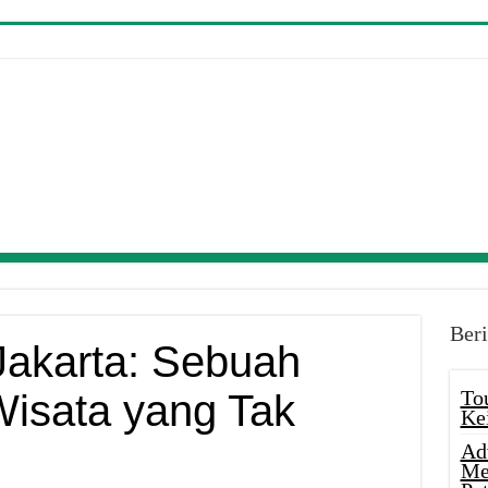
Beri
Jakarta: Sebuah
To
isata yang Tak
Ke
Ad
Me