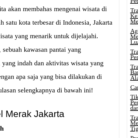
Pe
 kita akan membahas mengenai wisata di
Tr
Ke
Me
h satu kota terbesar di Indonesia, Jakarta
Ag
isata yang menarik untuk dijelajahi.
Me
Lu
, sebuah kawasan pantai yang
Tr
Pe
ang indah dan aktivitas wisata yang
Tr
Ba
ngan apa saja yang bisa dilakukan di
Al
Ca
lasan selengkapnya di bawah ini!
Ti
Pe
dan
l Merak Jakarta
Tr
Me
ah
Ti