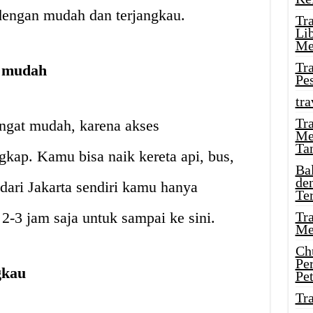
 dengan mudah dan terjangkau.
Tr
Li
Me
Tr
g mudah
Pe
tra
Tr
ngat mudah, karena akses
Me
Ta
ngkap. Kamu bisa naik kereta api, bus,
Ba
de
 dari Jakarta sendiri kamu hanya
Te
-3 jam saja untuk sampai ke sini.
Tr
Me
Ch
Pe
gkau
Pe
Tr