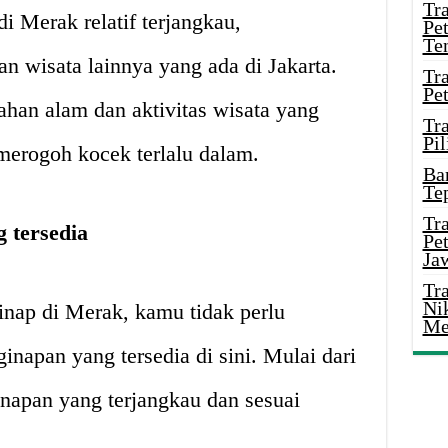
Tr
di Merak relatif terjangkau,
Pe
Te
 wisata lainnya yang ada di Jakarta.
Tr
Pe
han alam dan aktivitas wisata yang
Tr
Pil
erogoh kocek terlalu dalam.
Ba
Te
Tr
 tersedia
Pe
Ja
Tr
Ni
nap di Merak, kamu tidak perlu
Me
inapan yang tersedia di sini. Mulai dari
inapan yang terjangkau dan sesuai