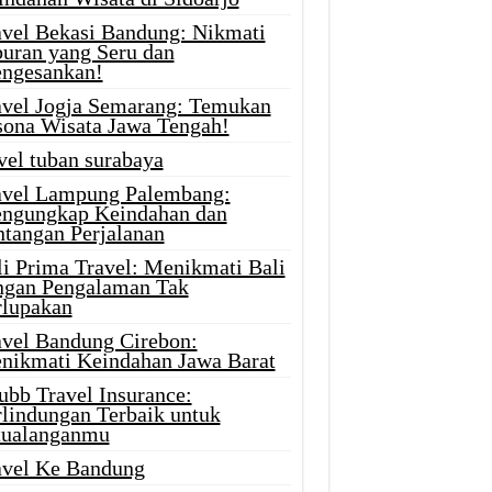
avel Bekasi Bandung: Nikmati
buran yang Seru dan
ngesankan!
avel Jogja Semarang: Temukan
sona Wisata Jawa Tengah!
vel tuban surabaya
avel Lampung Palembang:
ngungkap Keindahan dan
ntangan Perjalanan
li Prima Travel: Menikmati Bali
ngan Pengalaman Tak
rlupakan
avel Bandung Cirebon:
nikmati Keindahan Jawa Barat
ubb Travel Insurance:
rlindungan Terbaik untuk
tualanganmu
avel Ke Bandung