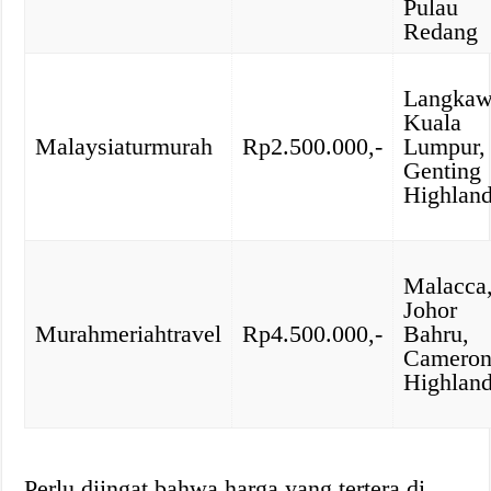
Pulau
Redang
Langkaw
Kuala
Malaysiaturmurah
Rp2.500.000,-
Lumpur,
Genting
Highlan
Malacca
Johor
Murahmeriahtravel
Rp4.500.000,-
Bahru,
Camero
Highlan
Perlu diingat bahwa harga yang tertera di