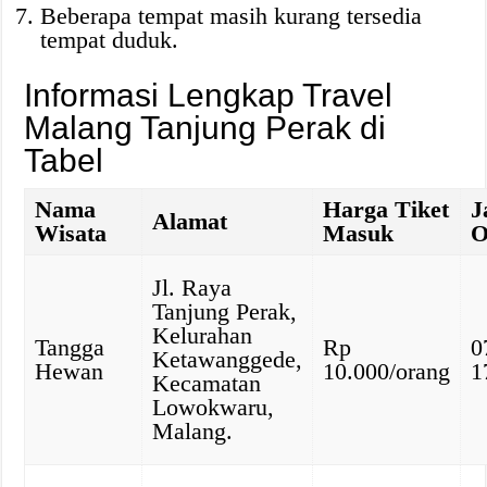
Beberapa tempat masih kurang tersedia
tempat duduk.
Informasi Lengkap Travel
Malang Tanjung Perak di
Tabel
Nama
Harga Tiket
J
Alamat
Wisata
Masuk
O
Jl. Raya
Tanjung Perak,
Kelurahan
Tangga
Rp
0
Ketawanggede,
Hewan
10.000/orang
1
Kecamatan
Lowokwaru,
Malang.