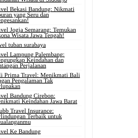
avel Bekasi Bandung: Nikmati
buran yang Seru dan
ngesankan!
avel Jogja Semarang: Temukan
sona Wisata Jawa Tengah!
vel tuban surabaya
avel Lampung Palembang:
ngungkap Keindahan dan
ntangan Perjalanan
li Prima Travel: Menikmati Bali
ngan Pengalaman Tak
rlupakan
avel Bandung Cirebon:
nikmati Keindahan Jawa Barat
ubb Travel Insurance:
rlindungan Terbaik untuk
tualanganmu
avel Ke Bandung