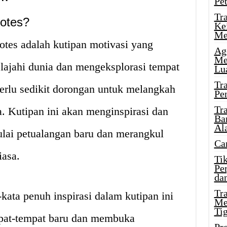
Pe
Tr
otes?
Ke
Me
uotes adalah kutipan motivasi yang
Ag
Me
lajahi dunia dan mengeksplorasi tempat
Lu
Tr
erlu sedikit dorongan untuk melangkah
Pe
Tr
a. Kutipan ini akan menginspirasi dan
Ba
Al
lai petualangan baru dan merangkul
Ca
iasa.
Ti
Pe
dan
Tr
kata penuh inspirasi dalam kutipan ini
Me
Ti
pat-tempat baru dan membuka