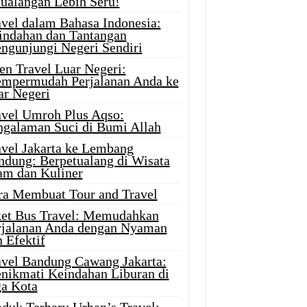
tualangan Lebih Seru!
avel dalam Bahasa Indonesia:
indahan dan Tantangan
ngunjungi Negeri Sendiri
en Travel Luar Negeri:
mpermudah Perjalanan Anda ke
ar Negeri
avel Umroh Plus Aqso:
ngalaman Suci di Bumi Allah
avel Jakarta ke Lembang
ndung: Berpetualang di Wisata
am dan Kuliner
ra Membuat Tour and Travel
ket Bus Travel: Memudahkan
rjalanan Anda dengan Nyaman
 Efektif
avel Bandung Cawang Jakarta:
nikmati Keindahan Liburan di
ga Kota