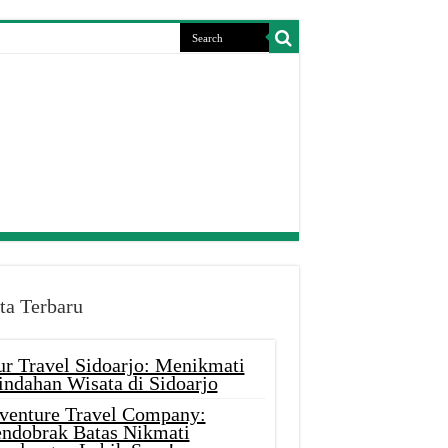
ta Terbaru
ur Travel Sidoarjo: Menikmati
indahan Wisata di Sidoarjo
venture Travel Company:
ndobrak Batas Nikmati