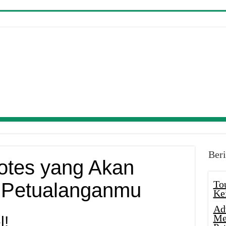
Beri
uotes yang Akan
To
i Petualanganmu
Ke
Ad
Me
l!