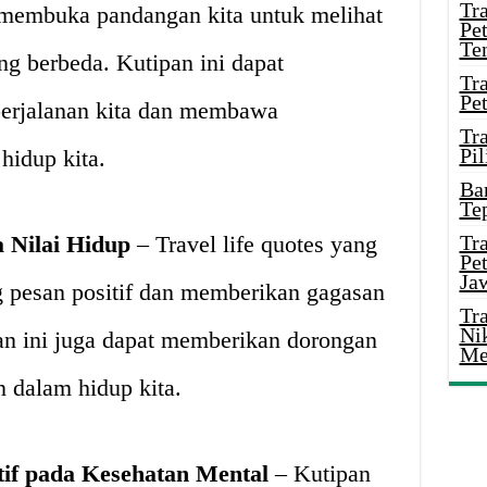
Tr
 membuka pandangan kita untuk melihat
Pe
Te
ng berbeda. Kutipan ini dapat
Tr
Pe
erjalanan kita dan membawa
Tr
Pil
hidup kita.
Ba
Te
 Nilai Hidup
– Travel life quotes yang
Tr
Pe
Ja
g pesan positif dan memberikan gagasan
Tr
Ni
an ini juga dapat memberikan dorongan
Me
n dalam hidup kita.
tif pada Kesehatan Mental
– Kutipan