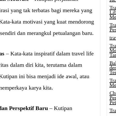
Tr
asi yang tak terbatas bagi mereka yang
Li
Me
Kata-kata motivasi yang kuat mendorong
Tr
Pe
 sendiri dan merangkul petualangan baru.
tra
Tr
Me
as
– Kata-kata inspiratif dalam travel life
Ta
Ba
tas dalam diri kita, terutama dalam
de
Te
 Kutipan ini bisa menjadi ide awal, atau
Tr
Me
emperkaya karya kita.
Ch
Pe
Pe
an Perspektif Baru
– Kutipan
Tr