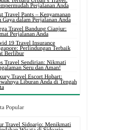
oduk Terbaru Urban’s Travel:
mpermudah Perjalanan Anda
st Travel Pants – Kenyamanan
n Gaya dalam Perjalanan Anda
rga Travel Bandung Cianjur:
mat Perjalanan Anda
vid 19 Travel Insurance
ngapore: Perlindungan Terbaik
t Berlibur
s Travel Sendirian: Nikmati
ngalaman Seru dan Aman!
xury Travel Escort Hobart:
wahnya Liburan Anda di Tengah
ta
ta Popular
ur Travel Sidoarjo: Menikmati
indahan Wisata di Sidoarjo