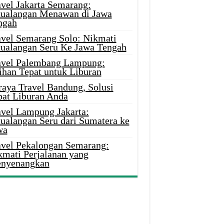
avel Jakarta Semarang:
tualangan Menawan di Jawa
ngah
avel Semarang Solo: Nikmati
tualangan Seru Ke Jawa Tengah
avel Palembang Lampung:
ihan Tepat untuk Liburan
raya Travel Bandung, Solusi
pat Liburan Anda
avel Lampung Jakarta:
tualangan Seru dari Sumatera ke
wa
avel Pekalongan Semarang:
kmati Perjalanan yang
nyenangkan