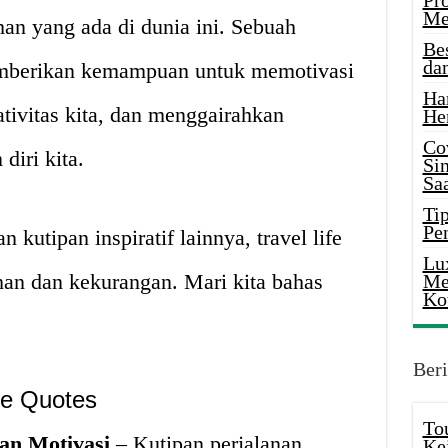
Pr
Me
an yang ada di dunia ini. Sebuah
Be
da
emberikan kemampuan untuk memotivasi
Ha
ativitas kita, dan menggairahkan
He
Co
diri kita.
Si
Saa
Tip
Pe
kutipan inspiratif lainnya, travel life
Lu
han dan kekurangan. Mari kita bahas
Me
Ko
.
Beri
ife Quotes
To
an Motivasi
– Kutipan perjalanan
Ke