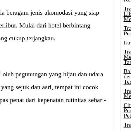
Tr
a beragam jenis akomodasi yang siap
Li
Me
ibur. Mulai dari hotel berbintang
Tr
Pe
ang cukup terjangkau.
tra
Tr
Me
Ta
Ba
 oleh pegunungan yang hijau dan udara
de
Te
yang sejuk dan asri, tempat ini cocok
Tr
Me
s penat dari kepenatan rutinitas sehari-
Ch
Pe
Pe
Tr