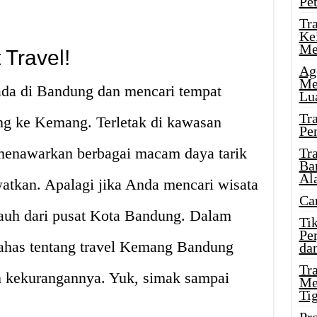
Pe
Tr
Ke
Me
Travel!
Ag
Me
da di Bandung dan mencari tempat
Lu
Tr
ang ke Kemang. Terletak di kawasan
Pe
enawarkan berbagai macam daya tarik
Tr
Ba
Al
atkan. Apalagi jika Anda mencari wisata
Ca
 jauh dari pusat Kota Bandung. Dalam
Ti
Pe
bahas tentang travel Kemang Bandung
dan
Tr
n kekurangannya. Yuk, simak sampai
Me
Ti