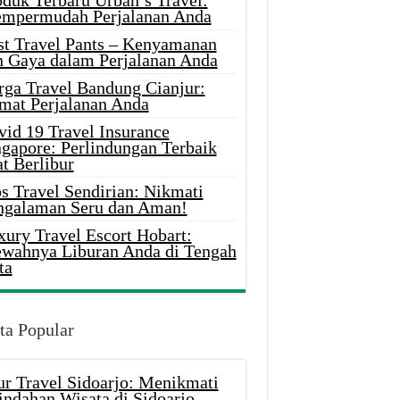
oduk Terbaru Urban’s Travel:
mpermudah Perjalanan Anda
st Travel Pants – Kenyamanan
n Gaya dalam Perjalanan Anda
rga Travel Bandung Cianjur:
mat Perjalanan Anda
vid 19 Travel Insurance
ngapore: Perlindungan Terbaik
t Berlibur
s Travel Sendirian: Nikmati
ngalaman Seru dan Aman!
xury Travel Escort Hobart:
wahnya Liburan Anda di Tengah
ta
ta Popular
ur Travel Sidoarjo: Menikmati
indahan Wisata di Sidoarjo