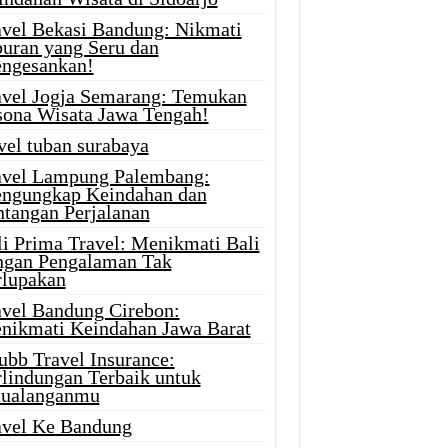
avel Bekasi Bandung: Nikmati
buran yang Seru dan
ngesankan!
avel Jogja Semarang: Temukan
sona Wisata Jawa Tengah!
vel tuban surabaya
avel Lampung Palembang:
ngungkap Keindahan dan
ntangan Perjalanan
li Prima Travel: Menikmati Bali
ngan Pengalaman Tak
rlupakan
avel Bandung Cirebon:
nikmati Keindahan Jawa Barat
ubb Travel Insurance:
rlindungan Terbaik untuk
tualanganmu
avel Ke Bandung