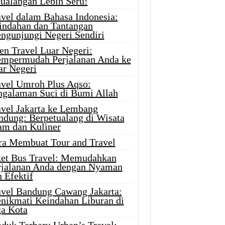
tualangan Lebih Seru!
avel dalam Bahasa Indonesia:
indahan dan Tantangan
ngunjungi Negeri Sendiri
en Travel Luar Negeri:
mpermudah Perjalanan Anda ke
ar Negeri
avel Umroh Plus Aqso:
ngalaman Suci di Bumi Allah
avel Jakarta ke Lembang
ndung: Berpetualang di Wisata
am dan Kuliner
ra Membuat Tour and Travel
ket Bus Travel: Memudahkan
rjalanan Anda dengan Nyaman
 Efektif
avel Bandung Cawang Jakarta:
nikmati Keindahan Liburan di
ga Kota