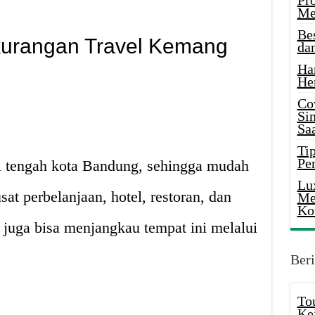
Pr
Me
Be
kurangan Travel Kemang
da
Ha
He
Co
Si
Saa
Tip
Pe
i tengah kota Bandung, sehingga mudah
Lu
at perbelanjaan, hotel, restoran, dan
Me
Ko
 juga bisa menjangkau tempat ini melalui
Beri
To
Ke