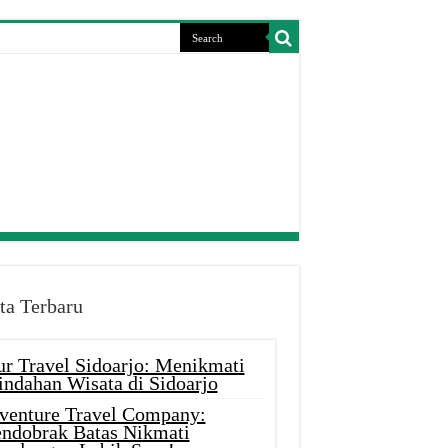
ta Terbaru
ur Travel Sidoarjo: Menikmati
indahan Wisata di Sidoarjo
venture Travel Company:
ndobrak Batas Nikmati