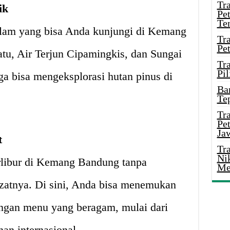
Tr
ik
Pe
Te
alam yang bisa Anda kunjungi di Kemang
Tr
Pe
tu, Air Terjun Cipamingkis, dan Sungai
Tr
Pil
ga bisa mengeksplorasi hutan pinus di
Ba
Te
Tr
Pe
Ja
t
Tr
Ni
erlibur di Kemang Bandung tanpa
Me
ezatnya. Di sini, Anda bisa menemukan
engan menu yang beragam, mulai dari
an internasional.