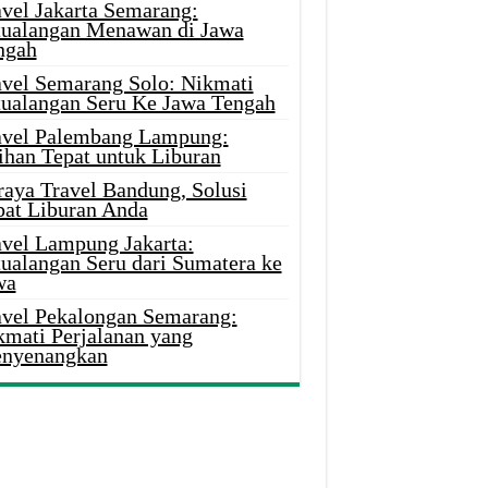
avel Jakarta Semarang:
tualangan Menawan di Jawa
ngah
avel Semarang Solo: Nikmati
tualangan Seru Ke Jawa Tengah
avel Palembang Lampung:
ihan Tepat untuk Liburan
raya Travel Bandung, Solusi
pat Liburan Anda
avel Lampung Jakarta:
tualangan Seru dari Sumatera ke
wa
avel Pekalongan Semarang:
kmati Perjalanan yang
nyenangkan