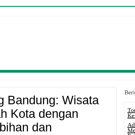
Beri
g Bandung: Wisata
To
ah Kota dengan
Ke
bihan dan
Ad
Me