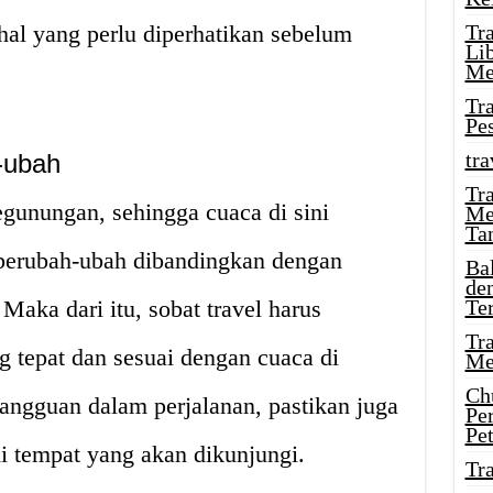
 hal yang perlu diperhatikan sebelum
Tr
Li
Me
Tr
Pe
tra
-ubah
Tr
egunungan, sehingga cuaca di sini
Me
Ta
 berubah-ubah dibandingkan dengan
Ba
de
 Maka dari itu, sobat travel harus
Te
Tr
 tepat dan sesuai dengan cuaca di
Me
Ch
angguan dalam perjalanan, pastikan juga
Pe
Pe
i tempat yang akan dikunjungi.
Tr