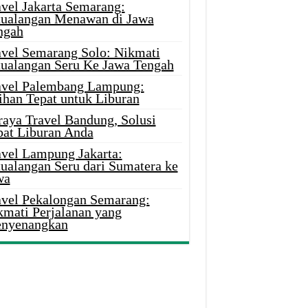
avel Jakarta Semarang:
tualangan Menawan di Jawa
ngah
avel Semarang Solo: Nikmati
tualangan Seru Ke Jawa Tengah
avel Palembang Lampung:
ihan Tepat untuk Liburan
raya Travel Bandung, Solusi
pat Liburan Anda
avel Lampung Jakarta:
tualangan Seru dari Sumatera ke
wa
avel Pekalongan Semarang:
kmati Perjalanan yang
nyenangkan