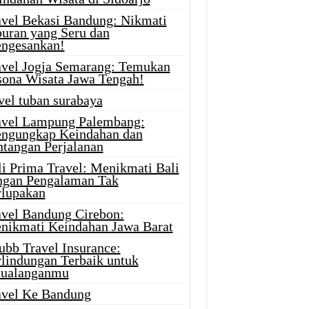
avel Bekasi Bandung: Nikmati
buran yang Seru dan
ngesankan!
avel Jogja Semarang: Temukan
sona Wisata Jawa Tengah!
vel tuban surabaya
avel Lampung Palembang:
ngungkap Keindahan dan
ntangan Perjalanan
li Prima Travel: Menikmati Bali
ngan Pengalaman Tak
rlupakan
avel Bandung Cirebon:
nikmati Keindahan Jawa Barat
ubb Travel Insurance:
rlindungan Terbaik untuk
tualanganmu
avel Ke Bandung