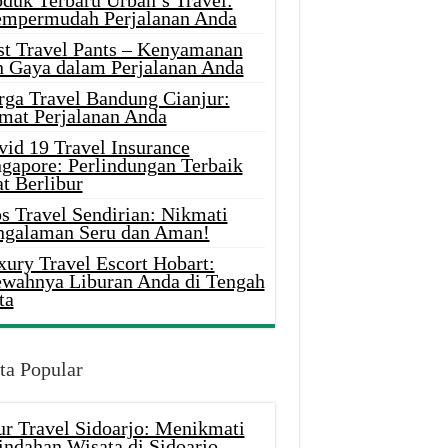
oduk Terbaru Urban’s Travel:
mpermudah Perjalanan Anda
st Travel Pants – Kenyamanan
n Gaya dalam Perjalanan Anda
rga Travel Bandung Cianjur:
mat Perjalanan Anda
vid 19 Travel Insurance
ngapore: Perlindungan Terbaik
t Berlibur
s Travel Sendirian: Nikmati
ngalaman Seru dan Aman!
xury Travel Escort Hobart:
wahnya Liburan Anda di Tengah
ta
ta Popular
ur Travel Sidoarjo: Menikmati
indahan Wisata di Sidoarjo