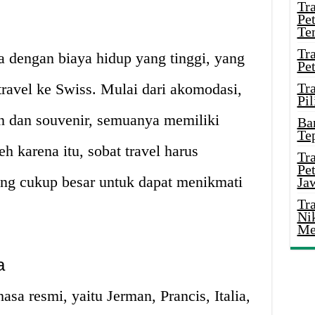
Tr
Pe
Te
Tr
a dengan biaya hidup yang tinggi, yang
Pe
ravel ke Swiss. Mulai dari akomodasi,
Tr
Pil
an dan souvenir, semuanya memiliki
Ba
Te
 karena itu, sobat travel harus
Tr
Pe
ng cukup besar untuk dapat menikmati
Ja
Tr
Ni
Me
a
a resmi, yaitu Jerman, Prancis, Italia,