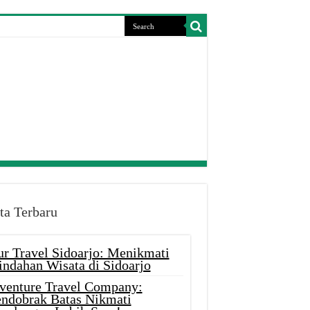
ta Terbaru
ur Travel Sidoarjo: Menikmati
indahan Wisata di Sidoarjo
venture Travel Company:
ndobrak Batas Nikmati