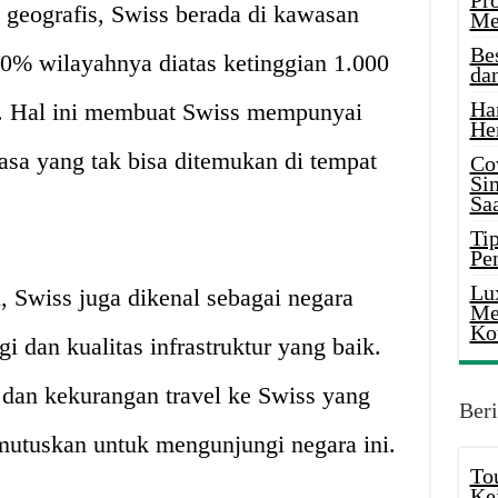
Pr
 geografis, Swiss berada di kawasan
Me
Be
% wilayahnya diatas ketinggian 1.000
da
Ha
t. Hal ini membuat Swiss mempunyai
He
asa yang tak bisa ditemukan di tempat
Co
Si
Saa
Tip
Pe
Lu
 Swiss juga dikenal sebagai negara
Me
Ko
gi dan kualitas infrastruktur yang baik.
 dan kekurangan travel ke Swiss yang
Beri
mutuskan untuk mengunjungi negara ini.
To
Ke