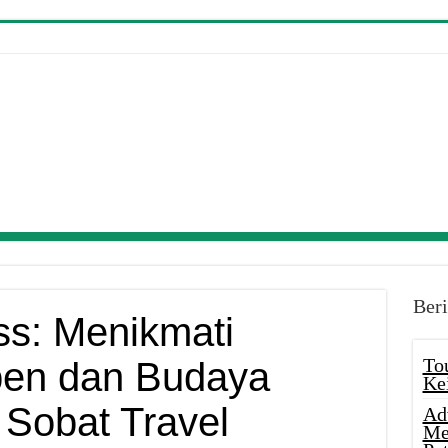
Beri
ss: Menikmati
To
pen dan Budaya
Ke
Sobat Travel
Ad
Me