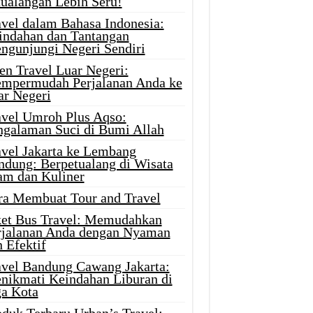
tualangan Lebih Seru!
avel dalam Bahasa Indonesia:
indahan dan Tantangan
ngunjungi Negeri Sendiri
en Travel Luar Negeri:
mpermudah Perjalanan Anda ke
ar Negeri
avel Umroh Plus Aqso:
ngalaman Suci di Bumi Allah
avel Jakarta ke Lembang
ndung: Berpetualang di Wisata
am dan Kuliner
ra Membuat Tour and Travel
ket Bus Travel: Memudahkan
rjalanan Anda dengan Nyaman
 Efektif
avel Bandung Cawang Jakarta:
nikmati Keindahan Liburan di
ga Kota