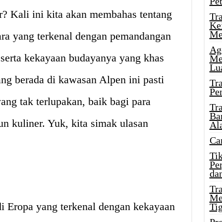
Pe
r? Kali ini kita akan membahas tentang
Tr
Ke
Me
gara yang terkenal dengan pemandangan
Ag
serta kekayaan budayanya yang khas
Me
Lu
ang berada di kawasan Alpen ini pasti
Tr
Pe
ng tak terlupakan, baik bagi para
Tr
Ba
n kuliner. Yuk, kita simak ulasan
Al
Ca
Ti
Pe
dan
Tr
Me
di Eropa yang terkenal dengan kekayaan
Ti