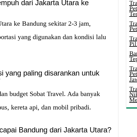
empuh dari Jakarta Utara ke
Tr
Pe
Te
tara ke Bandung sekitar 2-3 jam,
Tr
Pe
ortasi yang digunakan dan kondisi lalu
Tr
Pil
Ba
Te
Tr
i yang paling disarankan untuk
Pe
Ja
?
Tr
dan budget Sobat Travel. Ada banyak
Ni
Me
 bus, kereta api, dan mobil pribadi.
apai Bandung dari Jakarta Utara?