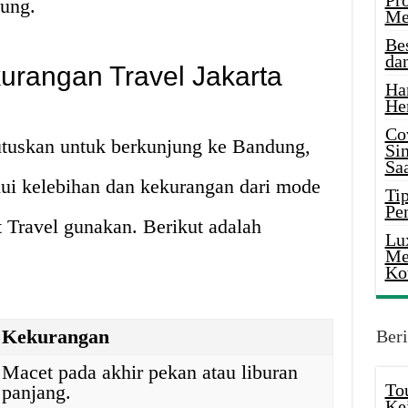
Pr
dung.
Me
Be
da
urangan Travel Jakarta
Ha
He
Co
tuskan untuk berkunjung ke Bandung,
Si
Saa
ui kelebihan dan kekurangan dari mode
Tip
Pe
t Travel gunakan. Berikut adalah
Lu
Me
Ko
Kekurangan
Beri
Macet pada akhir pekan atau liburan
To
panjang.
Ke