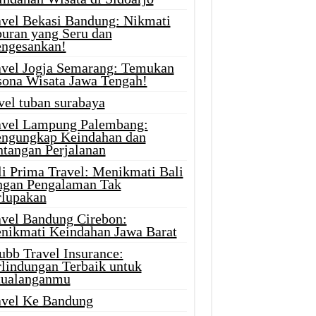
avel Bekasi Bandung: Nikmati
buran yang Seru dan
ngesankan!
avel Jogja Semarang: Temukan
sona Wisata Jawa Tengah!
vel tuban surabaya
avel Lampung Palembang:
ngungkap Keindahan dan
ntangan Perjalanan
li Prima Travel: Menikmati Bali
ngan Pengalaman Tak
rlupakan
avel Bandung Cirebon:
nikmati Keindahan Jawa Barat
ubb Travel Insurance:
rlindungan Terbaik untuk
tualanganmu
avel Ke Bandung