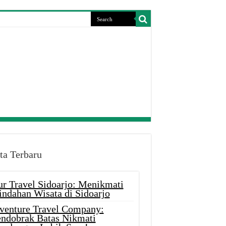
ta Terbaru
ur Travel Sidoarjo: Menikmati
indahan Wisata di Sidoarjo
venture Travel Company:
ndobrak Batas Nikmati