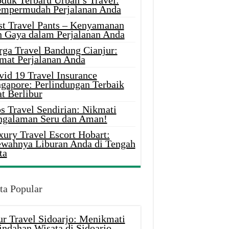
oduk Terbaru Urban’s Travel:
mpermudah Perjalanan Anda
st Travel Pants – Kenyamanan
n Gaya dalam Perjalanan Anda
rga Travel Bandung Cianjur:
mat Perjalanan Anda
vid 19 Travel Insurance
ngapore: Perlindungan Terbaik
t Berlibur
s Travel Sendirian: Nikmati
ngalaman Seru dan Aman!
xury Travel Escort Hobart:
wahnya Liburan Anda di Tengah
ta
ta Popular
ur Travel Sidoarjo: Menikmati
indahan Wisata di Sidoarjo