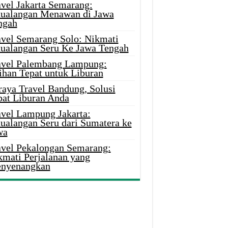
avel Jakarta Semarang:
tualangan Menawan di Jawa
ngah
avel Semarang Solo: Nikmati
tualangan Seru Ke Jawa Tengah
avel Palembang Lampung:
ihan Tepat untuk Liburan
raya Travel Bandung, Solusi
pat Liburan Anda
avel Lampung Jakarta:
tualangan Seru dari Sumatera ke
wa
avel Pekalongan Semarang:
kmati Perjalanan yang
nyenangkan