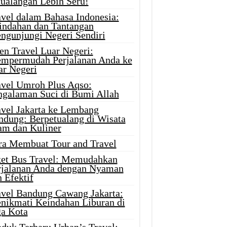
tualangan Lebih Seru!
avel dalam Bahasa Indonesia:
indahan dan Tantangan
ngunjungi Negeri Sendiri
en Travel Luar Negeri:
mpermudah Perjalanan Anda ke
ar Negeri
avel Umroh Plus Aqso:
ngalaman Suci di Bumi Allah
avel Jakarta ke Lembang
ndung: Berpetualang di Wisata
am dan Kuliner
ra Membuat Tour and Travel
ket Bus Travel: Memudahkan
rjalanan Anda dengan Nyaman
 Efektif
avel Bandung Cawang Jakarta:
nikmati Keindahan Liburan di
ga Kota