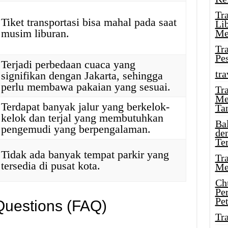
Tr
Tiket transportasi bisa mahal pada saat
Li
musim liburan.
Me
Tr
Pe
Terjadi perbedaan cuaca yang
tra
signifikan dengan Jakarta, sehingga
perlu membawa pakaian yang sesuai.
Tr
Me
Terdapat banyak jalur yang berkelok-
Ta
kelok dan terjal yang membutuhkan
Ba
pengemudi yang berpengalaman.
de
Te
Tidak ada banyak tempat parkir yang
Tr
tersedia di pusat kota.
Me
Ch
Pe
Pe
Questions (FAQ)
Tr