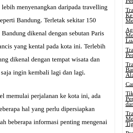
Pe
g lebih menyenangkan daripada travelling
Tr
Ke
perti Bandung. Terletak sekitar 150
Me
Ag
a, Bandung dikenal dengan sebutan Paris
Me
Lu
ncis yang kental pada kota ini. Terlebih
Tr
Pe
ang dikenal dengan tempat wisata dan
Tr
Ba
aja ingin kembali lagi dan lagi.
Al
Ca
Ti
 memulai perjalanan ke kota ini, ada
Pe
dan
berapa hal yang perlu dipersiapkan
Tr
Me
alah beberapa informasi penting mengenai
Ti