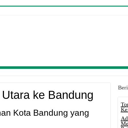
Beri
a Utara ke Bandung
To
Ke
han Kota Bandung yang
Ad
Me