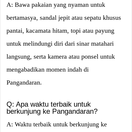
A: Bawa pakaian yang nyaman untuk
bertamasya, sandal jepit atau sepatu khusus
pantai, kacamata hitam, topi atau payung
untuk melindungi diri dari sinar matahari
langsung, serta kamera atau ponsel untuk
mengabadikan momen indah di
Pangandaran.
Q: Apa waktu terbaik untuk
berkunjung ke Pangandaran?
A: Waktu terbaik untuk berkunjung ke