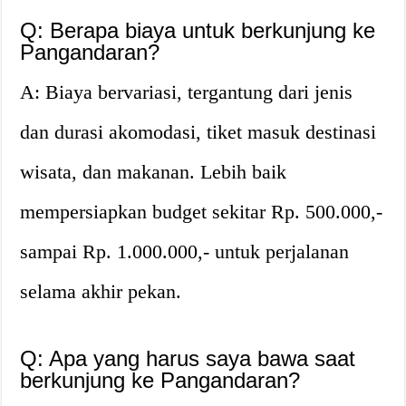
Q: Berapa biaya untuk berkunjung ke
Pangandaran?
A: Biaya bervariasi, tergantung dari jenis
dan durasi akomodasi, tiket masuk destinasi
wisata, dan makanan. Lebih baik
mempersiapkan budget sekitar Rp. 500.000,-
sampai Rp. 1.000.000,- untuk perjalanan
selama akhir pekan.
Q: Apa yang harus saya bawa saat
berkunjung ke Pangandaran?