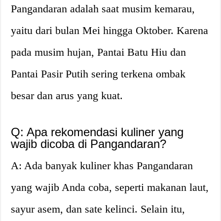
Pangandaran adalah saat musim kemarau,
yaitu dari bulan Mei hingga Oktober. Karena
pada musim hujan, Pantai Batu Hiu dan
Pantai Pasir Putih sering terkena ombak
besar dan arus yang kuat.
Q: Apa rekomendasi kuliner yang
wajib dicoba di Pangandaran?
A: Ada banyak kuliner khas Pangandaran
yang wajib Anda coba, seperti makanan laut,
sayur asem, dan sate kelinci. Selain itu,