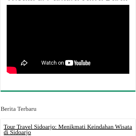
Berita Terbaru
Tour Travel Sidoarjo: Menikmati Keindahan Wisata
di Sidoarjo