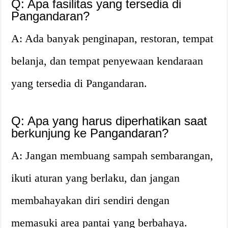
Q: Apa fasilitas yang tersedia di
Pangandaran?
A: Ada banyak penginapan, restoran, tempat
belanja, dan tempat penyewaan kendaraan
yang tersedia di Pangandaran.
Q: Apa yang harus diperhatikan saat
berkunjung ke Pangandaran?
A: Jangan membuang sampah sembarangan,
ikuti aturan yang berlaku, dan jangan
membahayakan diri sendiri dengan
memasuki area pantai yang berbahaya.