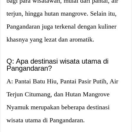
bagi para wisatawan, mulai dari pantai, air
terjun, hingga hutan mangrove. Selain itu,
Pangandaran juga terkenal dengan kuliner
khasnya yang lezat dan aromatik.
Q: Apa destinasi wisata utama di
Pangandaran?
A: Pantai Batu Hiu, Pantai Pasir Putih, Air
Terjun Citumang, dan Hutan Mangrove
Nyamuk merupakan beberapa destinasi
wisata utama di Pangandaran.