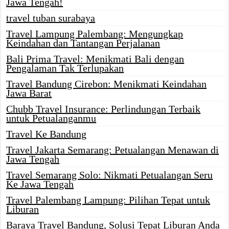
Jawa Tengah!
travel tuban surabaya
Travel Lampung Palembang: Mengungkap
Keindahan dan Tantangan Perjalanan
Bali Prima Travel: Menikmati Bali dengan
Pengalaman Tak Terlupakan
Travel Bandung Cirebon: Menikmati Keindahan
Jawa Barat
Chubb Travel Insurance: Perlindungan Terbaik
untuk Petualanganmu
Travel Ke Bandung
Travel Jakarta Semarang: Petualangan Menawan di
Jawa Tengah
Travel Semarang Solo: Nikmati Petualangan Seru
Ke Jawa Tengah
Travel Palembang Lampung: Pilihan Tepat untuk
Liburan
Baraya Travel Bandung, Solusi Tepat Liburan Anda