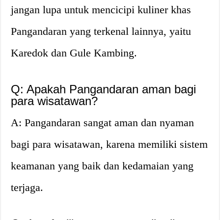
jangan lupa untuk mencicipi kuliner khas
Pangandaran yang terkenal lainnya, yaitu
Karedok dan Gule Kambing.
Q: Apakah Pangandaran aman bagi
para wisatawan?
A: Pangandaran sangat aman dan nyaman
bagi para wisatawan, karena memiliki sistem
keamanan yang baik dan kedamaian yang
terjaga.