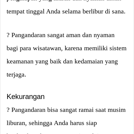
tempat tinggal Anda selama berlibur di sana.
? Pangandaran sangat aman dan nyaman
bagi para wisatawan, karena memiliki sistem
keamanan yang baik dan kedamaian yang
terjaga.
Kekurangan
? Pangandaran bisa sangat ramai saat musim
liburan, sehingga Anda harus siap