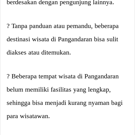
berdesakan dengan pengunjung lainnya.
? Tanpa panduan atau pemandu, beberapa
destinasi wisata di Pangandaran bisa sulit
diakses atau ditemukan.
? Beberapa tempat wisata di Pangandaran
belum memiliki fasilitas yang lengkap,
sehingga bisa menjadi kurang nyaman bagi
para wisatawan.