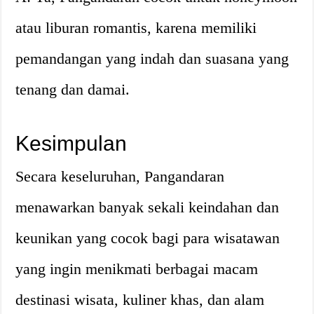
atau liburan romantis, karena memiliki
pemandangan yang indah dan suasana yang
tenang dan damai.
Kesimpulan
Secara keseluruhan, Pangandaran
menawarkan banyak sekali keindahan dan
keunikan yang cocok bagi para wisatawan
yang ingin menikmati berbagai macam
destinasi wisata, kuliner khas, dan alam