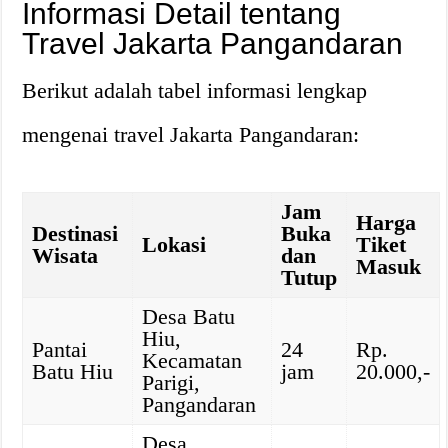
Informasi Detail tentang
Travel Jakarta Pangandaran
Berikut adalah tabel informasi lengkap
mengenai travel Jakarta Pangandaran:
Jam
Harga
Destinasi
Buka
Lokasi
Tiket
Wisata
dan
Masuk
Tutup
Desa Batu
Hiu,
Pantai
24
Rp.
Kecamatan
Batu Hiu
jam
20.000,-
Parigi,
Pangandaran
Desa