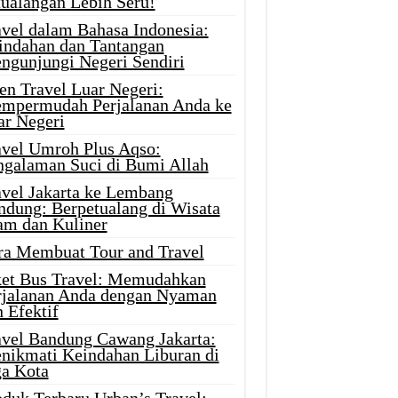
tualangan Lebih Seru!
avel dalam Bahasa Indonesia:
indahan dan Tantangan
ngunjungi Negeri Sendiri
en Travel Luar Negeri:
mpermudah Perjalanan Anda ke
ar Negeri
avel Umroh Plus Aqso:
ngalaman Suci di Bumi Allah
avel Jakarta ke Lembang
ndung: Berpetualang di Wisata
am dan Kuliner
ra Membuat Tour and Travel
ket Bus Travel: Memudahkan
rjalanan Anda dengan Nyaman
 Efektif
avel Bandung Cawang Jakarta:
nikmati Keindahan Liburan di
ga Kota