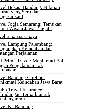
avel Bekasi Bandung: Nikmati
buran yang Seru dan
ngesankan!
avel Jogja Semarang: Temukan
sona Wisata Jawa Tengah!
vel tuban surabaya
avel Lampung Palembang:
ngungkap Keindahan dan
ntangan Perjalanan
li Prima Travel: Menikmati Bali
ngan Pengalaman Tak
rlupakan
avel Bandung Cirebon:
nikmati Keindahan Jawa Barat
ubb Travel Insurance:
rlindungan Terbaik untuk
tualanganmu
avel Ke Bandung