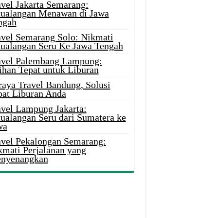
avel Jakarta Semarang:
tualangan Menawan di Jawa
ngah
avel Semarang Solo: Nikmati
tualangan Seru Ke Jawa Tengah
avel Palembang Lampung:
ihan Tepat untuk Liburan
raya Travel Bandung, Solusi
pat Liburan Anda
avel Lampung Jakarta:
tualangan Seru dari Sumatera ke
wa
avel Pekalongan Semarang:
kmati Perjalanan yang
nyenangkan