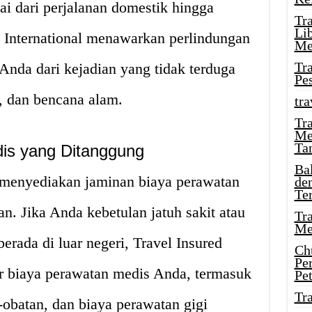
i dari perjalanan domestik hingga
Tr
Li
ed International menawarkan perlindungan
Me
Tr
Anda dari kejadian yang tidak terduga
Pe
t, dan bencana alam.
tra
Tr
Me
Ta
is yang Ditanggung
Ba
l menyediakan jaminan biaya perawatan
de
Te
n. Jika Anda kebetulan jatuh sakit atau
Tr
Me
erada di luar negeri, Travel Insured
Ch
Pe
r biaya perawatan medis Anda, termasuk
Pe
Tr
-obatan, dan biaya perawatan gigi