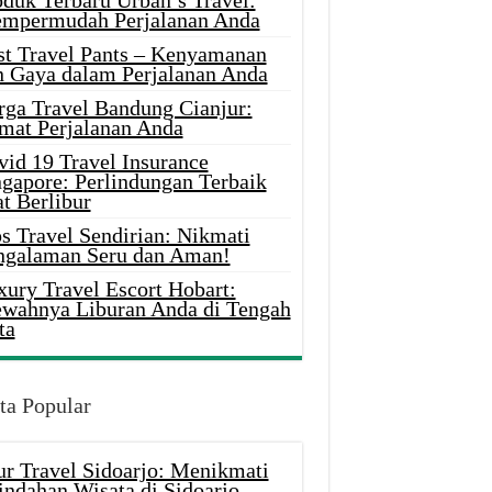
oduk Terbaru Urban’s Travel:
mpermudah Perjalanan Anda
st Travel Pants – Kenyamanan
n Gaya dalam Perjalanan Anda
rga Travel Bandung Cianjur:
mat Perjalanan Anda
vid 19 Travel Insurance
ngapore: Perlindungan Terbaik
t Berlibur
s Travel Sendirian: Nikmati
ngalaman Seru dan Aman!
xury Travel Escort Hobart:
wahnya Liburan Anda di Tengah
ta
ta Popular
ur Travel Sidoarjo: Menikmati
indahan Wisata di Sidoarjo