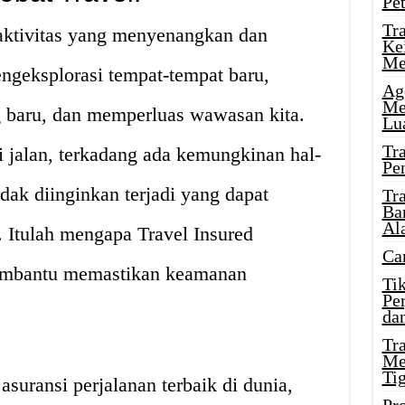
Pe
Tr
 aktivitas yang menyenangkan dan
Ke
Me
ngeksplorasi tempat-tempat baru,
Ag
Me
 baru, dan memperluas wawasan kita.
Lu
Tr
i jalan, terkadang ada kemungkinan hal-
Pe
idak diinginkan terjadi yang dapat
Tr
Ba
Al
 Itulah mengapa Travel Insured
Ca
membantu memastikan keamanan
Ti
Pe
dan
Tr
Me
Ti
asuransi perjalanan terbaik di dunia,