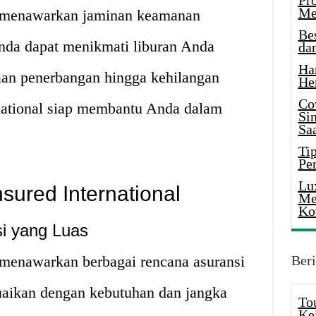
Pr
Me
al menawarkan jaminan keamanan
Be
nda dapat menikmati liburan Anda
da
Ha
an penerbangan hingga kehilangan
He
Co
rnational siap membantu Anda dalam
Si
Saa
Tip
Pe
Lu
nsured International
Me
Ko
si yang Luas
l menawarkan berbagai rencana asuransi
Beri
suaikan dengan kebutuhan dan jangka
To
Ke