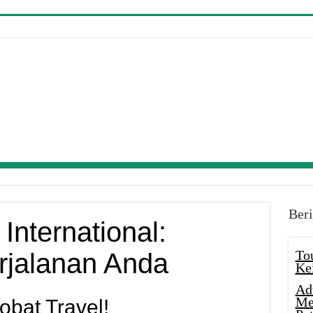
Beri
International:
To
jalanan Anda
Ke
Ad
Me
bat Travel!