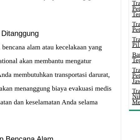
Tr
Pe
Te
Tr
Pe
 Ditanggung
Tr
Pil
ti bencana alam atau kecelakaan yang
Ba
Te
rnational akan membantu mengatur
Tr
Anda membutuhkan transportasi darurat,
Pe
Ja
l akan menanggung biaya evakuasi medis
Tr
Ni
atan dan keselamatan Anda selama
Me
ap Bencana Alam