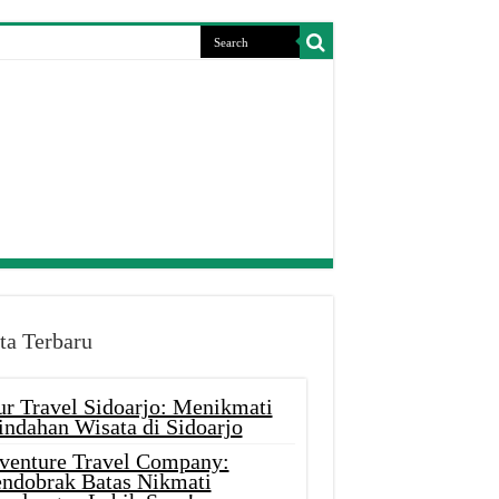
ta Terbaru
ur Travel Sidoarjo: Menikmati
indahan Wisata di Sidoarjo
venture Travel Company:
ndobrak Batas Nikmati