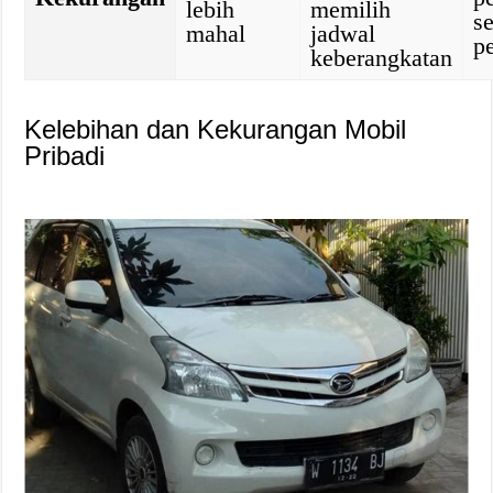
lebih
memilih
s
mahal
jadwal
p
keberangkatan
Kelebihan dan Kekurangan Mobil
Pribadi