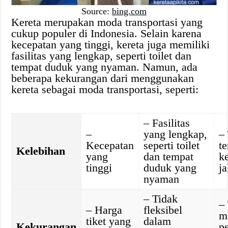
Source:
bing.com
Kereta merupakan moda transportasi yang
cukup populer di Indonesia. Selain karena
kecepatan yang tinggi, kereta juga memiliki
fasilitas yang lengkap, seperti toilet dan
tempat duduk yang nyaman. Namun, ada
beberapa kekurangan dari menggunakan
kereta sebagai moda transportasi, seperti:
– Fasilitas
–
yang lengkap,
–
Kecepatan
seperti toilet
t
Kelebihan
yang
dan tempat
k
tinggi
duduk yang
ja
nyaman
– Tidak
–
– Harga
fleksibel
m
tiket yang
dalam
Kekurangan
p