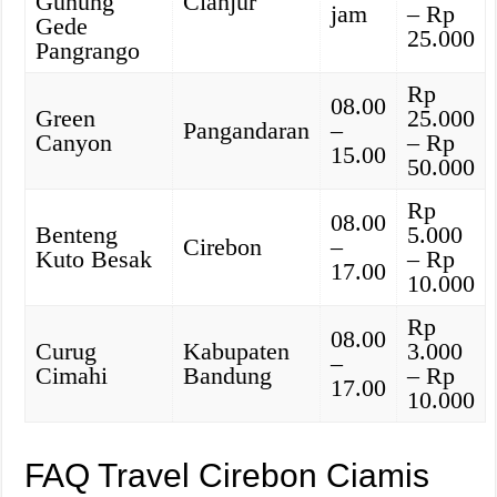
Gunung
Cianjur
jam
– Rp
Gede
25.000
Pangrango
Rp
08.00
Green
25.000
Pangandaran
–
Canyon
– Rp
15.00
50.000
Rp
08.00
Benteng
5.000
Cirebon
–
Kuto Besak
– Rp
17.00
10.000
Rp
08.00
Curug
Kabupaten
3.000
–
Cimahi
Bandung
– Rp
17.00
10.000
FAQ Travel Cirebon Ciamis