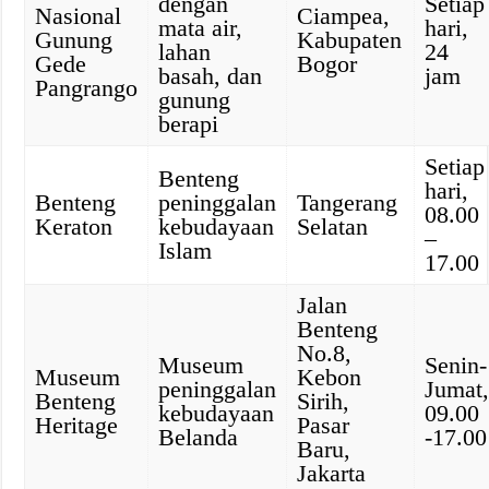
dengan
Setiap
Nasional
Ciampea,
mata air,
hari,
Gunung
Kabupaten
lahan
24
Gede
Bogor
basah, dan
jam
Pangrango
gunung
berapi
Setiap
Benteng
hari,
Benteng
peninggalan
Tangerang
08.00
Keraton
kebudayaan
Selatan
–
Islam
17.00
Jalan
Benteng
No.8,
Museum
Senin-
Museum
Kebon
peninggalan
Jumat
Benteng
Sirih,
kebudayaan
09.00
Heritage
Pasar
Belanda
-17.00
Baru,
Jakarta