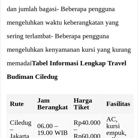
dan jumlah bagasi- Beberapa pengguna
mengeluhkan waktu keberangkatan yang
sering terlambat- Beberapa pengguna
mengeluhkan kenyamanan kursi yang kurang
memadai
Tabel Informasi Lengkap Travel
Budiman Ciledug
Jam
Harga
Rute
Fasilitas
Berangkat
Tiket
AC,
Ciledug
Rp40.000
06.00 –
kursi
–
–
19.00 WIB
empuk,
Jakarta
Rp60.000