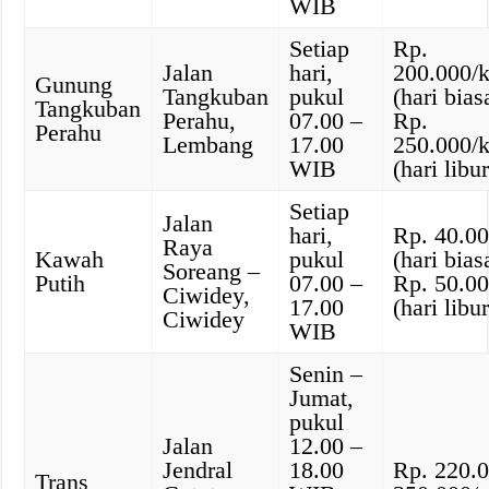
WIB
Setiap
Rp.
Jalan
hari,
200.000/
Gunung
Tangkuban
pukul
(hari bias
Tangkuban
Perahu,
07.00 –
Rp.
Perahu
Lembang
17.00
250.000/
WIB
(hari libur
Setiap
Jalan
hari,
Rp. 40.00
Raya
Kawah
pukul
(hari bias
Soreang –
Putih
07.00 –
Rp. 50.00
Ciwidey,
17.00
(hari libur
Ciwidey
WIB
Senin –
Jumat,
pukul
Jalan
12.00 –
Jendral
18.00
Rp. 220.0
Trans