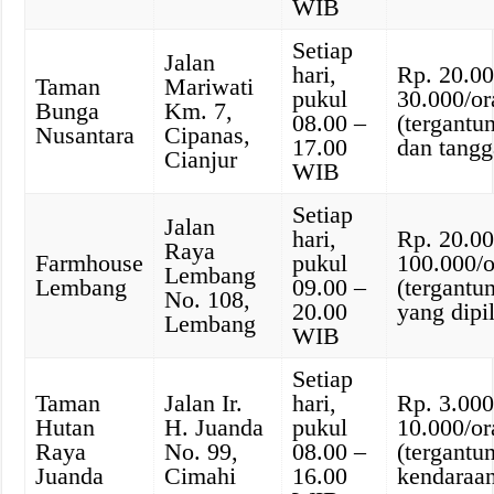
WIB
Setiap
Jalan
hari,
Rp. 20.00
Taman
Mariwati
pukul
30.000/or
Bunga
Km. 7,
08.00 –
(tergantu
Nusantara
Cipanas,
17.00
dan tangg
Cianjur
WIB
Setiap
Jalan
hari,
Rp. 20.00
Raya
Farmhouse
pukul
100.000/
Lembang
Lembang
09.00 –
(tergantu
No. 108,
20.00
yang dipil
Lembang
WIB
Setiap
Taman
Jalan Ir.
hari,
Rp. 3.000
Hutan
H. Juanda
pukul
10.000/or
Raya
No. 99,
08.00 –
(tergantun
Juanda
Cimahi
16.00
kendaraa