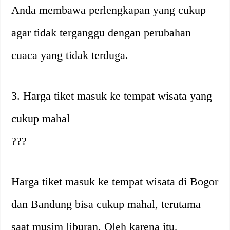
Anda membawa perlengkapan yang cukup
agar tidak terganggu dengan perubahan
cuaca yang tidak terduga.
3. Harga tiket masuk ke tempat wisata yang
cukup mahal
???
Harga tiket masuk ke tempat wisata di Bogor
dan Bandung bisa cukup mahal, terutama
saat musim liburan. Oleh karena itu,