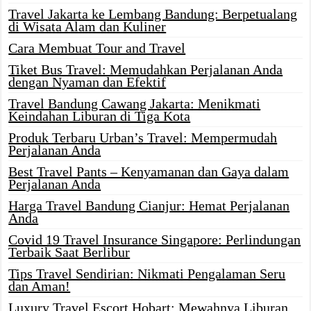
Travel Jakarta ke Lembang Bandung: Berpetualang
di Wisata Alam dan Kuliner
Cara Membuat Tour and Travel
Tiket Bus Travel: Memudahkan Perjalanan Anda
dengan Nyaman dan Efektif
Travel Bandung Cawang Jakarta: Menikmati
Keindahan Liburan di Tiga Kota
Produk Terbaru Urban’s Travel: Mempermudah
Perjalanan Anda
Best Travel Pants – Kenyamanan dan Gaya dalam
Perjalanan Anda
Harga Travel Bandung Cianjur: Hemat Perjalanan
Anda
Covid 19 Travel Insurance Singapore: Perlindungan
Terbaik Saat Berlibur
Tips Travel Sendirian: Nikmati Pengalaman Seru
dan Aman!
Luxury Travel Escort Hobart: Mewahnya Liburan