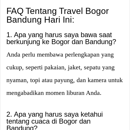
FAQ Tentang Travel Bogor
Bandung Hari Ini:
1. Apa yang harus saya bawa saat
berkunjung ke Bogor dan Bandung?
Anda perlu membawa perlengkapan yang
cukup, seperti pakaian, jaket, sepatu yang
nyaman, topi atau payung, dan kamera untuk
mengabadikan momen liburan Anda.
2. Apa yang harus saya ketahui
tentang cuaca di Bogor dan
Bandung?