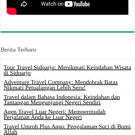
Berita Terbaru
Tour Travel Sidoarjo: Menikmati Keindahan Wisata
di Sidoarjo
Adventure Travel Company: Mendobrak Batas
Nikmati Petualangan Lebih Seru!
Travel dalam Bahasa Indonesia: Keindahan dan
Tantangan Mengunjungi Negeri Sendiri
Agen Travel Luar Negeri: Mempermudah
Perjalanan Anda ke Luar Negeri
Travel Umroh Plus Aqso: Pengalaman Suci di Bumi
Allah