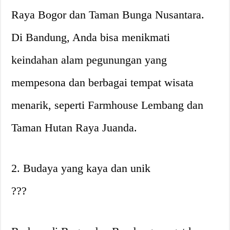
Raya Bogor dan Taman Bunga Nusantara.
Di Bandung, Anda bisa menikmati
keindahan alam pegunungan yang
mempesona dan berbagai tempat wisata
menarik, seperti Farmhouse Lembang dan
Taman Hutan Raya Juanda.
2. Budaya yang kaya dan unik
???