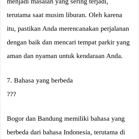
menjadi masalah yang sering terjadi,
terutama saat musim liburan. Oleh karena
itu, pastikan Anda merencanakan perjalanan
dengan baik dan mencari tempat parkir yang
aman dan nyaman untuk kendaraan Anda.
7. Bahasa yang berbeda
?️??
Bogor dan Bandung memiliki bahasa yang
berbeda dari bahasa Indonesia, terutama di