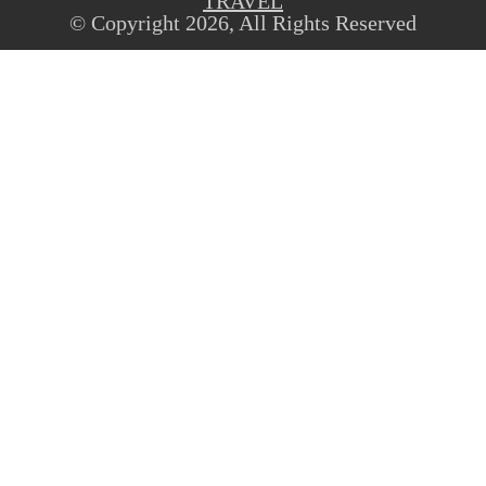
TRAVEL
© Copyright 2026, All Rights Reserved