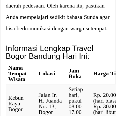
daerah pedesaan. Oleh karena itu, pastikan
Anda mempelajari sedikit bahasa Sunda agar
bisa berkomunikasi dengan warga setempat.
Informasi Lengkap Travel
Bogor Bandung Hari Ini:
Nama
Jam
Tempat
Lokasi
Harga Ti
Buka
Wisata
Setiap
Jalan Ir.
hari,
Rp. 20.00
Kebun
H. Juanda
pukul
(hari bias
Raya
No. 13,
08.00 –
Rp. 30.00
Bogor
Bogor
17.00
(hari libur