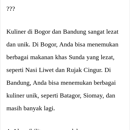
???
Kuliner di Bogor dan Bandung sangat lezat
dan unik. Di Bogor, Anda bisa menemukan
berbagai makanan khas Sunda yang lezat,
seperti Nasi Liwet dan Rujak Cingur. Di
Bandung, Anda bisa menemukan berbagai
kuliner unik, seperti Batagor, Siomay, dan
masih banyak lagi.