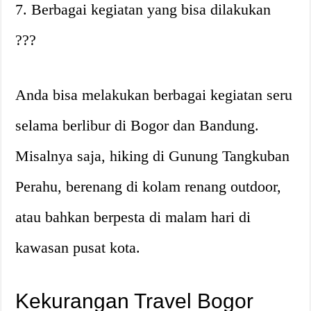
7. Berbagai kegiatan yang bisa dilakukan
???
Anda bisa melakukan berbagai kegiatan seru
selama berlibur di Bogor dan Bandung.
Misalnya saja, hiking di Gunung Tangkuban
Perahu, berenang di kolam renang outdoor,
atau bahkan berpesta di malam hari di
kawasan pusat kota.
Kekurangan Travel Bogor