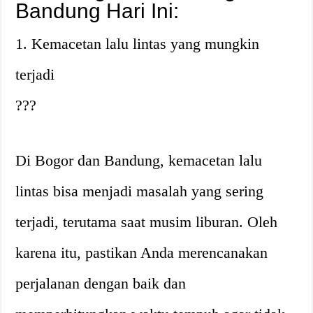
Bandung Hari Ini:
1. Kemacetan lalu lintas yang mungkin
terjadi
???
Di Bogor dan Bandung, kemacetan lalu
lintas bisa menjadi masalah yang sering
terjadi, terutama saat musim liburan. Oleh
karena itu, pastikan Anda merencanakan
perjalanan dengan baik dan