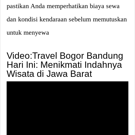
pastikan Anda memperhatikan biaya sewa
dan kondisi kendaraan sebelum memutuskan
untuk menyewa
Video:Travel Bogor Bandung
Hari Ini: Menikmati Indahnya
Wisata di Jawa Barat