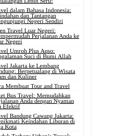
tualangan Lebih Seru!
avel dalam Bahasa Indonesia:
indahan dan Tantangan
ngunjungi Negeri Sendiri
en Travel Luar Negeri:
mpermudah Perjalanan Anda ke
ar Negeri
avel Umroh Plus Aqso:
ngalaman Suci di Bumi Allah
avel Jakarta ke Lembang
ndung: Berpetualang di Wisata
am dan Kuliner
ra Membuat Tour and Travel
ket Bus Travel: Memudahkan
rjalanan Anda dengan Nyaman
 Efektif
avel Bandung Cawang Jakarta:
nikmati Keindahan Liburan di
ga Kota