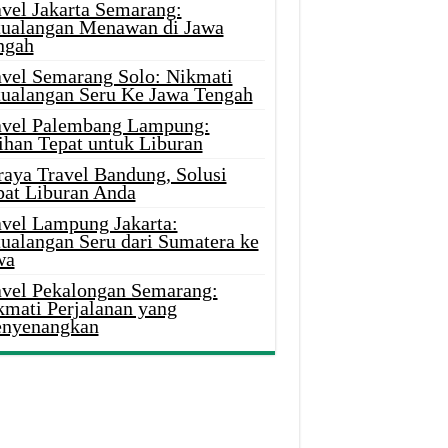
avel Jakarta Semarang:
tualangan Menawan di Jawa
ngah
avel Semarang Solo: Nikmati
tualangan Seru Ke Jawa Tengah
avel Palembang Lampung:
ihan Tepat untuk Liburan
raya Travel Bandung, Solusi
pat Liburan Anda
avel Lampung Jakarta:
tualangan Seru dari Sumatera ke
wa
avel Pekalongan Semarang:
kmati Perjalanan yang
nyenangkan