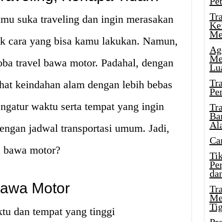
Pe
Tr
amu suka traveling dan ingin merasakan
Ke
Me
ak cara yang bisa kamu lakukan. Namun,
Ag
Me
a travel bawa motor. Padahal, dengan
Lu
Tr
hat keindahan alam dengan lebih bebas
Pe
ngatur waktu serta tempat yang ingin
Tr
Ba
Al
dengan jadwal transportasi umum. Jadi,
Ca
l bawa motor?
Ti
Pe
dan
Bawa Motor
Tr
Me
Ti
ktu dan tempat yang tinggi