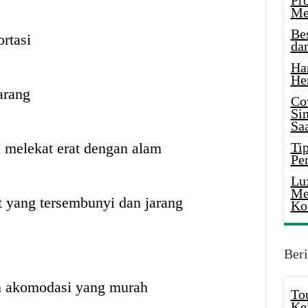
Pr
Me
Be
rtasi
da
Ha
He
arang
Co
Si
Saa
 melekat erat dengan alam
Tip
Pe
Lu
Me
at yang tersembunyi dan jarang
Ko
Beri
 akomodasi yang murah
To
Ke