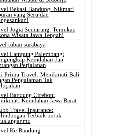
avel Bekasi Bandung: Nikmati
buran yang Seru dan
ngesankan!
avel Jogja Semarang: Temukan
sona Wisata Jawa Tengah!
vel tuban surabaya
avel Lampung Palembang:
ngungkap Keindahan dan
ntangan Perjalanan
li Prima Travel: Menikmati Bali
ngan Pengalaman Tak
rlupakan
avel Bandung Cirebon:
nikmati Keindahan Jawa Barat
ubb Travel Insurance:
rlindungan Terbaik untuk
tualanganmu
avel Ke Bandung