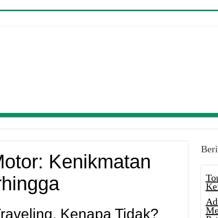
Beri
otor: Kenikmatan
To
rhingga
Ke
Ad
Me
raveling, Kenapa Tidak?