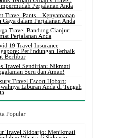
oduk Terbaru Urban’s Travel:
mpermudah Perjalanan Anda
st Travel Pants – Kenyamanan
n Gaya dalam Perjalanan Anda
rga Travel Bandung Cianjur:
mat Perjalanan Anda
vid 19 Travel Insurance
ngapore: Perlindungan Terbaik
t Berlibur
s Travel Sendirian: Nikmati
ngalaman Seru dan Aman!
xury Travel Escort Hobart:
wahnya Liburan Anda di Tengah
ta
ta Popular
ur Travel Sidoarjo: Menikmati
indahan Wisata di Sidoarjo