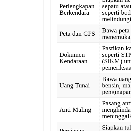
Perlengkapan
sepatu ata
Berkendara
seperti bo
melindungi
Bawa peta
Peta dan GPS
menemukan 
Pastikan 
Dokumen
seperti ST
Kendaraan
(SIKM) un
pemeriksaa
Bawa uang
Uang Tunai
bensin, ma
penginapan
Pasang ant
Anti Maling
menghindar
meninggalk
Siapkan tu
Persiapan