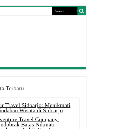
ta Terbaru
ur Travel Sidoarjo: Menikmati
indahan Wisata di Sidoarjo
venture Travel Company:
ndobrak Batas Nikmati