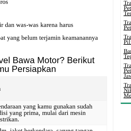
ros
Tr
Pe
Te
Tr
r dan was-was karena harus
Pe
Tr
pat yang belum terjamin keamanannya
Pil
Ba
Te
vel Bawa Motor? Berikut
Tr
mu Persiapkan
Pe
Ja
Tr
n
Ni
Me
kendaraan yang kamu gunakan sudah
isi yang prima, mulai dari mesin
strikan.
lm, jaket berkendara, sarung tangan,