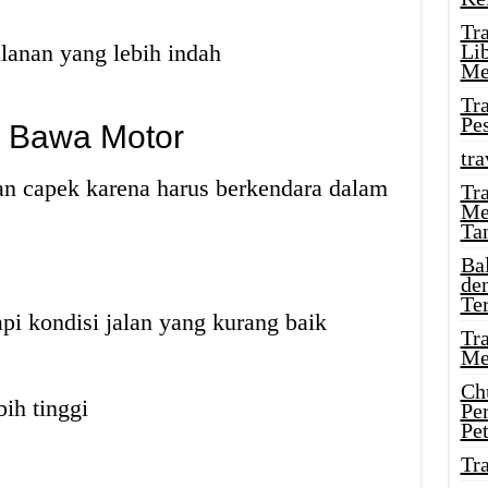
Tr
alanan yang lebih indah
Li
Me
Tr
Pe
l Bawa Motor
tra
an capek karena harus berkendara dalam
Tr
Me
Ta
Ba
de
Te
pi kondisi jalan yang kurang baik
Tr
Me
Ch
ih tinggi
Pe
Pe
Tr