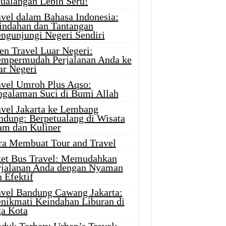
tualangan Lebih Seru!
avel dalam Bahasa Indonesia:
indahan dan Tantangan
ngunjungi Negeri Sendiri
en Travel Luar Negeri:
mpermudah Perjalanan Anda ke
ar Negeri
avel Umroh Plus Aqso:
ngalaman Suci di Bumi Allah
avel Jakarta ke Lembang
ndung: Berpetualang di Wisata
am dan Kuliner
ra Membuat Tour and Travel
ket Bus Travel: Memudahkan
rjalanan Anda dengan Nyaman
 Efektif
avel Bandung Cawang Jakarta:
nikmati Keindahan Liburan di
ga Kota