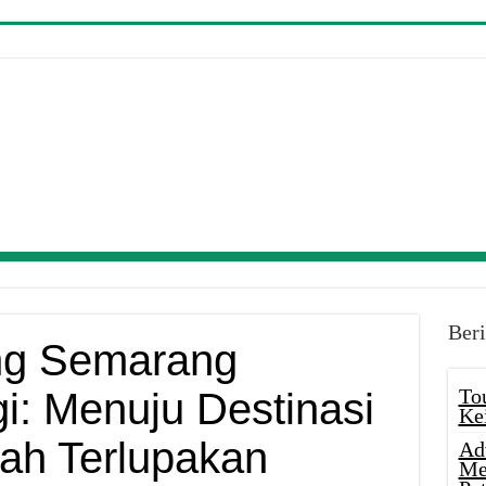
Beri
ng Semarang
To
i: Menuju Destinasi
Ke
ah Terlupakan
Ad
Me