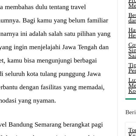
Pr
Me
ta membahas dulu tentang travel
Be
mnya. Bagi kamu yang belum familiar
da
Ha
enarnya ini adalah salah satu pilihan yang
He
Co
 yang ingin menjelajahi Jawa Tengah dan
Si
Saa
et, kamu bisa mengunjungi berbagai
Tip
Pe
di seluruh kota tulang punggung Jawa
Lu
Me
erbantu dengan fasilitas yang memadai,
Ko
omodasi yang nyaman.
Beri
avel Bandung Semarang berangkat pagi
To
Ke