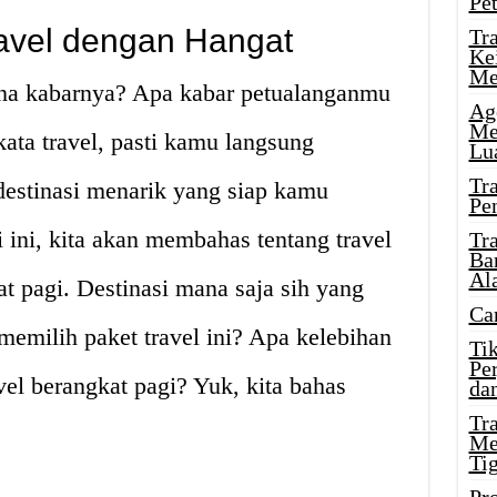
Pe
avel dengan Hangat
Tr
Ke
Me
ana kabarnya? Apa kabar petualanganmu
Ag
Me
kata travel, pasti kamu langsung
Lu
Tr
destinasi menarik yang siap kamu
Pe
li ini, kita akan membahas tentang travel
Tr
Ba
Al
 pagi. Destinasi mana saja sih yang
Ca
emilih paket travel ini? Apa kelebihan
Ti
Pe
el berangkat pagi? Yuk, kita bahas
dan
Tr
Me
Ti