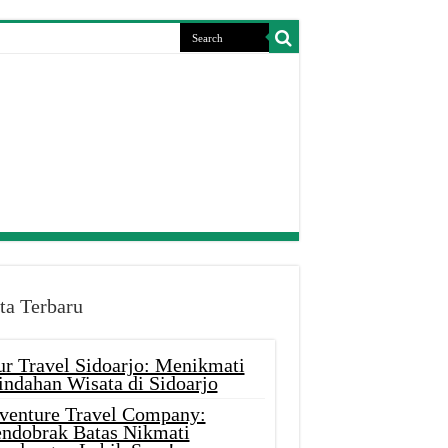
ta Terbaru
ur Travel Sidoarjo: Menikmati
indahan Wisata di Sidoarjo
venture Travel Company:
ndobrak Batas Nikmati