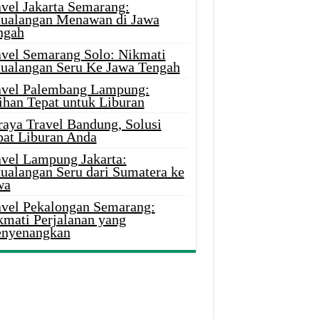
avel Jakarta Semarang:
tualangan Menawan di Jawa
ngah
avel Semarang Solo: Nikmati
tualangan Seru Ke Jawa Tengah
avel Palembang Lampung:
ihan Tepat untuk Liburan
raya Travel Bandung, Solusi
pat Liburan Anda
avel Lampung Jakarta:
tualangan Seru dari Sumatera ke
wa
avel Pekalongan Semarang:
kmati Perjalanan yang
nyenangkan