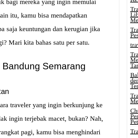
k bagi mereka yang ingin memulai
Tr
Li
elain itu, kamu bisa mendapatkan
Me
pa saja keuntungan dan kerugian jika
Tr
Pe
i? Mari kita bahas satu per satu.
tra
Tr
Me
l Bandung Semarang
Ta
Ba
de
Te
tan
Tr
Me
ra traveler yang ingin berkunjung ke
Ch
Pe
dak ingin terjebak macet, bukan? Nah,
Pe
Tr
rangkat pagi, kamu bisa menghindari