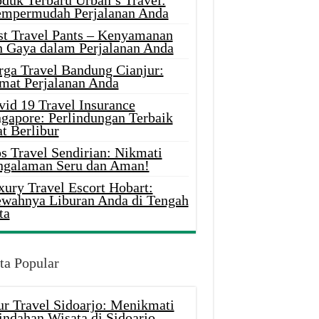
oduk Terbaru Urban’s Travel:
mpermudah Perjalanan Anda
st Travel Pants – Kenyamanan
n Gaya dalam Perjalanan Anda
rga Travel Bandung Cianjur:
mat Perjalanan Anda
vid 19 Travel Insurance
ngapore: Perlindungan Terbaik
t Berlibur
s Travel Sendirian: Nikmati
ngalaman Seru dan Aman!
xury Travel Escort Hobart:
wahnya Liburan Anda di Tengah
ta
ta Popular
ur Travel Sidoarjo: Menikmati
indahan Wisata di Sidoarjo