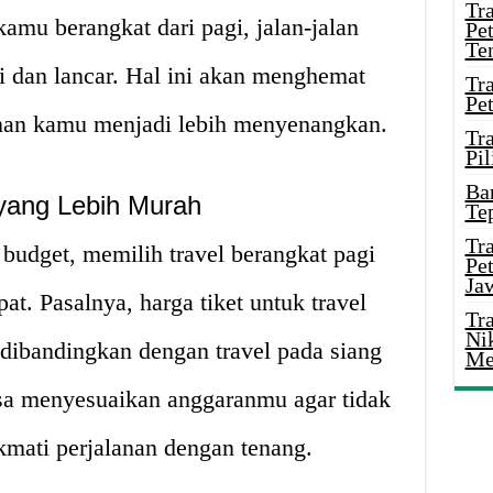
Tr
amu berangkat dari pagi, jalan-jalan
Pe
Te
i dan lancar. Hal ini akan menghemat
Tr
Pe
nan kamu menjadi lebih menyenangkan.
Tr
Pil
Ba
yang Lebih Murah
Te
Tr
budget, memilih travel berangkat pagi
Pe
Ja
at. Pasalnya, harga tiket untuk travel
Tr
Ni
dibandingkan dengan travel pada siang
Me
isa menyesuaikan anggaranmu agar tidak
ati perjalanan dengan tenang.