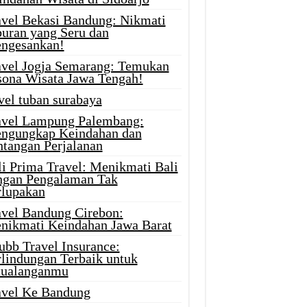
avel Bekasi Bandung: Nikmati
buran yang Seru dan
ngesankan!
avel Jogja Semarang: Temukan
sona Wisata Jawa Tengah!
vel tuban surabaya
avel Lampung Palembang:
ngungkap Keindahan dan
ntangan Perjalanan
li Prima Travel: Menikmati Bali
ngan Pengalaman Tak
rlupakan
avel Bandung Cirebon:
nikmati Keindahan Jawa Barat
ubb Travel Insurance:
rlindungan Terbaik untuk
tualanganmu
avel Ke Bandung