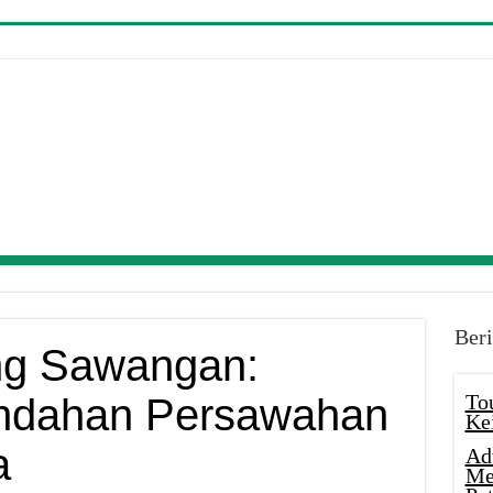
Beri
ng Sawangan:
To
ndahan Persawahan
Ke
a
Ad
Me