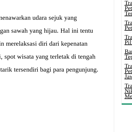
Tr
Pe
Te
enawarkan udara sejuk yang
Tr
Pe
n sawah yang hijau. Hal ini tentu
Tr
Pil
n merelaksasi diri dari kepenatan
Ba
, spot wisata yang terletak di tengah
Te
Tr
arik tersendiri bagi para pengunjung.
Pe
Ja
Tr
Ni
Me