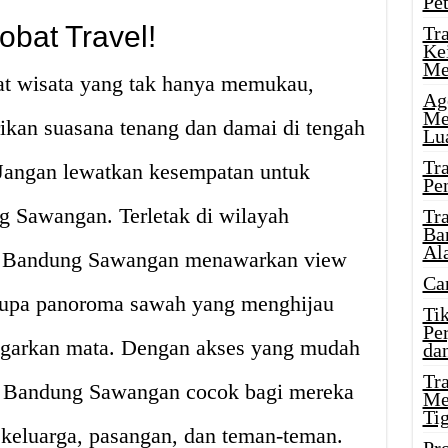
Pe
bat Travel!
Tr
Ke
Me
t wisata yang tak hanya memukau,
Ag
Me
an suasana tenang dan damai di tengah
Lu
Tr
Jangan lewatkan kesempatan untuk
Pe
 Sawangan. Terletak di wilayah
Tr
Ba
Al
l Bandung Sawangan menawarkan view
Ca
upa panoroma sawah yang menghijau
Ti
Pe
egarkan mata. Dengan akses yang mudah
dan
Tr
vel Bandung Sawangan cocok bagi mereka
Me
Ti
 keluarga, pasangan, dan teman-teman.