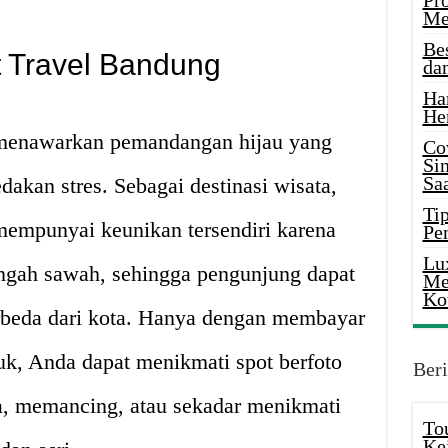
Pr
Me
Be
t Travel Bandung
da
Ha
He
menawarkan pemandangan hijau yang
Co
Si
Saa
kan stres. Sebagai destinasi wisata,
Tip
empunyai keunikan tersendiri karena
Pe
Lu
tengah sawah, sehingga pengunjung dapat
Me
Ko
rbeda dari kota. Hanya dengan membayar
uk, Anda dapat menikmati spot berfoto
Beri
a, memancing, atau sekadar menikmati
To
Ke