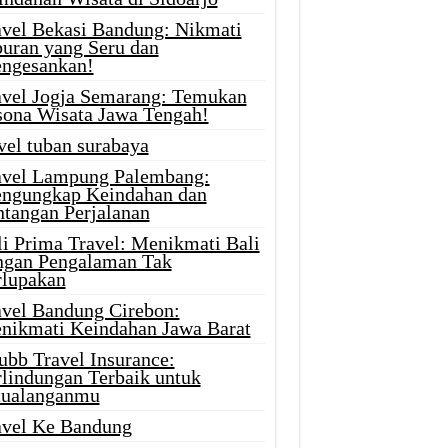
avel Bekasi Bandung: Nikmati
buran yang Seru dan
ngesankan!
avel Jogja Semarang: Temukan
sona Wisata Jawa Tengah!
vel tuban surabaya
avel Lampung Palembang:
ngungkap Keindahan dan
ntangan Perjalanan
li Prima Travel: Menikmati Bali
ngan Pengalaman Tak
rlupakan
avel Bandung Cirebon:
nikmati Keindahan Jawa Barat
ubb Travel Insurance:
rlindungan Terbaik untuk
tualanganmu
avel Ke Bandung