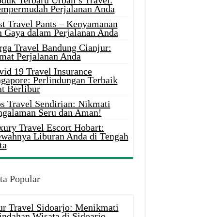
oduk Terbaru Urban’s Travel:
mpermudah Perjalanan Anda
st Travel Pants – Kenyamanan
n Gaya dalam Perjalanan Anda
rga Travel Bandung Cianjur:
mat Perjalanan Anda
vid 19 Travel Insurance
ngapore: Perlindungan Terbaik
t Berlibur
s Travel Sendirian: Nikmati
ngalaman Seru dan Aman!
xury Travel Escort Hobart:
wahnya Liburan Anda di Tengah
ta
ta Popular
ur Travel Sidoarjo: Menikmati
indahan Wisata di Sidoarjo