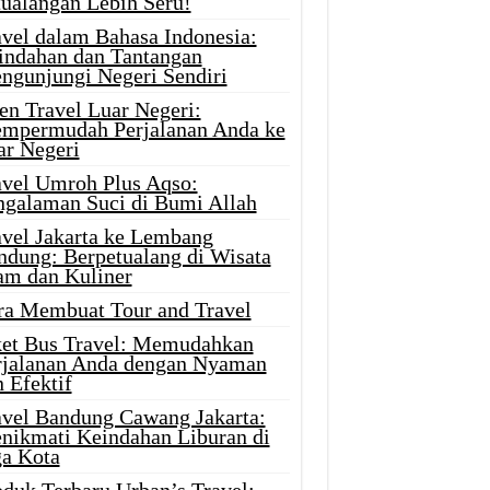
tualangan Lebih Seru!
avel dalam Bahasa Indonesia:
indahan dan Tantangan
ngunjungi Negeri Sendiri
en Travel Luar Negeri:
mpermudah Perjalanan Anda ke
ar Negeri
avel Umroh Plus Aqso:
ngalaman Suci di Bumi Allah
avel Jakarta ke Lembang
ndung: Berpetualang di Wisata
am dan Kuliner
ra Membuat Tour and Travel
ket Bus Travel: Memudahkan
rjalanan Anda dengan Nyaman
 Efektif
avel Bandung Cawang Jakarta:
nikmati Keindahan Liburan di
ga Kota