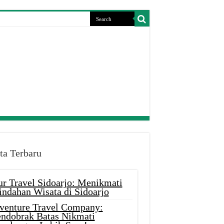
ta Terbaru
ur Travel Sidoarjo: Menikmati
indahan Wisata di Sidoarjo
venture Travel Company:
ndobrak Batas Nikmati