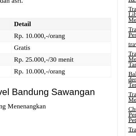
dan asri.
Tr
Li
Me
Detail
Tr
Pe
Rp. 10.000,-/orang
tra
Gratis
Tr
Rp. 25.000,-/30 menit
Me
Ta
Rp. 10.000,-/orang
Ba
de
Te
avel Bandung Sawangan
Tr
Me
ang Menenangkan
Ch
Pe
Pe
Tr