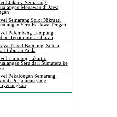
avel Jakarta Semarang:
tualangan Menawan di Jawa
ngah
avel Semarang Solo: Nikmati
tualangan Seru Ke Jawa Tengah
avel Palembang Lampung:
ihan Tepat untuk Liburan
raya Travel Bandung, Solusi
pat Liburan Anda
avel Lampung Jakarta:
tualangan Seru dari Sumatera ke
wa
avel Pekalongan Semarang:
kmati Perjalanan yang
nyenangkan