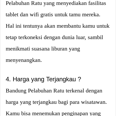
Pelabuhan Ratu yang menyediakan fasilitas
tablet dan wifi gratis untuk tamu mereka.
Hal ini tentunya akan membantu kamu untuk
tetap terkoneksi dengan dunia luar, sambil
menikmati suasana liburan yang
menyenangkan.
4. Harga yang Terjangkau ?
Bandung Pelabuhan Ratu terkenal dengan
harga yang terjangkau bagi para wisatawan.
Kamu bisa menemukan penginapan yang