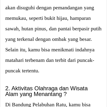
akan disuguhi dengan pemandangan yang
memukau, seperti bukit hijau, hamparan
sawah, hutan pinus, dan pantai berpasir putih
yang terkenal dengan ombak yang besar.
Selain itu, kamu bisa menikmati indahnya
matahari terbenam dan terbit dari puncak-
puncak tertentu.
2. Aktivitas Olahraga dan Wisata
Alam yang Menantang ?
Di Bandung Pelabuhan Ratu, kamu bisa