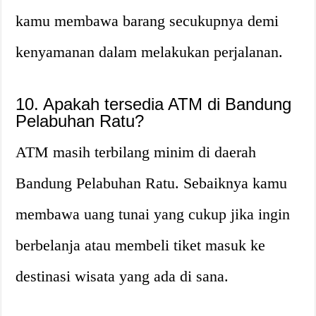
kamu membawa barang secukupnya demi
kenyamanan dalam melakukan perjalanan.
10. Apakah tersedia ATM di Bandung
Pelabuhan Ratu?
ATM masih terbilang minim di daerah
Bandung Pelabuhan Ratu. Sebaiknya kamu
membawa uang tunai yang cukup jika ingin
berbelanja atau membeli tiket masuk ke
destinasi wisata yang ada di sana.