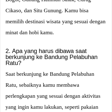
Cikaso, dan Situ Gunung. Kamu bisa
memilih destinasi wisata yang sesuai dengan
minat dan hobi kamu.
2. Apa yang harus dibawa saat
berkunjung ke Bandung Pelabuhan
Ratu?
Saat berkunjung ke Bandung Pelabuhan
Ratu, sebaiknya kamu membawa
perlengkapan yang sesuai dengan aktivitas
yang ingin kamu lakukan, seperti pakaian