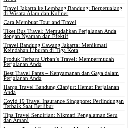
Travel Jakarta ke Lembang Bandung: Berpetualang
di Wisata Alam dan Kuliner
Cara Membuat Tour and Travel
Tiket Bus Travel: Memudahkan Perjalanan Anda
dengan Nyaman dan Efektif
Travel Bandung Cawang Jakarta: Menikmati
Keindahan Liburan di Tiga Kota
Produk Terbaru Urban’s Travel: Mempermudah
Perjalanan Anda
Best Travel Pants – Kenyamanan dan Gaya dalam
Perjalanan Anda
Harga Travel Bandung Cianjur: Hemat Perjalanan
Anda
Covid 19 Travel Insurance Singapore: Perlindungan
Terbaik Saat Berlibur
Tips Travel Sendirian: Nikmati Pengalaman Seru
dan Aman!