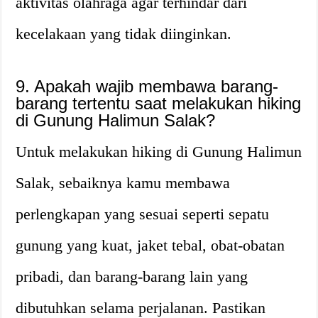
aktivitas olahraga agar terhindar dari
kecelakaan yang tidak diinginkan.
9. Apakah wajib membawa barang-
barang tertentu saat melakukan hiking
di Gunung Halimun Salak?
Untuk melakukan hiking di Gunung Halimun
Salak, sebaiknya kamu membawa
perlengkapan yang sesuai seperti sepatu
gunung yang kuat, jaket tebal, obat-obatan
pribadi, dan barang-barang lain yang
dibutuhkan selama perjalanan. Pastikan