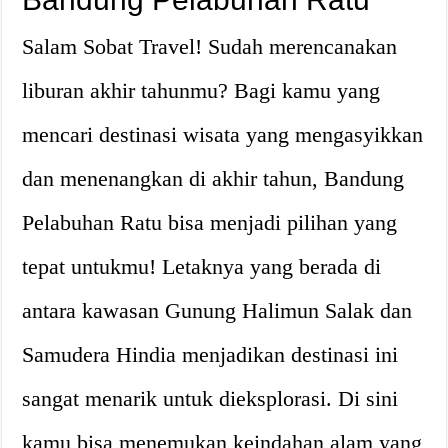
Salam Sobat Travel! Sudah merencanakan
liburan akhir tahunmu? Bagi kamu yang
mencari destinasi wisata yang mengasyikkan
dan menenangkan di akhir tahun, Bandung
Pelabuhan Ratu bisa menjadi pilihan yang
tepat untukmu! Letaknya yang berada di
antara kawasan Gunung Halimun Salak dan
Samudera Hindia menjadikan destinasi ini
sangat menarik untuk dieksplorasi. Di sini
kamu bisa menemukan keindahan alam yang