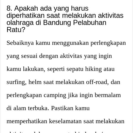
8. Apakah ada yang harus
diperhatikan saat melakukan aktivitas
olahraga di Bandung Pelabuhan
Ratu?
Sebaiknya kamu menggunakan perlengkapan
yang sesuai dengan aktivitas yang ingin
kamu lakukan, seperti sepatu hiking atau
surfing, helm saat melakukan off-road, dan
perlengkapan camping jika ingin bermalam
di alam terbuka. Pastikan kamu
memperhatikan keselamatan saat melakukan