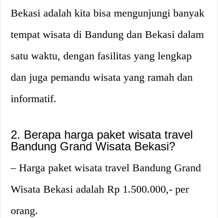
Bekasi adalah kita bisa mengunjungi banyak
tempat wisata di Bandung dan Bekasi dalam
satu waktu, dengan fasilitas yang lengkap
dan juga pemandu wisata yang ramah dan
informatif.
2. Berapa harga paket wisata travel
Bandung Grand Wisata Bekasi?
– Harga paket wisata travel Bandung Grand
Wisata Bekasi adalah Rp 1.500.000,- per
orang.