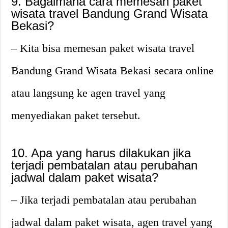
9. Bagaimana cara memesan paket
wisata travel Bandung Grand Wisata
Bekasi?
– Kita bisa memesan paket wisata travel
Bandung Grand Wisata Bekasi secara online
atau langsung ke agen travel yang
menyediakan paket tersebut.
10. Apa yang harus dilakukan jika
terjadi pembatalan atau perubahan
jadwal dalam paket wisata?
– Jika terjadi pembatalan atau perubahan
jadwal dalam paket wisata, agen travel yang