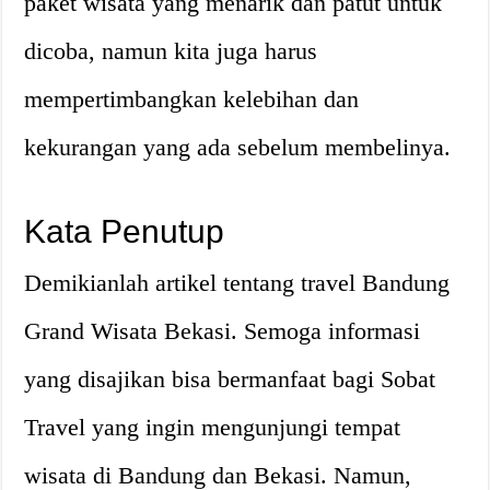
paket wisata yang menarik dan patut untuk
dicoba, namun kita juga harus
mempertimbangkan kelebihan dan
kekurangan yang ada sebelum membelinya.
Kata Penutup
Demikianlah artikel tentang travel Bandung
Grand Wisata Bekasi. Semoga informasi
yang disajikan bisa bermanfaat bagi Sobat
Travel yang ingin mengunjungi tempat
wisata di Bandung dan Bekasi. Namun,