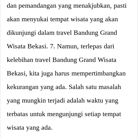
dan pemandangan yang menakjubkan, pasti
akan menyukai tempat wisata yang akan
dikunjungi dalam travel Bandung Grand
Wisata Bekasi. 7. Namun, terlepas dari
kelebihan travel Bandung Grand Wisata
Bekasi, kita juga harus mempertimbangkan
kekurangan yang ada. Salah satu masalah
yang mungkin terjadi adalah waktu yang
terbatas untuk mengunjungi setiap tempat
wisata yang ada.