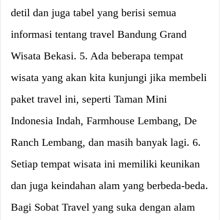
detil dan juga tabel yang berisi semua
informasi tentang travel Bandung Grand
Wisata Bekasi. 5. Ada beberapa tempat
wisata yang akan kita kunjungi jika membeli
paket travel ini, seperti Taman Mini
Indonesia Indah, Farmhouse Lembang, De
Ranch Lembang, dan masih banyak lagi. 6.
Setiap tempat wisata ini memiliki keunikan
dan juga keindahan alam yang berbeda-beda.
Bagi Sobat Travel yang suka dengan alam