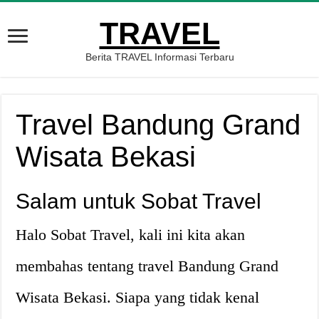
TRAVEL
Berita TRAVEL Informasi Terbaru
Travel Bandung Grand
Wisata Bekasi
Salam untuk Sobat Travel
Halo Sobat Travel, kali ini kita akan
membahas tentang travel Bandung Grand
Wisata Bekasi. Siapa yang tidak kenal