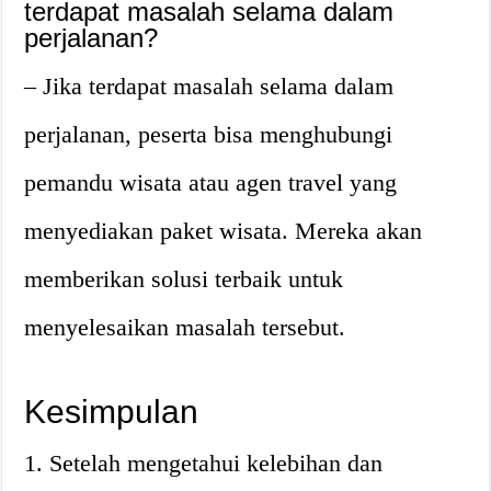
terdapat masalah selama dalam
perjalanan?
– Jika terdapat masalah selama dalam
perjalanan, peserta bisa menghubungi
pemandu wisata atau agen travel yang
menyediakan paket wisata. Mereka akan
memberikan solusi terbaik untuk
menyelesaikan masalah tersebut.
Kesimpulan
1. Setelah mengetahui kelebihan dan