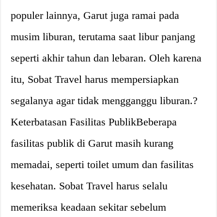
populer lainnya, Garut juga ramai pada
musim liburan, terutama saat libur panjang
seperti akhir tahun dan lebaran. Oleh karena
itu, Sobat Travel harus mempersiapkan
segalanya agar tidak mengganggu liburan.?
Keterbatasan Fasilitas PublikBeberapa
fasilitas publik di Garut masih kurang
memadai, seperti toilet umum dan fasilitas
kesehatan. Sobat Travel harus selalu
memeriksa keadaan sekitar sebelum