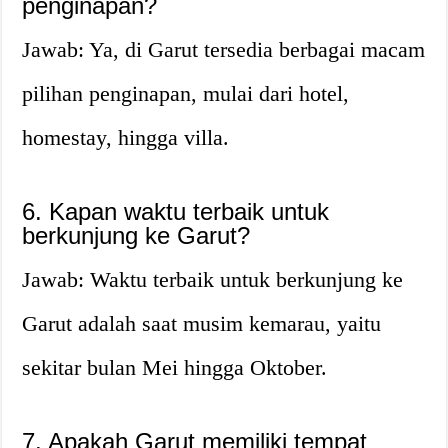
penginapan?
Jawab: Ya, di Garut tersedia berbagai macam
pilihan penginapan, mulai dari hotel,
homestay, hingga villa.
6. Kapan waktu terbaik untuk
berkunjung ke Garut?
Jawab: Waktu terbaik untuk berkunjung ke
Garut adalah saat musim kemarau, yaitu
sekitar bulan Mei hingga Oktober.
7. Apakah Garut memiliki tempat