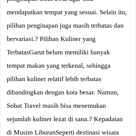
mendapatkan tempat yang sesuai. Selain itu,
pilihan penginapan juga masih terbatas dan
bervariasi.? Pilihan Kuliner yang
TerbatasGarut belum memiliki banyak
tempat makan yang terkenal, sehingga
pilihan kuliner relatif lebih terbatas
dibandingkan dengan kota besar. Namun,
Sobat Travel masih bisa menemukan
sejumlah kuliner lezat di sana.? Kepadatan
di Musim LiburanSeperti destinasi wisata