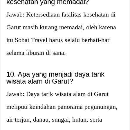
kesehatan yang memadai?
Jawab: Ketersediaan fasilitas kesehatan di
Garut masih kurang memadai, oleh karena
itu Sobat Travel harus selalu berhati-hati
selama liburan di sana.
10. Apa yang menjadi daya tarik
wisata alam di Garut?
Jawab: Daya tarik wisata alam di Garut
meliputi keindahan panorama pegunungan,
air terjun, danau, sungai, hutan, serta