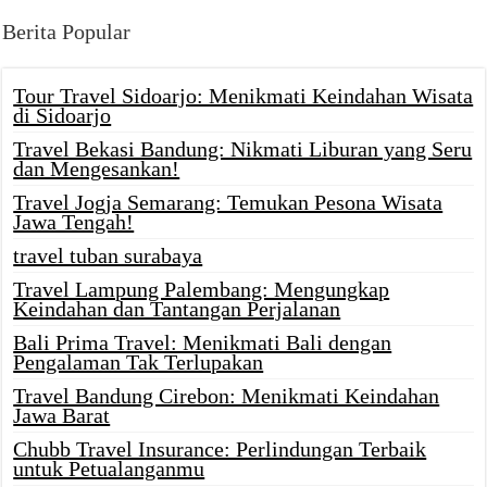
Berita Popular
Tour Travel Sidoarjo: Menikmati Keindahan Wisata
di Sidoarjo
Travel Bekasi Bandung: Nikmati Liburan yang Seru
dan Mengesankan!
Travel Jogja Semarang: Temukan Pesona Wisata
Jawa Tengah!
travel tuban surabaya
Travel Lampung Palembang: Mengungkap
Keindahan dan Tantangan Perjalanan
Bali Prima Travel: Menikmati Bali dengan
Pengalaman Tak Terlupakan
Travel Bandung Cirebon: Menikmati Keindahan
Jawa Barat
Chubb Travel Insurance: Perlindungan Terbaik
untuk Petualanganmu