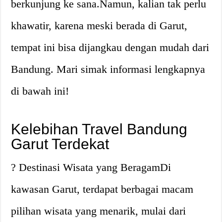
berkunjung ke sana.Namun, kalian tak perlu
khawatir, karena meski berada di Garut,
tempat ini bisa dijangkau dengan mudah dari
Bandung. Mari simak informasi lengkapnya
di bawah ini!
Kelebihan Travel Bandung
Garut Terdekat
? Destinasi Wisata yang BeragamDi
kawasan Garut, terdapat berbagai macam
pilihan wisata yang menarik, mulai dari