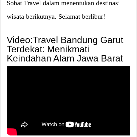
Sobat Travel dalam menentukan destinasi
wisata berikutnya. Selamat berlibur!
Video:Travel Bandung Garut
Terdekat: Menikmati
Keindahan Alam Jawa Barat