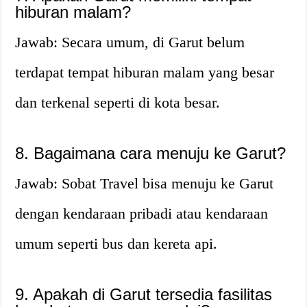
hiburan malam?
Jawab: Secara umum, di Garut belum
terdapat tempat hiburan malam yang besar
dan terkenal seperti di kota besar.
8. Bagaimana cara menuju ke Garut?
Jawab: Sobat Travel bisa menuju ke Garut
dengan kendaraan pribadi atau kendaraan
umum seperti bus dan kereta api.
9. Apakah di Garut tersedia fasilitas