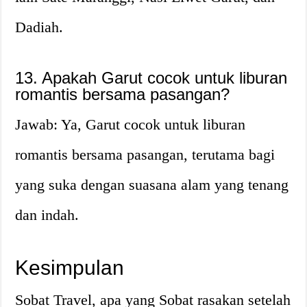
Dadiah.
13. Apakah Garut cocok untuk liburan
romantis bersama pasangan?
Jawab: Ya, Garut cocok untuk liburan
romantis bersama pasangan, terutama bagi
yang suka dengan suasana alam yang tenang
dan indah.
Kesimpulan
Sobat Travel, apa yang Sobat rasakan setelah