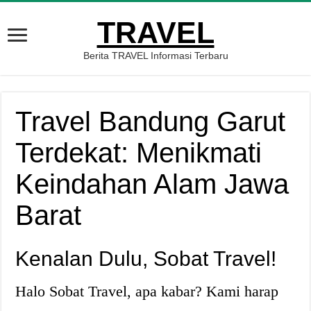
TRAVEL
Berita TRAVEL Informasi Terbaru
Travel Bandung Garut
Terdekat: Menikmati
Keindahan Alam Jawa
Barat
Kenalan Dulu, Sobat Travel!
Halo Sobat Travel, apa kabar? Kami harap