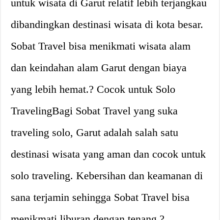
untuk wisata di Garut relatif lebih terjangkau
dibandingkan destinasi wisata di kota besar.
Sobat Travel bisa menikmati wisata alam
dan keindahan alam Garut dengan biaya
yang lebih hemat.? Cocok untuk Solo
TravelingBagi Sobat Travel yang suka
traveling solo, Garut adalah salah satu
destinasi wisata yang aman dan cocok untuk
solo traveling. Kebersihan dan keamanan di
sana terjamin sehingga Sobat Travel bisa
menikmati liburan dengan tenang.?