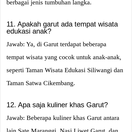
berbagai jenis tumbuhan langka.
11. Apakah garut ada tempat wisata
edukasi anak?
Jawab: Ya, di Garut terdapat beberapa
tempat wisata yang cocok untuk anak-anak,
seperti Taman Wisata Edukasi Siliwangi dan
Taman Satwa Cikembang.
12. Apa saja kuliner khas Garut?
Jawab: Beberapa kuliner khas Garut antara
lain Sate Maranggi, Nasi Liwet Garut, dan