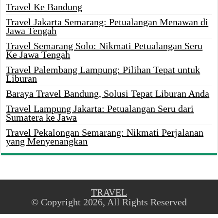
Travel Ke Bandung
Travel Jakarta Semarang: Petualangan Menawan di
Jawa Tengah
Travel Semarang Solo: Nikmati Petualangan Seru
Ke Jawa Tengah
Travel Palembang Lampung: Pilihan Tepat untuk
Liburan
Baraya Travel Bandung, Solusi Tepat Liburan Anda
Travel Lampung Jakarta: Petualangan Seru dari
Sumatera ke Jawa
Travel Pekalongan Semarang: Nikmati Perjalanan
yang Menyenangkan
TRAVEL
© Copyright 2026, All Rights Reserved