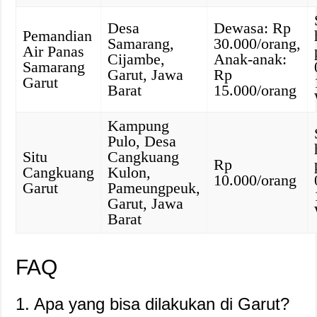
Desa
Dewasa: Rp
Pemandian
Samarang,
30.000/orang,
Air Panas
Cijambe,
Anak-anak:
Samarang
Garut, Jawa
Rp
Garut
Barat
15.000/orang
Kampung
Pulo, Desa
Situ
Cangkuang
Rp
Cangkuang
Kulon,
10.000/orang
Garut
Pameungpeuk,
Garut, Jawa
Barat
FAQ
1. Apa yang bisa dilakukan di Garut?