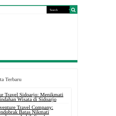
ta Terbaru
ur Travel Sidoarjo: Menikmati
indahan Wisata di Sidoarjo
venture Travel Company:
ndobrak Batas Nikmati