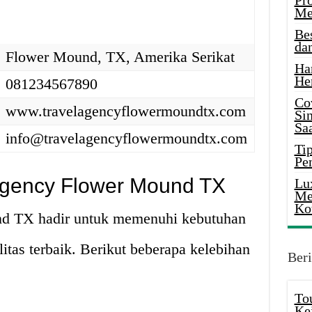
Pr
Me
Be
da
Flower Mound, TX, Amerika Serikat
Ha
He
081234567890
Co
www.travelagencyflowermoundtx.com
Si
Saa
info@travelagencyflowermoundtx.com
Tip
Pe
Agency Flower Mound TX
Lu
Me
Ko
d TX hadir untuk memenuhi kebutuhan
itas terbaik. Berikut beberapa kelebihan
Beri
To
Ke