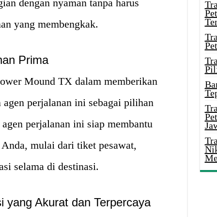
rgian dengan nyaman tanpa harus
Tr
Pe
Te
anan yang membengkak.
Tr
Pe
nan Prima
Tr
Pil
lower Mound TX dalam memberikan
Ba
Te
agen perjalanan ini sebagai pilihan
Tr
Pe
i agen perjalanan ini siap membantu
Ja
Tr
Anda, mulai dari tiket pesawat,
Ni
Me
si selama di destinasi.
i yang Akurat dan Terpercaya