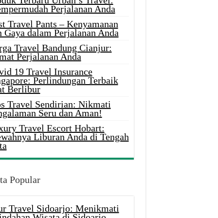
oduk Terbaru Urban’s Travel:
mpermudah Perjalanan Anda
st Travel Pants – Kenyamanan
n Gaya dalam Perjalanan Anda
rga Travel Bandung Cianjur:
mat Perjalanan Anda
vid 19 Travel Insurance
ngapore: Perlindungan Terbaik
t Berlibur
s Travel Sendirian: Nikmati
ngalaman Seru dan Aman!
xury Travel Escort Hobart:
wahnya Liburan Anda di Tengah
ta
ta Popular
ur Travel Sidoarjo: Menikmati
indahan Wisata di Sidoarjo