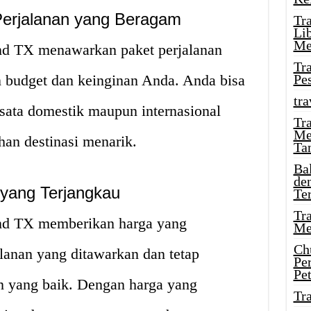
Perjalanan yang Beragam
Tr
Li
Me
d TX menawarkan paket perjalanan
Tr
 budget dan keinginan Anda. Anda bisa
Pe
tra
sata domestik maupun internasional
Tr
Me
an destinasi menarik.
Ta
Ba
de
yang Terjangkau
Te
Tr
nd TX memberikan harga yang
Me
Ch
alanan yang ditawarkan dan tetap
Pe
Pe
n yang baik. Dengan harga yang
Tr