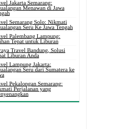
avel Jakarta Semarang:
tualangan Menawan di Jawa
ngah
avel Semarang Solo: Nikmati
tualangan Seru Ke Jawa Tengah
avel Palembang Lampung:
ihan Tepat untuk Liburan
raya Travel Bandung, Solusi
pat Liburan Anda
avel Lampung Jakarta:
tualangan Seru dari Sumatera ke
wa
avel Pekalongan Semarang:
kmati Perjalanan yang
nyenangkan