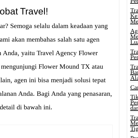
Pe
bat Travel!
Tr
Ke
Me
bar? Semoga selalu dalam keadaan yang
Ag
Me
, kami akan membahas salah satu agen
Lu
Tr
ah Anda, yaitu Travel Agency Flower
Pe
 mengunjungi Flower Mound TX atau
Tr
Ba
Al
lain, agen ini bisa menjadi solusi tepat
Ca
jalanan Anda. Bagi Anda yang penasaran,
Ti
Pe
etail di bawah ini.
dan
Tr
Me
Ti