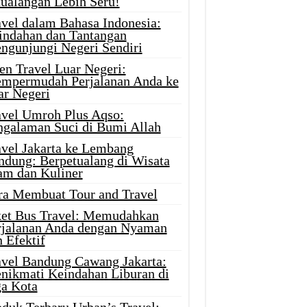
tualangan Lebih Seru!
avel dalam Bahasa Indonesia:
indahan dan Tantangan
ngunjungi Negeri Sendiri
en Travel Luar Negeri:
mpermudah Perjalanan Anda ke
ar Negeri
avel Umroh Plus Aqso:
ngalaman Suci di Bumi Allah
avel Jakarta ke Lembang
ndung: Berpetualang di Wisata
am dan Kuliner
ra Membuat Tour and Travel
ket Bus Travel: Memudahkan
rjalanan Anda dengan Nyaman
 Efektif
avel Bandung Cawang Jakarta:
nikmati Keindahan Liburan di
ga Kota