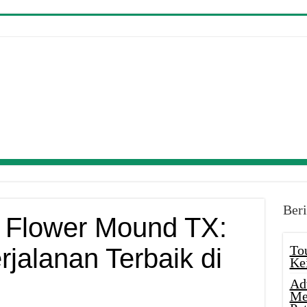
Beri
 Flower Mound TX:
To
rjalanan Terbaik di
Ke
Ad
Me