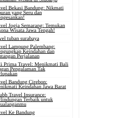
avel Bekasi Bandung: Nikmati
buran yang Seru dan
ngesankan!
avel Jogja Semarang: Temukan
sona Wisata Jawa Tengah!
vel tuban surabaya
avel Lampung Palembang:
ngungkap Keindahan dan
ntangan Perjalanan
li Prima Travel: Menikmati Bali
ngan Pengalaman Tak
rlupakan
avel Bandung Cirebon:
nikmati Keindahan Jawa Barat
ubb Travel Insurance:
rlindungan Terbaik untuk
tualanganmu
avel Ke Bandung