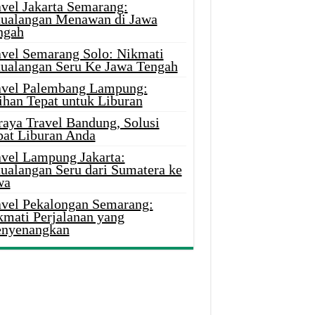
avel Jakarta Semarang:
tualangan Menawan di Jawa
ngah
avel Semarang Solo: Nikmati
tualangan Seru Ke Jawa Tengah
avel Palembang Lampung:
ihan Tepat untuk Liburan
raya Travel Bandung, Solusi
pat Liburan Anda
avel Lampung Jakarta:
tualangan Seru dari Sumatera ke
wa
avel Pekalongan Semarang:
kmati Perjalanan yang
nyenangkan