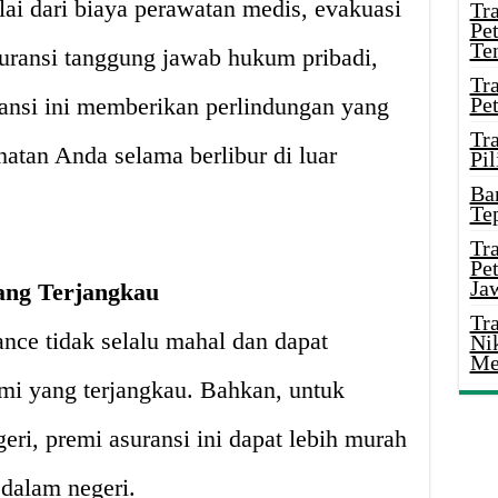
ai dari biaya perawatan medis, evakuasi
Tr
Pe
Te
asuransi tanggung jawab hukum pribadi,
Tr
ransi ini memberikan perlindungan yang
Pe
Tr
atan Anda selama berlibur di luar
Pil
Ba
Te
Tr
Pe
Ja
ang Terjangkau
Tr
ance tidak selalu mahal dan dapat
Ni
Me
mi yang terjangkau. Bahkan, untuk
eri, premi asuransi ini dapat lebih murah
 dalam negeri.