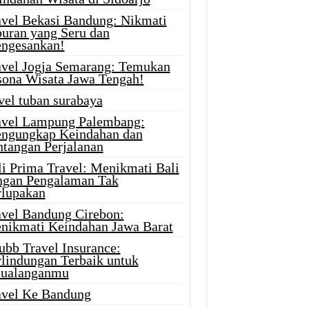
avel Bekasi Bandung: Nikmati
buran yang Seru dan
ngesankan!
avel Jogja Semarang: Temukan
sona Wisata Jawa Tengah!
vel tuban surabaya
avel Lampung Palembang:
ngungkap Keindahan dan
ntangan Perjalanan
li Prima Travel: Menikmati Bali
ngan Pengalaman Tak
rlupakan
avel Bandung Cirebon:
nikmati Keindahan Jawa Barat
ubb Travel Insurance:
rlindungan Terbaik untuk
tualanganmu
avel Ke Bandung