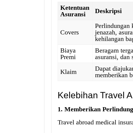
Ketentuan
Deskripsi
Asuransi
Perlindungan k
Covers
jenazah, asur
kehilangan ba
Biaya
Beragam tergan
Premi
asuransi, dan
Dapat diajukan
Klaim
memberikan bu
Kelebihan Travel 
1. Memberikan Perlindung
Travel abroad medical insu