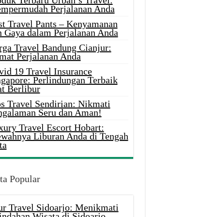
oduk Terbaru Urban’s Travel:
mpermudah Perjalanan Anda
st Travel Pants – Kenyamanan
n Gaya dalam Perjalanan Anda
rga Travel Bandung Cianjur:
mat Perjalanan Anda
vid 19 Travel Insurance
ngapore: Perlindungan Terbaik
t Berlibur
s Travel Sendirian: Nikmati
ngalaman Seru dan Aman!
xury Travel Escort Hobart:
wahnya Liburan Anda di Tengah
ta
ta Popular
ur Travel Sidoarjo: Menikmati
indahan Wisata di Sidoarjo