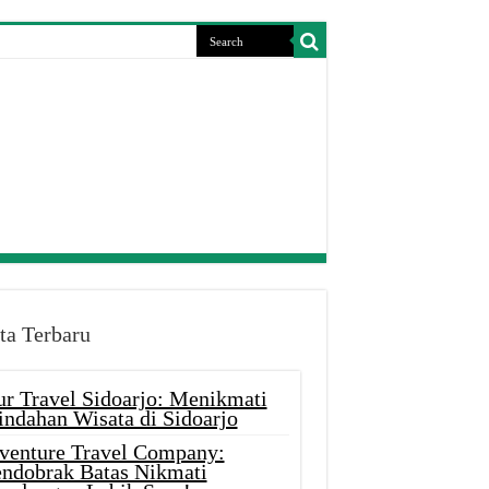
ta Terbaru
ur Travel Sidoarjo: Menikmati
indahan Wisata di Sidoarjo
venture Travel Company:
ndobrak Batas Nikmati