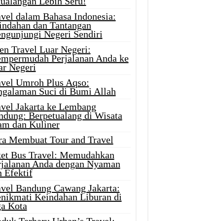
tualangan Lebih Seru!
avel dalam Bahasa Indonesia:
indahan dan Tantangan
ngunjungi Negeri Sendiri
en Travel Luar Negeri:
mpermudah Perjalanan Anda ke
ar Negeri
avel Umroh Plus Aqso:
ngalaman Suci di Bumi Allah
avel Jakarta ke Lembang
ndung: Berpetualang di Wisata
am dan Kuliner
ra Membuat Tour and Travel
ket Bus Travel: Memudahkan
rjalanan Anda dengan Nyaman
 Efektif
avel Bandung Cawang Jakarta:
nikmati Keindahan Liburan di
ga Kota