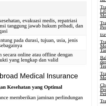
Tr
Li
Me
esehatan, evakuasi medis, repatriasi
Tr
ansi tanggung jawab hukum pribadi, dan
Pe
gasi
tra
tung pada durasi, tujuan, usia, jenis
Tr
 sebagainya
Me
Ta
 secara online atau offline dengan
Ba
kti yang lengkap dan valid
de
Te
Tr
Abroad Medical Insurance
Me
Ch
an Kesehatan yang Optimal
Pe
Pe
rance memberikan jaminan perlindungan
Tr