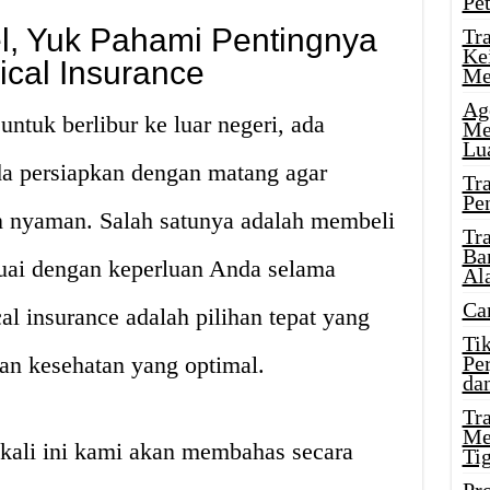
Pe
l, Yuk Pahami Pentingnya
Tr
Ke
ical Insurance
Me
Ag
tuk berlibur ke luar negeri, ada
Me
Lu
da persiapkan dengan matang agar
Tr
Pe
n nyaman. Salah satunya adalah membeli
Tr
Ba
suai dengan keperluan Anda selama
Al
Ca
al insurance adalah pilihan tepat yang
Ti
an kesehatan yang optimal.
Pe
dan
Tr
Me
l kali ini kami akan membahas secara
Ti