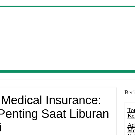
Beri
 Medical Insurance:
To
Penting Saat Liburan
Ke
i
Ad
Me