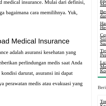
Pr
d medical insurance. Mulai dari definisi,
Me
Be
gga bagaimana cara memilihnya. Yuk,
da
Ha
He
Co
Si
road Medical Insurance
Saa
Tip
ance adalah asuransi kesehatan yang
Pe
berikan perlindungan medis saat Anda
Lu
Me
Ko
kondisi darurat, asuransi ini dapat
a perawatan medis atau evakuasi yang
Beri
To
Ke