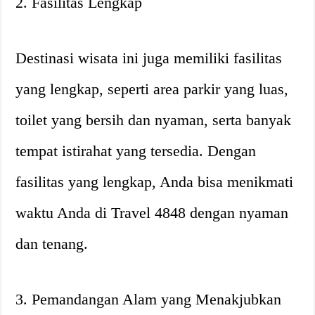
2. Fasilitas Lengkap
Destinasi wisata ini juga memiliki fasilitas
yang lengkap, seperti area parkir yang luas,
toilet yang bersih dan nyaman, serta banyak
tempat istirahat yang tersedia. Dengan
fasilitas yang lengkap, Anda bisa menikmati
waktu Anda di Travel 4848 dengan nyaman
dan tenang.
3. Pemandangan Alam yang Menakjubkan