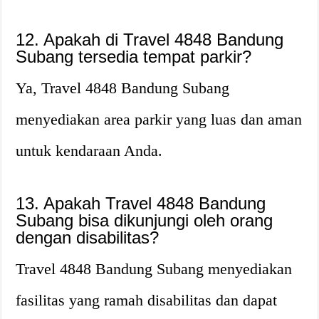
12. Apakah di Travel 4848 Bandung
Subang tersedia tempat parkir?
Ya, Travel 4848 Bandung Subang
menyediakan area parkir yang luas dan aman
untuk kendaraan Anda.
13. Apakah Travel 4848 Bandung
Subang bisa dikunjungi oleh orang
dengan disabilitas?
Travel 4848 Bandung Subang menyediakan
fasilitas yang ramah disabilitas dan dapat