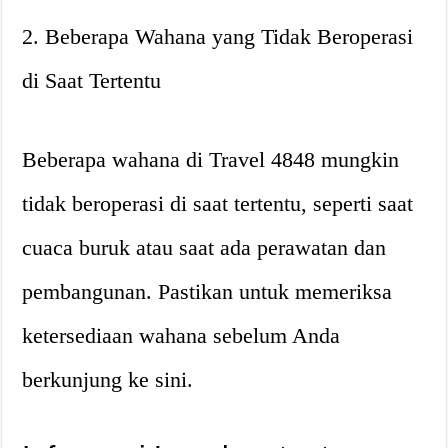
2. Beberapa Wahana yang Tidak Beroperasi
di Saat Tertentu
Beberapa wahana di Travel 4848 mungkin
tidak beroperasi di saat tertentu, seperti saat
cuaca buruk atau saat ada perawatan dan
pembangunan. Pastikan untuk memeriksa
ketersediaan wahana sebelum Anda
berkunjung ke sini.