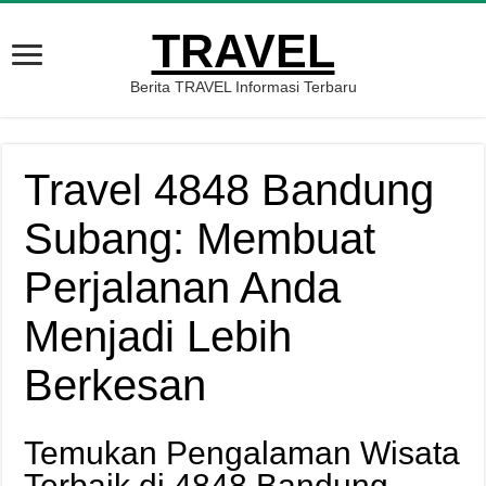
TRAVEL
Berita TRAVEL Informasi Terbaru
Travel 4848 Bandung
Subang: Membuat
Perjalanan Anda
Menjadi Lebih
Berkesan
Temukan Pengalaman Wisata
Terbaik di 4848 Bandung