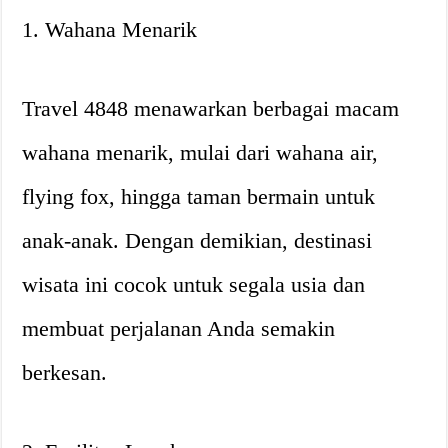
1. Wahana Menarik
Travel 4848 menawarkan berbagai macam
wahana menarik, mulai dari wahana air,
flying fox, hingga taman bermain untuk
anak-anak. Dengan demikian, destinasi
wisata ini cocok untuk segala usia dan
membuat perjalanan Anda semakin
berkesan.