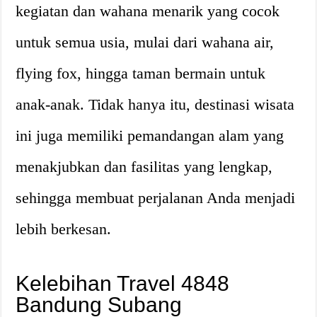
kegiatan dan wahana menarik yang cocok
untuk semua usia, mulai dari wahana air,
flying fox, hingga taman bermain untuk
anak-anak. Tidak hanya itu, destinasi wisata
ini juga memiliki pemandangan alam yang
menakjubkan dan fasilitas yang lengkap,
sehingga membuat perjalanan Anda menjadi
lebih berkesan.
Kelebihan Travel 4848
Bandung Subang