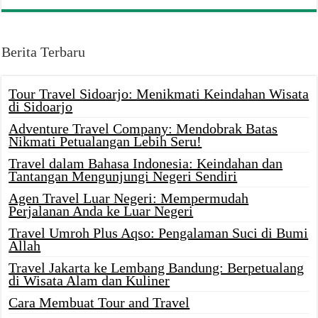
Berita Terbaru
Tour Travel Sidoarjo: Menikmati Keindahan Wisata
di Sidoarjo
Adventure Travel Company: Mendobrak Batas
Nikmati Petualangan Lebih Seru!
Travel dalam Bahasa Indonesia: Keindahan dan
Tantangan Mengunjungi Negeri Sendiri
Agen Travel Luar Negeri: Mempermudah
Perjalanan Anda ke Luar Negeri
Travel Umroh Plus Aqso: Pengalaman Suci di Bumi
Allah
Travel Jakarta ke Lembang Bandung: Berpetualang
di Wisata Alam dan Kuliner
Cara Membuat Tour and Travel