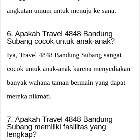
angkutan umum untuk menuju ke sana.
6. Apakah Travel 4848 Bandung
Subang cocok untuk anak-anak?
Iya, Travel 4848 Bandung Subang sangat
cocok untuk anak-anak karena menyediakan
banyak wahana taman bermain yang dapat
mereka nikmati.
7. Apakah Travel 4848 Bandung
Subang memiliki fasilitas yang
lengkap?