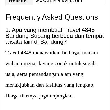
Website
www.travel4848.com
Frequently Asked Questions
1. Apa yang membuat Travel 4848
Bandung Subang berbeda dari tempat
wisata lain di Bandung?
Travel 4848 menawarkan berbagai macam
wahana menarik yang cocok untuk segala
usia, serta pemandangan alam yang
menakjubkan dan fasilitas yang lengkap.
Harga tiketnya juga terjangkau.