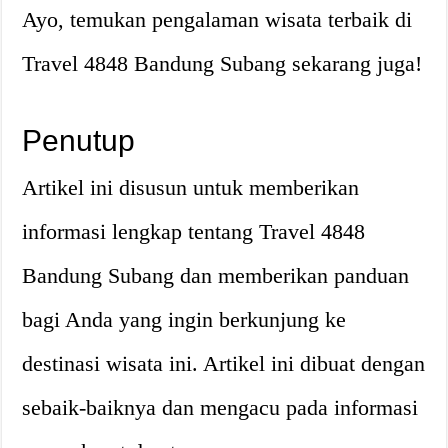
Ayo, temukan pengalaman wisata terbaik di
Travel 4848 Bandung Subang sekarang juga!
Penutup
Artikel ini disusun untuk memberikan
informasi lengkap tentang Travel 4848
Bandung Subang dan memberikan panduan
bagi Anda yang ingin berkunjung ke
destinasi wisata ini. Artikel ini dibuat dengan
sebaik-baiknya dan mengacu pada informasi