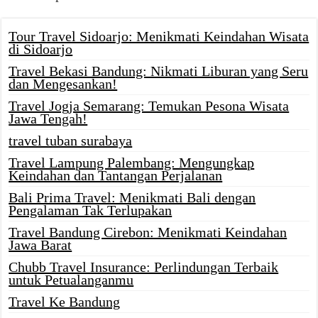
Tour Travel Sidoarjo: Menikmati Keindahan Wisata
di Sidoarjo
Travel Bekasi Bandung: Nikmati Liburan yang Seru
dan Mengesankan!
Travel Jogja Semarang: Temukan Pesona Wisata
Jawa Tengah!
travel tuban surabaya
Travel Lampung Palembang: Mengungkap
Keindahan dan Tantangan Perjalanan
Bali Prima Travel: Menikmati Bali dengan
Pengalaman Tak Terlupakan
Travel Bandung Cirebon: Menikmati Keindahan
Jawa Barat
Chubb Travel Insurance: Perlindungan Terbaik
untuk Petualanganmu
Travel Ke Bandung