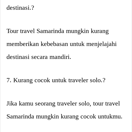
destinasi.?
Tour travel Samarinda mungkin kurang
memberikan kebebasan untuk menjelajahi
destinasi secara mandiri.
7. Kurang cocok untuk traveler solo.?
Jika kamu seorang traveler solo, tour travel
Samarinda mungkin kurang cocok untukmu.