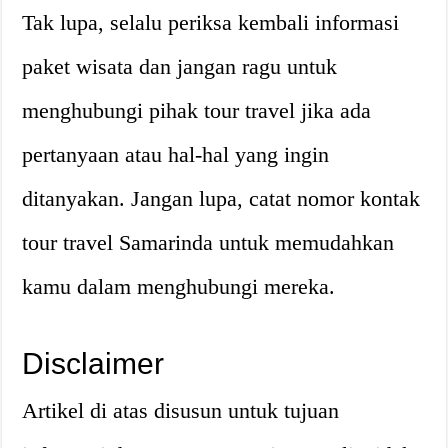
Tak lupa, selalu periksa kembali informasi
paket wisata dan jangan ragu untuk
menghubungi pihak tour travel jika ada
pertanyaan atau hal-hal yang ingin
ditanyakan. Jangan lupa, catat nomor kontak
tour travel Samarinda untuk memudahkan
kamu dalam menghubungi mereka.
Disclaimer
Artikel di atas disusun untuk tujuan