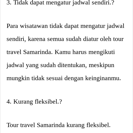
3. Tidak dapat mengatur jadwal sendiri.?
Para wisatawan tidak dapat mengatur jadwal
sendiri, karena semua sudah diatur oleh tour
travel Samarinda. Kamu harus mengikuti
jadwal yang sudah ditentukan, meskipun
mungkin tidak sesuai dengan keinginanmu.
4. Kurang fleksibel.?
Tour travel Samarinda kurang fleksibel.