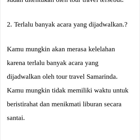
2. Terlalu banyak acara yang dijadwalkan.?
Kamu mungkin akan merasa kelelahan
karena terlalu banyak acara yang
dijadwalkan oleh tour travel Samarinda.
Kamu mungkin tidak memiliki waktu untuk
beristirahat dan menikmati liburan secara
santai.