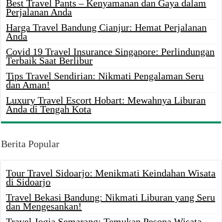
Best Travel Pants – Kenyamanan dan Gaya dalam
Perjalanan Anda
Harga Travel Bandung Cianjur: Hemat Perjalanan
Anda
Covid 19 Travel Insurance Singapore: Perlindungan
Terbaik Saat Berlibur
Tips Travel Sendirian: Nikmati Pengalaman Seru
dan Aman!
Luxury Travel Escort Hobart: Mewahnya Liburan
Anda di Tengah Kota
Berita Popular
Tour Travel Sidoarjo: Menikmati Keindahan Wisata
di Sidoarjo
Travel Bekasi Bandung: Nikmati Liburan yang Seru
dan Mengesankan!
Travel Jogja Semarang: Temukan Pesona Wisata