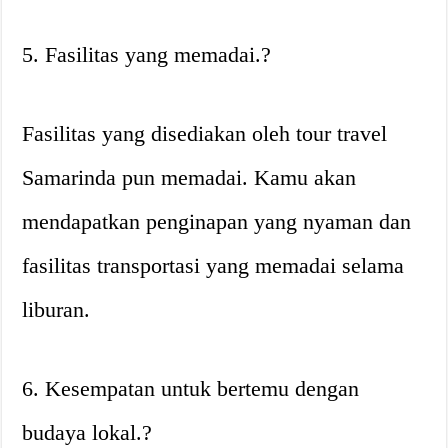
5. Fasilitas yang memadai.?
Fasilitas yang disediakan oleh tour travel
Samarinda pun memadai. Kamu akan
mendapatkan penginapan yang nyaman dan
fasilitas transportasi yang memadai selama
liburan.
6. Kesempatan untuk bertemu dengan
budaya lokal.?