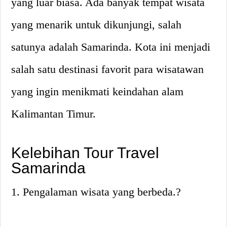
yang luar biasa. Ada banyak tempat wisata
yang menarik untuk dikunjungi, salah
satunya adalah Samarinda. Kota ini menjadi
salah satu destinasi favorit para wisatawan
yang ingin menikmati keindahan alam
Kalimantan Timur.
Kelebihan Tour Travel
Samarinda
1. Pengalaman wisata yang berbeda.?