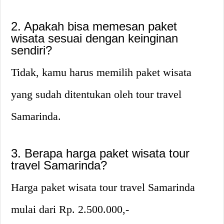
2. Apakah bisa memesan paket
wisata sesuai dengan keinginan
sendiri?
Tidak, kamu harus memilih paket wisata
yang sudah ditentukan oleh tour travel
Samarinda.
3. Berapa harga paket wisata tour
travel Samarinda?
Harga paket wisata tour travel Samarinda
mulai dari Rp. 2.500.000,-