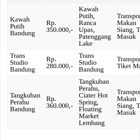
Kawah
Putih,
Transpor
Kawah
Rp.
Ranca
Makan
Putih
350.000,-
Upas,
Siang, T
Bandung
Patenggang
Masuk
Lake
Trans
Trans
Rp.
Transpor
Studio
Studio
280.000,-
Tiket M
Bandung
Bandung
Tangkuban
Perahu,
Transpor
Tangkuban
Ciater Hot
Rp.
Makan
Perahu
Spring,
360.000,-
Siang, T
Bandung
Floating
Masuk
Market
Lembang