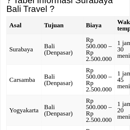
? Tabel Informasi Surabaya
Bali Travel ?
Wak
Asal
Tujuan
Biaya
tem
Rp
1 ja
Bali
500.000 –
Surabaya
30
(Denpasar)
Rp
meni
2.500.000
Rp
1 ja
Bali
500.000 –
Carsamba
45
(Denpasar)
Rp
meni
2.500.000
Rp
1 ja
Bali
500.000 –
Yogyakarta
20
(Denpasar)
Rp
meni
2.500.000