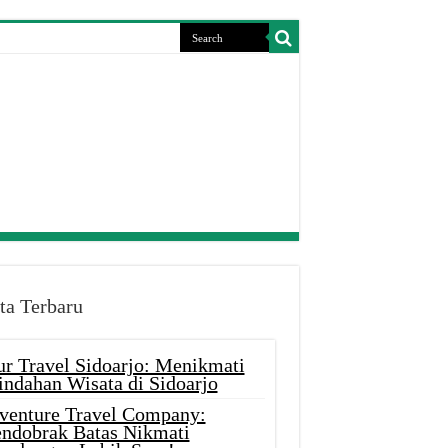
ta Terbaru
ur Travel Sidoarjo: Menikmati
indahan Wisata di Sidoarjo
venture Travel Company:
ndobrak Batas Nikmati