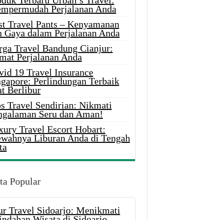
oduk Terbaru Urban’s Travel:
mpermudah Perjalanan Anda
st Travel Pants – Kenyamanan
n Gaya dalam Perjalanan Anda
rga Travel Bandung Cianjur:
mat Perjalanan Anda
vid 19 Travel Insurance
ngapore: Perlindungan Terbaik
t Berlibur
s Travel Sendirian: Nikmati
ngalaman Seru dan Aman!
xury Travel Escort Hobart:
wahnya Liburan Anda di Tengah
ta
ta Popular
ur Travel Sidoarjo: Menikmati
indahan Wisata di Sidoarjo