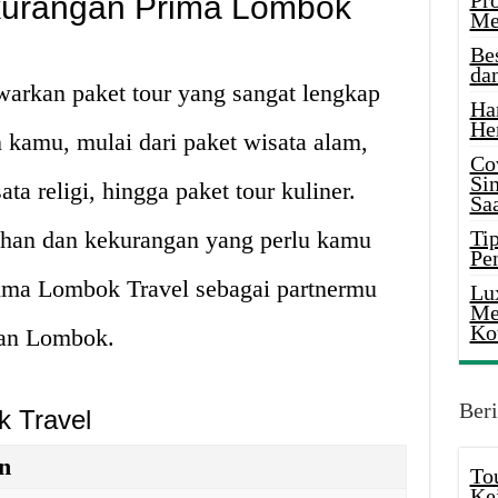
Pr
kurangan Prima Lombok
Me
Be
da
rkan paket tour yang sangat lengkap
Ha
He
 kamu, mulai dari paket wisata alam,
Co
Si
ta religi, hingga paket tour kuliner.
Saa
ihan dan kekurangan yang perlu kamu
Tip
Pe
ima Lombok Travel sebagai partnermu
Lu
Me
Ko
han Lombok.
Beri
k Travel
an
To
Ke