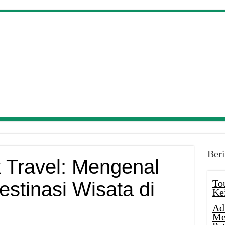
Beri
 Travel: Mengenal
To
stinasi Wisata di
Ke
Ad
Me