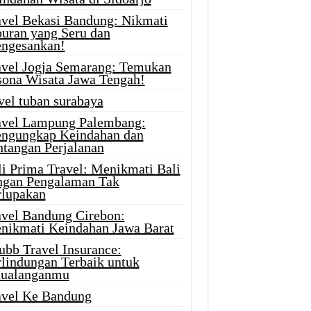
avel Bekasi Bandung: Nikmati
buran yang Seru dan
ngesankan!
avel Jogja Semarang: Temukan
sona Wisata Jawa Tengah!
vel tuban surabaya
avel Lampung Palembang:
ngungkap Keindahan dan
ntangan Perjalanan
li Prima Travel: Menikmati Bali
ngan Pengalaman Tak
rlupakan
avel Bandung Cirebon:
nikmati Keindahan Jawa Barat
ubb Travel Insurance:
rlindungan Terbaik untuk
tualanganmu
avel Ke Bandung