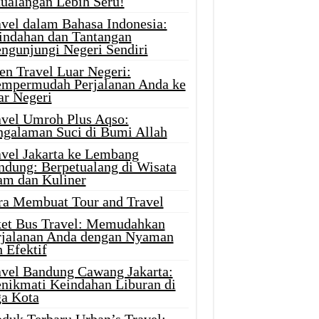
tualangan Lebih Seru!
avel dalam Bahasa Indonesia:
indahan dan Tantangan
ngunjungi Negeri Sendiri
en Travel Luar Negeri:
mpermudah Perjalanan Anda ke
ar Negeri
avel Umroh Plus Aqso:
ngalaman Suci di Bumi Allah
avel Jakarta ke Lembang
ndung: Berpetualang di Wisata
am dan Kuliner
ra Membuat Tour and Travel
ket Bus Travel: Memudahkan
rjalanan Anda dengan Nyaman
 Efektif
avel Bandung Cawang Jakarta:
nikmati Keindahan Liburan di
ga Kota