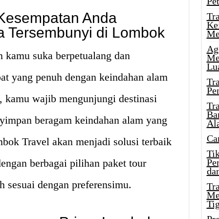
Pe
Kesempatan Anda
Tr
Ke
a Tersembunyi di Lombok
Me
Ag
h kamu suka berpetualang dan
Me
Lu
at yang penuh dengan keindahan alam
Tr
Pe
, kamu wajib mengunjungi destinasi
Tr
Ba
yimpan beragam keindahan alam yang
Al
Ca
bok Travel akan menjadi solusi terbaik
Ti
ngan berbagai pilihan paket tour
Pe
dan
h sesuai dengan preferensimu.
Tr
Me
Ti