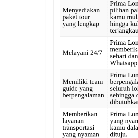
Prima Lo
Menyediakan
pilihan p
paket tour
kamu mulai
yang lengkap
hingga ku
terjangkau
Prima Lo
memberika
Melayani 24/7
sehari dan
Whatsapp,
Prima Lom
Memiliki team
berpenga
guide yang
seluruh l
berpengalaman
sehingga 
dibutuhka
Memberikan
Prima Lom
layanan
yang nyam
transportasi
kamu dala
yang nyaman
dituju.