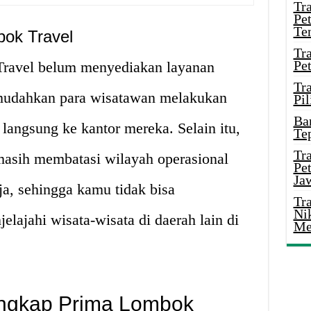
Tr
Pe
Te
ok Travel
Tr
Pe
ravel belum menyediakan layanan
Tr
mudahkan para wisatawan melakukan
Pil
Ba
 langsung ke kantor mereka. Selain itu,
Te
Tr
asih membatasi wilayah operasional
Pe
Ja
a, sehingga kamu tidak bisa
Tr
Ni
ajahi wisata-wisata di daerah lain di
Me
engkap Prima Lombok