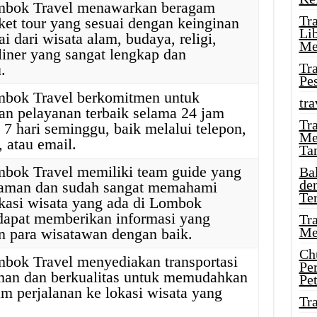
mbok Travel menawarkan beragam
Tr
aket tour yang sesuai dengan keinginan
Li
 dari wisata alam, budaya, religi,
Me
liner yang sangat lengkap dan
Tr
.
Pe
mbok Travel berkomitmen untuk
tra
n pelayanan terbaik selama 24 jam
Tr
 7 hari seminggu, baik melalui telepon,
Me
 atau email.
Ta
bok Travel memiliki team guide yang
Ba
de
laman dan sudah sangat memahami
Te
okasi wisata yang ada di Lombok
dapat memberikan informasi yang
Tr
Me
n para wisatawan dengan baik.
Ch
bok Travel menyediakan transportasi
Pe
an dan berkualitas untuk memudahkan
Pe
m perjalanan ke lokasi wisata yang
Tr