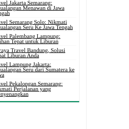
avel Jakarta Semarang:
tualangan Menawan di Jawa
ngah
avel Semarang Solo: Nikmati
tualangan Seru Ke Jawa Tengah
avel Palembang Lampung:
ihan Tepat untuk Liburan
raya Travel Bandung, Solusi
pat Liburan Anda
avel Lampung Jakarta:
tualangan Seru dari Sumatera ke
wa
avel Pekalongan Semarang:
kmati Perjalanan yang
nyenangkan