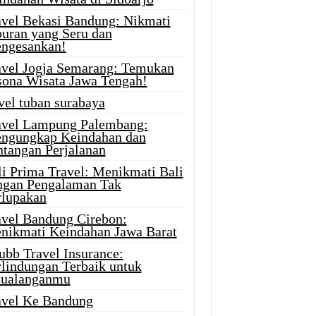
avel Bekasi Bandung: Nikmati
buran yang Seru dan
ngesankan!
avel Jogja Semarang: Temukan
sona Wisata Jawa Tengah!
vel tuban surabaya
avel Lampung Palembang:
ngungkap Keindahan dan
ntangan Perjalanan
li Prima Travel: Menikmati Bali
ngan Pengalaman Tak
rlupakan
avel Bandung Cirebon:
nikmati Keindahan Jawa Barat
ubb Travel Insurance:
rlindungan Terbaik untuk
tualanganmu
avel Ke Bandung