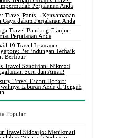
oduk Terbaru Urban’s Travel:
mpermudah Perjalanan Anda
st Travel Pants – Kenyamanan
n Gaya dalam Perjalanan Anda
rga Travel Bandung Cianjur:
mat Perjalanan Anda
vid 19 Travel Insurance
ngapore: Perlindungan Terbaik
t Berlibur
s Travel Sendirian: Nikmati
ngalaman Seru dan Aman!
xury Travel Escort Hobart:
wahnya Liburan Anda di Tengah
ta
ta Popular
ur Travel Sidoarjo: Menikmati
indahan Wisata di Sidoarjo