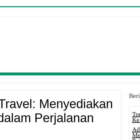
Beri
Travel: Menyediakan
To
alam Perjalanan
Ke
Ad
Me