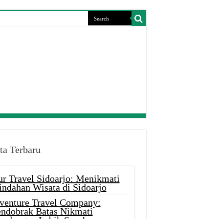
ta Terbaru
ur Travel Sidoarjo: Menikmati
indahan Wisata di Sidoarjo
venture Travel Company:
ndobrak Batas Nikmati