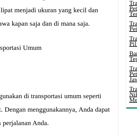
Tr
Pe
ilipat menjadi ukuran yang kecil dan
Te
awa kapan saja dan di mana saja.
Tr
Pe
Tr
Pil
nsportasi Umum
Ba
Te
Tr
Pe
Ja
Tr
Ni
igunakan di transportasi umum seperti
Me
wat. Dengan menggunakannya, Anda dapat
 perjalanan Anda.