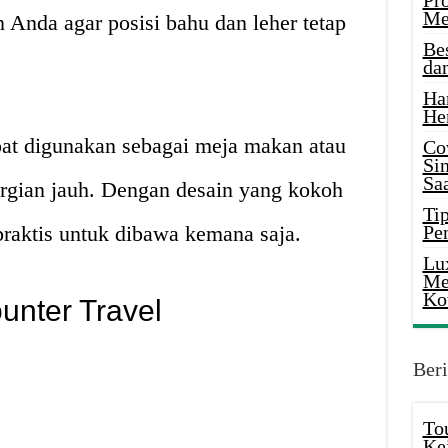
Pr
Me
n Anda agar posisi bahu dan leher tetap
Be
da
Ha
He
pat digunakan sebagai meja makan atau
Co
Si
Saa
ergian jauh. Dengan desain yang kokoh
Tip
 praktis untuk dibawa kemana saja.
Pe
Lu
Me
Ko
unter Travel
Beri
To
Ke