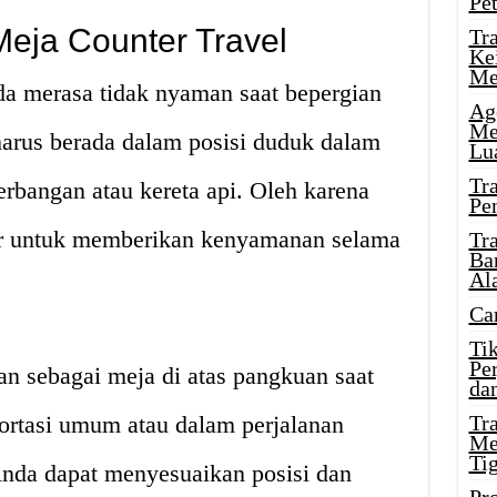
Pe
eja Counter Travel
Tr
Ke
Me
da merasa tidak nyaman saat bepergian
Ag
Me
harus berada dalam posisi duduk dalam
Lu
Tr
rbangan atau kereta api. Oleh karena
Pe
adir untuk memberikan kenyamanan selama
Tr
Ba
Al
Ca
Ti
Pe
an sebagai meja di atas pangkuan saat
dan
ortasi umum atau dalam perjalanan
Tr
Me
Ti
Anda dapat menyesuaikan posisi dan