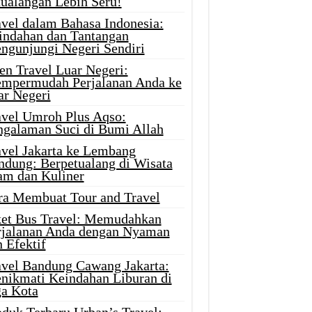
tualangan Lebih Seru!
avel dalam Bahasa Indonesia:
indahan dan Tantangan
ngunjungi Negeri Sendiri
en Travel Luar Negeri:
mpermudah Perjalanan Anda ke
ar Negeri
avel Umroh Plus Aqso:
ngalaman Suci di Bumi Allah
avel Jakarta ke Lembang
ndung: Berpetualang di Wisata
am dan Kuliner
ra Membuat Tour and Travel
ket Bus Travel: Memudahkan
rjalanan Anda dengan Nyaman
 Efektif
avel Bandung Cawang Jakarta:
nikmati Keindahan Liburan di
ga Kota