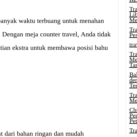
Tr
Li
Me
banyak waktu terbuang untuk menahan
Tr
s. Dengan meja counter travel, Anda tidak
Pe
tra
atian ekstra untuk membawa posisi bahu
Tr
Me
Ta
Ba
de
Te
Tr
Me
Ch
Pe
Pe
Tr
at dari bahan ringan dan mudah