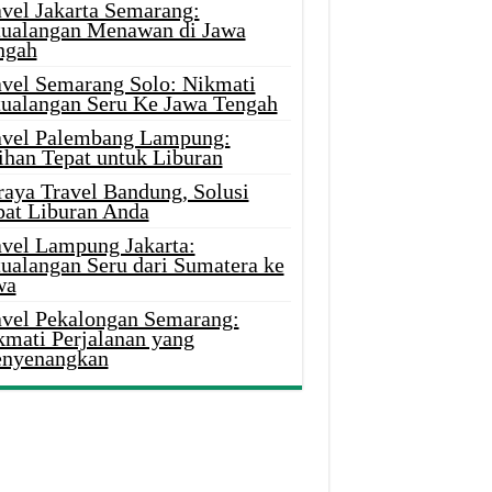
avel Jakarta Semarang:
tualangan Menawan di Jawa
ngah
avel Semarang Solo: Nikmati
tualangan Seru Ke Jawa Tengah
avel Palembang Lampung:
ihan Tepat untuk Liburan
raya Travel Bandung, Solusi
pat Liburan Anda
avel Lampung Jakarta:
tualangan Seru dari Sumatera ke
wa
avel Pekalongan Semarang:
kmati Perjalanan yang
nyenangkan