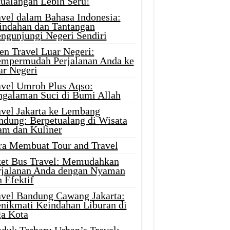
tualangan Lebih Seru!
avel dalam Bahasa Indonesia:
indahan dan Tantangan
ngunjungi Negeri Sendiri
en Travel Luar Negeri:
mpermudah Perjalanan Anda ke
ar Negeri
avel Umroh Plus Aqso:
ngalaman Suci di Bumi Allah
avel Jakarta ke Lembang
ndung: Berpetualang di Wisata
am dan Kuliner
ra Membuat Tour and Travel
ket Bus Travel: Memudahkan
rjalanan Anda dengan Nyaman
 Efektif
avel Bandung Cawang Jakarta:
nikmati Keindahan Liburan di
ga Kota