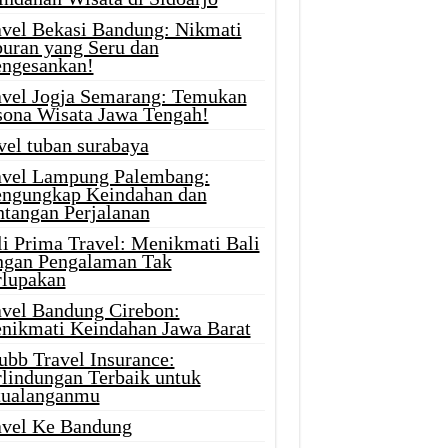
avel Bekasi Bandung: Nikmati
buran yang Seru dan
ngesankan!
avel Jogja Semarang: Temukan
sona Wisata Jawa Tengah!
vel tuban surabaya
avel Lampung Palembang:
ngungkap Keindahan dan
ntangan Perjalanan
li Prima Travel: Menikmati Bali
ngan Pengalaman Tak
rlupakan
avel Bandung Cirebon:
nikmati Keindahan Jawa Barat
ubb Travel Insurance:
rlindungan Terbaik untuk
tualanganmu
avel Ke Bandung