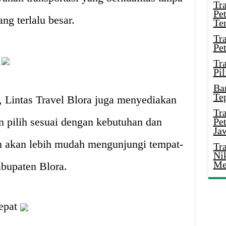
Tr
Pe
ng terlalu besar.
Te
Tr
Pe
a
Tr
Pil
Ba
Te
, Lintas Travel Blora juga menyediakan
Tr
an pilih sesuai dengan kebutuhan dan
Pe
Ja
an akan lebih mudah mengunjungi tempat-
Tr
Ni
Me
abupaten Blora.
epat