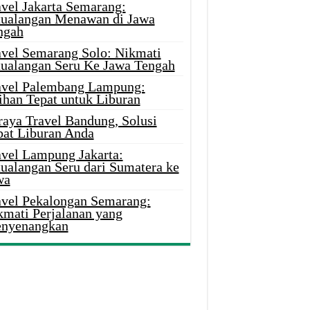
avel Jakarta Semarang:
tualangan Menawan di Jawa
ngah
avel Semarang Solo: Nikmati
tualangan Seru Ke Jawa Tengah
avel Palembang Lampung:
ihan Tepat untuk Liburan
raya Travel Bandung, Solusi
pat Liburan Anda
avel Lampung Jakarta:
tualangan Seru dari Sumatera ke
wa
avel Pekalongan Semarang:
kmati Perjalanan yang
nyenangkan