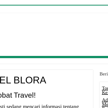
Beri
VEL BLORA
To
Ke
bat Travel!
Ad
Me
sti sedang mencari informasi tentang