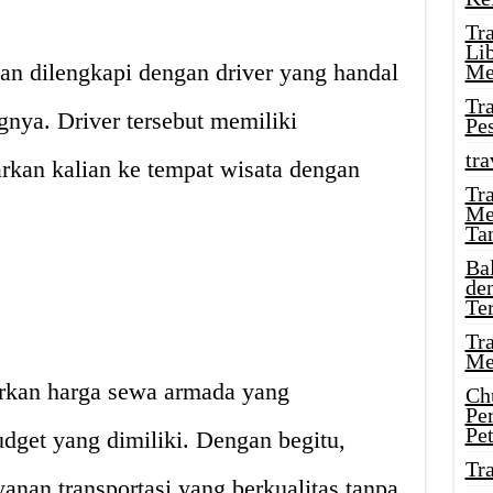
Tr
Li
an dilengkapi dengan driver yang handal
Me
Tr
nya. Driver tersebut memiliki
Pe
tra
kan kalian ke tempat wisata dengan
Tr
Me
Ta
Ba
de
Te
Tr
Me
rkan harga sewa armada yang
Ch
Pe
Pe
udget yang dimiliki. Dengan begitu,
Tr
anan transportasi yang berkualitas tanpa