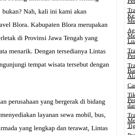
Pe
Tr
 bukan? Nah, kali ini kami akan
Ke
Me
avel Blora. Kabupaten Blora merupakan
Ag
Me
erletak di Provinsi Jawa Tengah yang
Lu
Tr
ata menarik. Dengan tersedianya Lintas
Pe
engunjungi tempat wisata tersebut dengan
Tr
Ba
Al
Ca
Ti
Pe
an perusahaan yang bergerak di bidang
dan
g menyediakan layanan sewa mobil, bus,
Tr
Me
Ti
armada yang lengkap dan terawat, Lintas