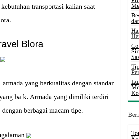
Pr
Me
kebutuhan transportasi kalian saat
Be
ora.
da
Ha
He
ravel Blora
Co
Si
Saa
s
Tip
Pe
Lu
i armada yang berkualitas dengan standar
Me
Ko
ng baik. Armada yang dimiliki terdiri
s dengan berbagai macam tipe.
Beri
To
engalaman
Ke