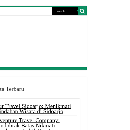
ta Terbaru
ur Travel Sidoarjo: Menikmati
indahan Wisata di Sidoarjo
venture Travel Company:
ndobrak Batas Nikmati