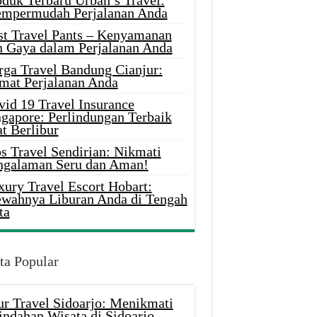
oduk Terbaru Urban’s Travel:
mpermudah Perjalanan Anda
st Travel Pants – Kenyamanan
n Gaya dalam Perjalanan Anda
rga Travel Bandung Cianjur:
mat Perjalanan Anda
vid 19 Travel Insurance
ngapore: Perlindungan Terbaik
t Berlibur
s Travel Sendirian: Nikmati
ngalaman Seru dan Aman!
xury Travel Escort Hobart:
wahnya Liburan Anda di Tengah
ta
ta Popular
ur Travel Sidoarjo: Menikmati
indahan Wisata di Sidoarjo