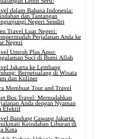
tualangan Lebih Seru!
avel dalam Bahasa Indonesia:
indahan dan Tantangan
ngunjungi Negeri Sendiri
en Travel Luar Negeri:
mpermudah Perjalanan Anda ke
ar Negeri
avel Umroh Plus Aqso:
ngalaman Suci di Bumi Allah
avel Jakarta ke Lembang
ndung: Berpetualang di Wisata
am dan Kuliner
ra Membuat Tour and Travel
ket Bus Travel: Memudahkan
rjalanan Anda dengan Nyaman
 Efektif
avel Bandung Cawang Jakarta:
nikmati Keindahan Liburan di
ga Kota