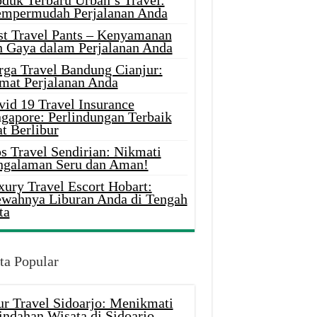
oduk Terbaru Urban’s Travel:
mpermudah Perjalanan Anda
st Travel Pants – Kenyamanan
n Gaya dalam Perjalanan Anda
rga Travel Bandung Cianjur:
mat Perjalanan Anda
vid 19 Travel Insurance
ngapore: Perlindungan Terbaik
t Berlibur
s Travel Sendirian: Nikmati
ngalaman Seru dan Aman!
xury Travel Escort Hobart:
wahnya Liburan Anda di Tengah
ta
ta Popular
ur Travel Sidoarjo: Menikmati
indahan Wisata di Sidoarjo