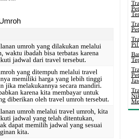
Tr
Pe
Te
 Umroh
Tr
Pe
Tr
Pil
lanan umroh yang dilakukan melalui
h, waktu ibadah bisa terbatas karena
Ba
uti jadwal dari travel tersebut.
Te
Tr
umroh yang ditempuh melalui travel
Pe
nya memiliki harga yang lebih tinggi
Ja
n jika melakukannya secara mandiri.
Tr
ebabkan karena kita membayar untuk
Ni
ng diberikan oleh travel umroh tersebut.
Me
lanan umroh melalui travel umroh, kita
kuti jadwal yang telah ditentukan,
dak dapat memilih jadwal yang sesuai
ginan kita.