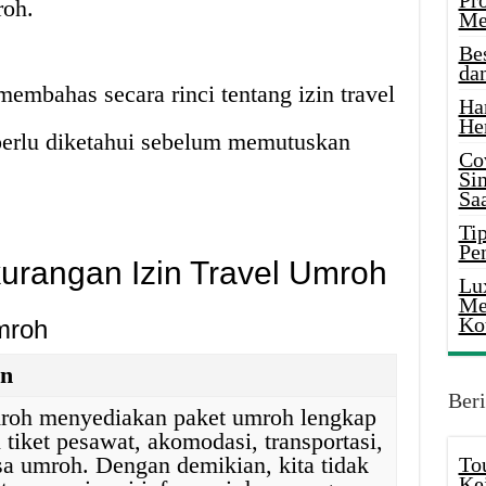
Pr
roh.
Me
Be
da
 membahas secara rinci tentang izin travel
Ha
He
perlu diketahui sebelum memutuskan
Co
Si
Saa
Tip
Pe
urangan Izin Travel Umroh
Lu
Me
Ko
mroh
an
Beri
mroh menyediakan paket umroh lengkap
 tiket pesawat, akomodasi, transportasi,
sa umroh. Dengan demikian, kita tidak
To
Ke