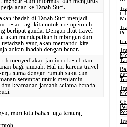
ot mencari-cari informasi dan mengurus
 perjalanan ke Tanah Suci.
Tr
Li
kan ibadah di Tanah Suci menjadi
Me
n besar bagi kita untuk memperoleh
Tr
ng berlipat ganda. Dengan ikut travel
Pe
ta akan mendapatkan bimbingan dari
tra
u ustadzah yang akan memandu kita
jalankan ibadah dengan benar.
Tr
Me
mroh menyediakan jaminan kesehatan
Ta
nan bagi jamaah. Hal ini karena travel
Ba
erja sama dengan rumah sakit dan
de
amanan setempat untuk menjamin
Te
n dan keamanan jamaah selama berada
Tr
Suci.
Me
Ch
Pe
Pe
a, mari kita bahas juga tentang
Tr
umroh.