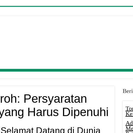
Beri
mroh: Persyaratan
To
yang Harus Dipenuhi
Ke
Ad
Me
 Selamat Datang di Dunia