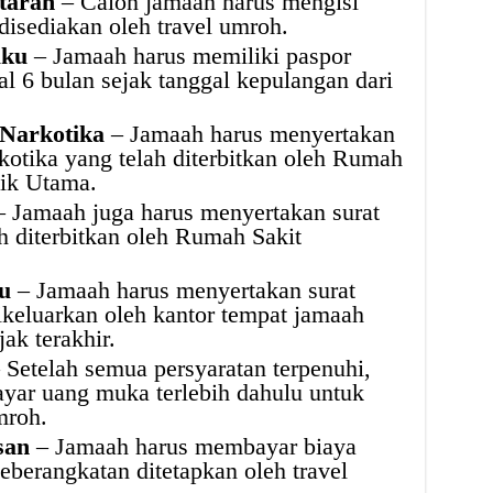
taran
– Calon jamaah harus mengisi
disediakan oleh travel umroh.
aku
– Jamaah harus memiliki paspor
l 6 bulan sejak tanggal kepulangan dari
 Narkotika
– Jamaah harus menyertakan
kotika yang telah diterbitkan oleh Rumah
nik Utama.
 Jamaah juga harus menyertakan surat
h diterbitkan oleh Rumah Sakit
u
– Jamaah harus menyertakan surat
keluarkan oleh kantor tempat jamaah
ak terakhir.
 Setelah semua persyaratan terpenuhi,
yar uang muka terlebih dahulu untuk
mroh.
san
– Jamaah harus membayar biaya
eberangkatan ditetapkan oleh travel