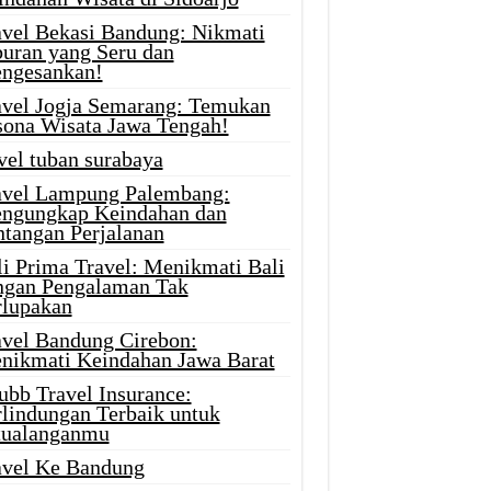
avel Bekasi Bandung: Nikmati
buran yang Seru dan
ngesankan!
avel Jogja Semarang: Temukan
sona Wisata Jawa Tengah!
vel tuban surabaya
avel Lampung Palembang:
ngungkap Keindahan dan
ntangan Perjalanan
li Prima Travel: Menikmati Bali
ngan Pengalaman Tak
rlupakan
avel Bandung Cirebon:
nikmati Keindahan Jawa Barat
ubb Travel Insurance:
rlindungan Terbaik untuk
tualanganmu
avel Ke Bandung