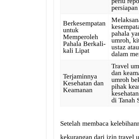
perlu rep
persiapan
Melaksana
Berkesempatan
kesempata
untuk
pahala ya
Memperoleh
umroh, ki
Pahala Berkali-
ustaz ata
kali Lipat
dalam men
Travel u
dan keama
Terjaminnya
umroh bek
Kesehatan dan
pihak ke
Keamanan
kesehata
di Tanah 
Setelah membaca kelebihanny
kekurangan dari izin travel 