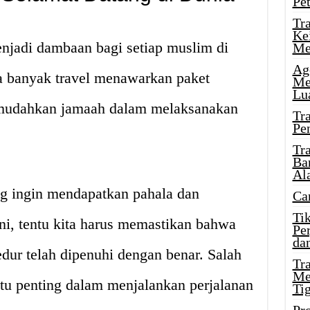
Pe
Tr
Ke
njadi dambaan bagi setiap muslim di
Me
Ag
la banyak travel menawarkan paket
Me
Lu
mudahkan jamaah dalam melaksanakan
Tr
Pe
Tr
Ba
Al
g ingin mendapatkan pahala dan
Ca
Ti
ini, tentu kita harus memastikan bahwa
Pe
dan
dur telah dipenuhi dengan benar. Salah
Tr
Me
tu penting dalam menjalankan perjalanan
Ti