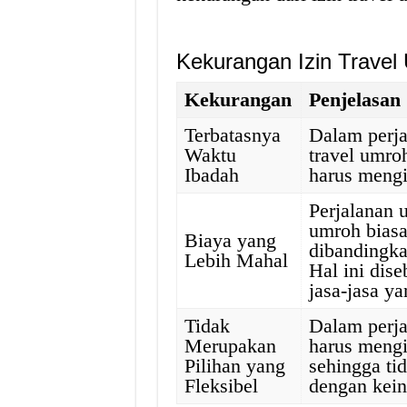
Kekurangan Izin Travel
Kekurangan
Penjelasan
Terbatasnya
Dalam perja
Waktu
travel umro
Ibadah
harus mengik
Perjalanan 
umroh biasa
Biaya yang
dibandingka
Lebih Mahal
Hal ini dis
jasa-jasa ya
Tidak
Dalam perja
Merupakan
harus mengi
Pilihan yang
sehingga ti
Fleksibel
dengan kein