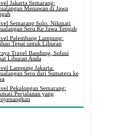
avel Jakarta Semarang:
tualangan Menawan di Jawa
ngah
avel Semarang Solo: Nikmati
tualangan Seru Ke Jawa Tengah
avel Palembang Lampung:
ihan Tepat untuk Liburan
raya Travel Bandung, Solusi
pat Liburan Anda
avel Lampung Jakarta:
tualangan Seru dari Sumatera ke
wa
avel Pekalongan Semarang:
kmati Perjalanan yang
nyenangkan