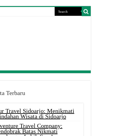
ta Terbaru
ur Travel Sidoarjo: Menikmati
indahan Wisata di Sidoarjo
venture Travel Company:
ndobrak Batas Nikmati