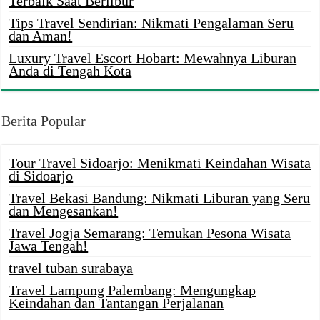
Terbaik Saat Berlibur
Tips Travel Sendirian: Nikmati Pengalaman Seru
dan Aman!
Luxury Travel Escort Hobart: Mewahnya Liburan
Anda di Tengah Kota
Berita Popular
Tour Travel Sidoarjo: Menikmati Keindahan Wisata
di Sidoarjo
Travel Bekasi Bandung: Nikmati Liburan yang Seru
dan Mengesankan!
Travel Jogja Semarang: Temukan Pesona Wisata
Jawa Tengah!
travel tuban surabaya
Travel Lampung Palembang: Mengungkap
Keindahan dan Tantangan Perjalanan