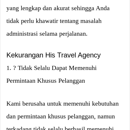
yang lengkap dan akurat sehingga Anda
tidak perlu khawatir tentang masalah
administrasi selama perjalanan.
Kekurangan His Travel Agency
1.
?
Tidak Selalu Dapat Memenuhi
Permintaan Khusus Pelanggan
Kami berusaha untuk memenuhi kebutuhan
dan permintaan khusus pelanggan, namun
terkadang tidak selalu berhasil memenuhi