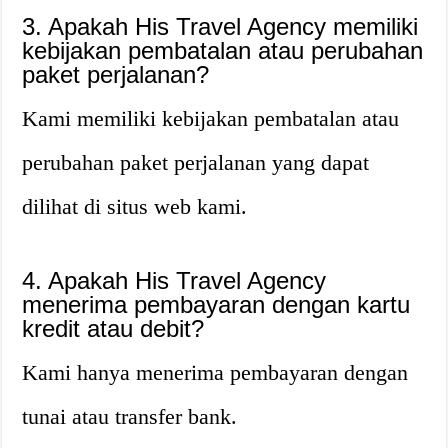
3. Apakah His Travel Agency memiliki
kebijakan pembatalan atau perubahan
paket perjalanan?
Kami memiliki kebijakan pembatalan atau
perubahan paket perjalanan yang dapat
dilihat di situs web kami.
4. Apakah His Travel Agency
menerima pembayaran dengan kartu
kredit atau debit?
Kami hanya menerima pembayaran dengan
tunai atau transfer bank.