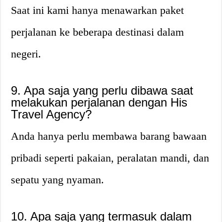
Saat ini kami hanya menawarkan paket
perjalanan ke beberapa destinasi dalam
negeri.
9. Apa saja yang perlu dibawa saat
melakukan perjalanan dengan His
Travel Agency?
Anda hanya perlu membawa barang bawaan
pribadi seperti pakaian, peralatan mandi, dan
sepatu yang nyaman.
10. Apa saja yang termasuk dalam