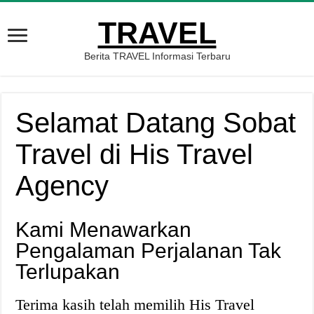
TRAVEL
Berita TRAVEL Informasi Terbaru
Selamat Datang Sobat
Travel di His Travel
Agency
Kami Menawarkan
Pengalaman Perjalanan Tak
Terlupakan
Terima kasih telah memilih His Travel