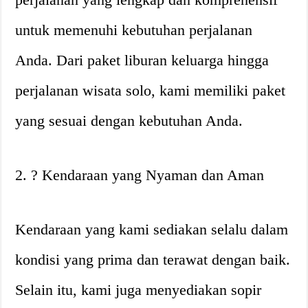
untuk memenuhi kebutuhan perjalanan
Anda. Dari paket liburan keluarga hingga
perjalanan wisata solo, kami memiliki paket
yang sesuai dengan kebutuhan Anda.
2.
?
Kendaraan yang Nyaman dan Aman
Kendaraan yang kami sediakan selalu dalam
kondisi yang prima dan terawat dengan baik.
Selain itu, kami juga menyediakan sopir