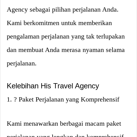
Agency sebagai pilihan perjalanan Anda.
Kami berkomitmen untuk memberikan
pengalaman perjalanan yang tak terlupakan
dan membuat Anda merasa nyaman selama
perjalanan.
Kelebihan His Travel Agency
1.
?
Paket Perjalanan yang Komprehensif
Kami menawarkan berbagai macam paket
perjalanan yang lengkap dan komprehensif